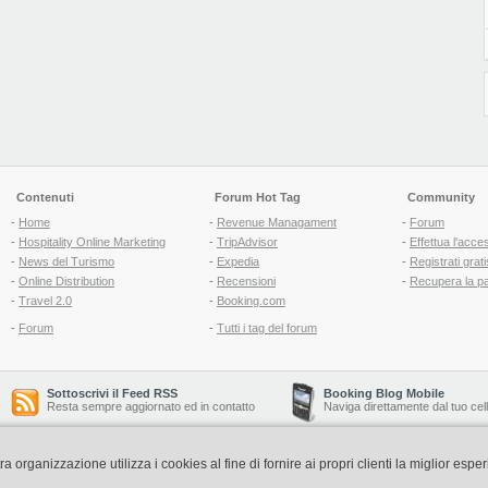
Contenuti
Forum Hot Tag
Community
-
Home
-
Revenue Managament
-
Forum
-
Hospitality Online Marketing
-
TripAdvisor
-
Effettua l'acce
-
News del Turismo
-
Expedia
-
Registrati grati
-
Online Distribution
-
Recensioni
-
Recupera la p
-
Travel 2.0
-
Booking.com
-
Forum
-
Tutti i tag del forum
Sottoscrivi il Feed RSS
Booking Blog Mobile
Resta sempre aggiornato ed in contatto
Naviga direttamente dal tuo cel
organizzazione utilizza i cookies al fine di fornire ai propri clienti la miglior espe
Copyright © 2006-2026 QNT S.r.l. Socio Unico -
www.qnt.it
P.iva: 02333620488 - 