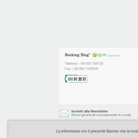
Telefono: +39 055 705718
Fax: +39 055 7193549
Iscriviti alla Newsletter
Ricevi gli articoli comodamente in e-mail
La informiamo con il presente Banner che la nostra 
Booking Blog è realizzato e curato da