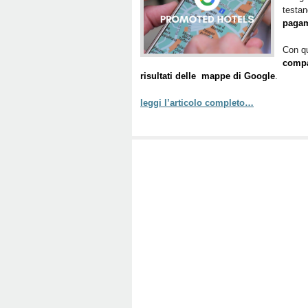
testa
pagam
Con q
compar
risultati delle mappe di Google
.
leggi l’articolo completo…