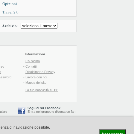
Opinioni
Travel 2.0
Archivio:
Informazioni
-
Chi siamo
sso
-
Contatti
s
-
Disclaimer e Privacy
assword
-
Lavora con noi
-
Mappa del sito
-
La tua pubblicità su BB
Seguici su Facebook
lulare
Entra nel gruppo
e
diventa un fan
rienza di navigazione possibile.
-
Booking Blog
™ -
Il blog del Web Marketing Turistico
C.S.: € 19.000 i.v. - CCIAA: Firenze - REA: FI-522110