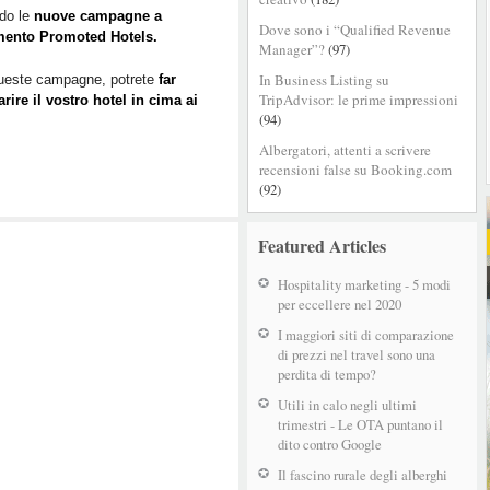
Hotels
ndo le
nuove campagne a
Dove sono i “Qualified Revenue
ento Promoted Hotels.
Manager”?
(97)
In Business Listing su
ueste campagne, potrete
far
TripAdvisor: le prime impressioni
ire il vostro hotel in cima ai
(94)
Albergatori, attenti a scrivere
recensioni false su Booking.com
(92)
Featured Articles
Hospitality marketing - 5 modi
per eccellere nel 2020
I maggiori siti di comparazione
di prezzi nel travel sono una
perdita di tempo?
Utili in calo negli ultimi
trimestri - Le OTA puntano il
dito contro Google
Il fascino rurale degli alberghi