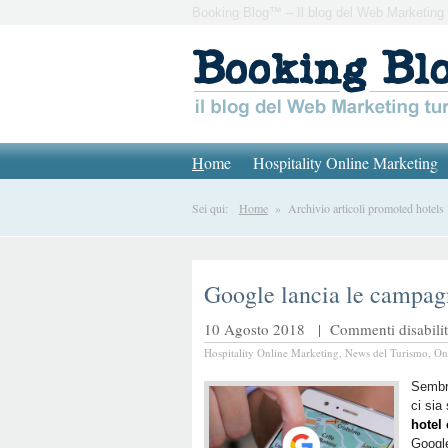
Booking Blog™ – Il blog del Web Marketing 
H
ome
Hospitality Online Marketing
Sei qui:
Home
» Archivio articoli promoted hotels
Google lancia le campag
10 Agosto 2018 |
Commenti disabilit
Hospitality Online Marketing
,
News del Turismo
,
On
Sembr
ci si
hotel 
Google