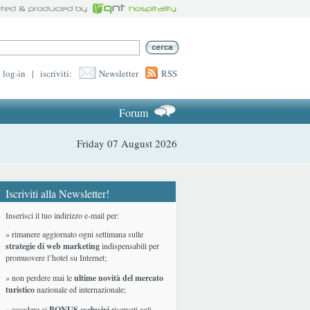
log-in
|
iscriviti:
Newsletter
RSS
Forum
Friday 07 August 2026
Iscriviti alla Newsletter!
Inserisci il tuo indirizzo e-mail per:
» rimanere aggiornato ogni settimana sulle
strategie di web marketing
indispensabili per
promuovere l’hotel su Internet;
» non perdere mai le
ultime novità del mercato
turistico
nazionale ed internazionale
;
» accedere ai
BONUS esclusivi
riservati agli