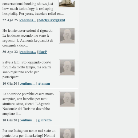
conversational booking shows just
how much technology is reshaping
hospitality. For years, travelers relied on…
22 Ago 25 |
continua...
|
hotelgalaxygrand
Ho le mie osservazioni al riguardo.
Le tendenze secondo me sono le
seguenti: 1. Aumenta la quantità di
contenuti video…
30 Ago 22 |
continua...
|
lilacP
Salve a tutti! Sto leggendo questo
forum da molto tempo, ma ora mi
sono registrato anche per
partecipare!
10 Giu 20 |
continua...
|
Ataman
La soluzione potrebbe essere molto
semplice, con benefici per tutti:
strutture, stato, clienti. L'Agenzia
Nazionale del Turismo dovrebbe
ampliare il…
10 Giu 20 |
continua...
|
g.lorenzo
Per me Instagram non è mai stato un
punte forte per il marketing! Non mi