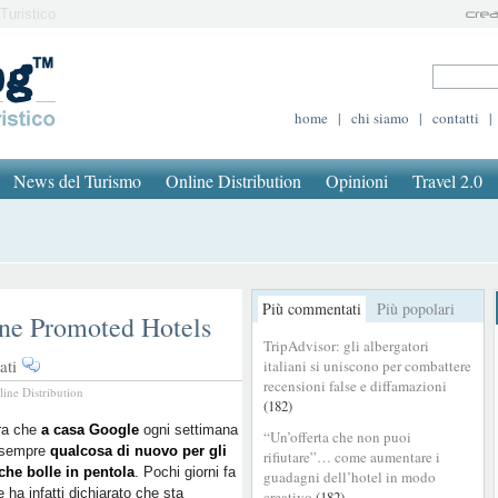
Turistico
home
|
chi siamo
|
contatti
|
News del Turismo
Online Distribution
Opinioni
Travel 2.0
Più commentati
Più popolari
ne Promoted Hotels
TripAdvisor: gli albergatori
su
ati
italiani si uniscono per combattere
Google
recensioni false e diffamazioni
line Distribution
(182)
lancia
le
a che
a casa Google
ogni settimana
“Un’offerta che non puoi
a sempre
campagne
qualcosa di nuovo per gli
rifiutare”… come aumentare i
che bolle in pentola
. Pochi giorni fa
Promoted
guadagni dell’hotel in modo
 ha infatti dichiarato che sta
creativo
(182)