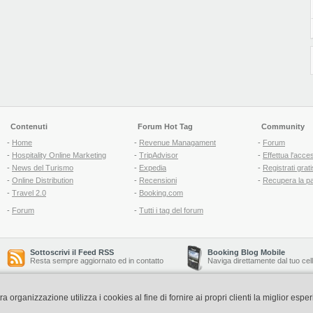
Contenuti
Forum Hot Tag
Community
-
Home
-
Revenue Managament
-
Forum
-
Hospitality Online Marketing
-
TripAdvisor
-
Effettua l'acce
-
News del Turismo
-
Expedia
-
Registrati grati
-
Online Distribution
-
Recensioni
-
Recupera la p
-
Travel 2.0
-
Booking.com
-
Forum
-
Tutti i tag del forum
Sottoscrivi il Feed RSS
Booking Blog Mobile
Resta sempre aggiornato ed in contatto
Naviga direttamente dal tuo cel
organizzazione utilizza i cookies al fine di fornire ai propri clienti la miglior espe
Copyright © 2006-2026 QNT S.r.l. Socio Unico -
www.qnt.it
P.iva: 02333620488 - 