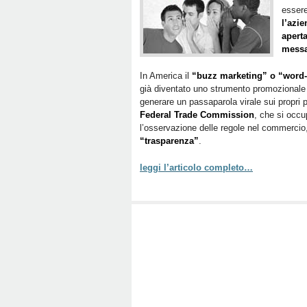
essere
l’azi
aperta
messa
In America il
“buzz marketing” o “word
già diventato uno strumento promozionale 
generare un passaparola virale sui propri p
Federal Trade Commission
, che si occu
l’osservazione delle regole nel commerci
“trasparenza”
.
leggi l’articolo completo…