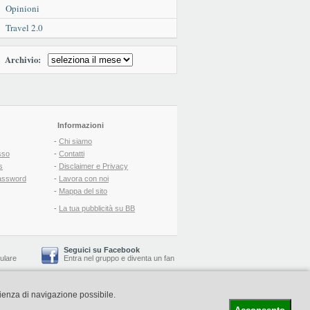
Opinioni
Travel 2.0
Archivio:
Informazioni
-
Chi siamo
sso
-
Contatti
s
-
Disclaimer e Privacy
assword
-
Lavora con noi
-
Mappa del sito
-
La tua pubblicità su BB
Seguici su Facebook
lulare
Entra nel gruppo
e
diventa un fan
rienza di navigazione possibile.
-
Booking Blog
™ -
Il blog del Web Marketing Turistico
C.S.: € 19.000 i.v. - CCIAA: Firenze - REA: FI-522110