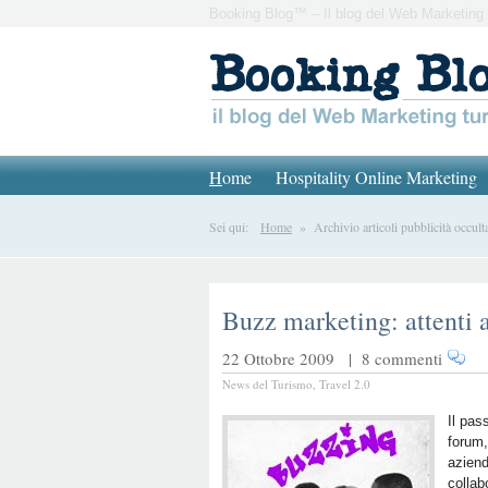
Booking Blog™ – Il blog del Web Marketing 
H
ome
Hospitality Online Marketing
Sei qui:
Home
» Archivio articoli pubblicità occult
Buzz marketing: attenti a
22 Ottobre 2009 |
8 commenti
News del Turismo
,
Travel 2.0
Il pas
forum,
aziend
collab