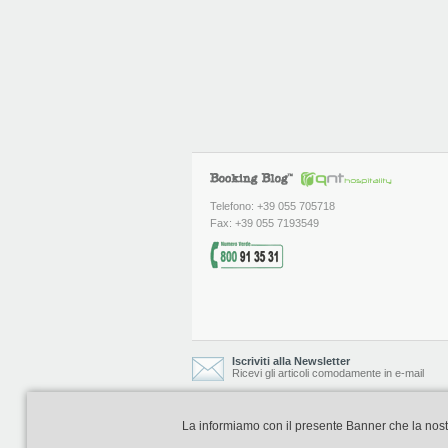
Telefono: +39 055 705718
Fax: +39 055 7193549
Iscriviti alla Newsletter
Ricevi gli articoli comodamente in e-mail
La informiamo con il presente Banner che la nostra 
Booking Blog è realizzato e curato da