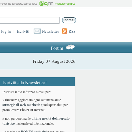
log-in
|
iscriviti:
Newsletter
RSS
Forum
Friday 07 August 2026
Iscriviti alla Newsletter!
Inserisci il tuo indirizzo e-mail per:
» rimanere aggiornato ogni settimana sulle
strategie di web marketing
indispensabili per
promuovere l’hotel su Internet;
» non perdere mai le
ultime novità del mercato
turistico
nazionale ed internazionale
;
» accedere ai
BONUS esclusivi
riservati agli