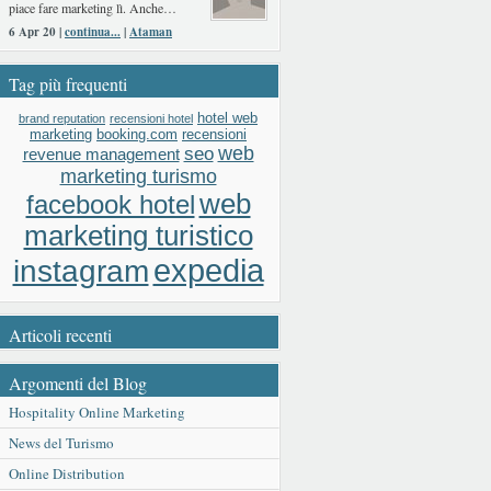
piace fare marketing lì. Anche…
6 Apr 20 |
continua...
|
Ataman
Tag più frequenti
hotel web
brand reputation
recensioni hotel
booking.com
recensioni
marketing
web
seo
revenue management
marketing turismo
web
facebook hotel
marketing turistico
expedia
instagram
Articoli recenti
Argomenti del Blog
Hospitality Online Marketing
News del Turismo
Online Distribution