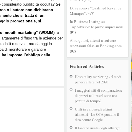
 considerato pubblicità occulta?
Se
Dove sono i “Qualified Revenue
enda o l’autore non dichiarano
Manager”?
(97)
mente che si tratta di un
ggio promozionale, sì
.
In Business Listing su
TripAdvisor: le prime impressioni
(94)
-of mouth marketing” (WOMM)
, è
largamente diffuso tra le aziende per
Albergatori, attenti a scrivere
rodotti o servizi, ma da oggi la
recensioni false su Booking.com
pa di monitorare e garantire
(92)
o,
ha imposto l’obbligo della
Featured Articles
Hospitality marketing - 5 modi
per eccellere nel 2020
I maggiori siti di comparazione
di prezzi nel travel sono una
perdita di tempo?
Utili in calo negli ultimi
trimestri - Le OTA puntano il
dito contro Google
Il fascino rurale degli alberghi