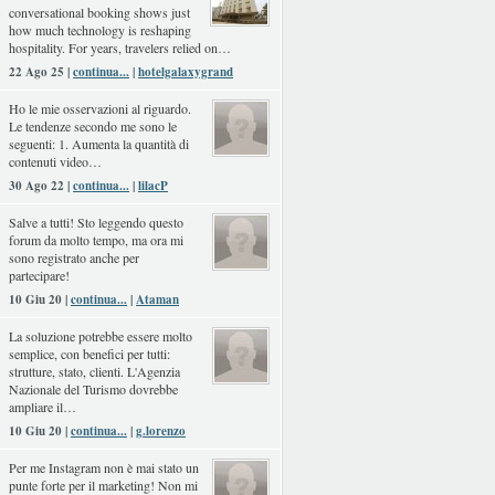
conversational booking shows just
how much technology is reshaping
hospitality. For years, travelers relied on…
22 Ago 25 |
continua...
|
hotelgalaxygrand
Ho le mie osservazioni al riguardo.
Le tendenze secondo me sono le
seguenti: 1. Aumenta la quantità di
contenuti video…
30 Ago 22 |
continua...
|
lilacP
Salve a tutti! Sto leggendo questo
forum da molto tempo, ma ora mi
sono registrato anche per
partecipare!
10 Giu 20 |
continua...
|
Ataman
La soluzione potrebbe essere molto
semplice, con benefici per tutti:
strutture, stato, clienti. L'Agenzia
Nazionale del Turismo dovrebbe
ampliare il…
10 Giu 20 |
continua...
|
g.lorenzo
Per me Instagram non è mai stato un
punte forte per il marketing! Non mi