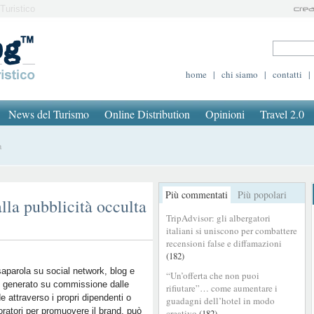
Turistico
home
|
chi siamo
|
contatti
|
News del Turismo
Online Distribution
Opinioni
Travel 2.0
a
Più commentati
Più popolari
lla pubblicità occulta
TripAdvisor: gli albergatori
italiani si uniscono per combattere
recensioni false e diffamazioni
(182)
saparola su social network, blog e
“Un’offerta che non puoi
 generato su commissione dalle
rifiutare”… come aumentare i
e attraverso i propri dipendenti o
guadagni dell’hotel in modo
oratori per promuovere il brand, può
creativo
(182)