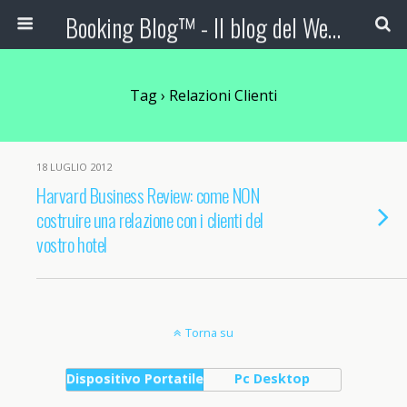
Booking Blog™ - Il blog del Web Marketing Turistico
Tag › Relazioni Clienti
18 LUGLIO 2012
Harvard Business Review: come NON
costruire una relazione con i clienti del
vostro hotel
Torna su
Dispositivo Portatile
Pc Desktop