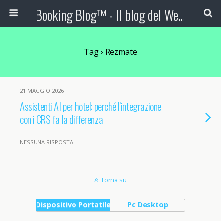
Booking Blog™ - Il blog del Web Marketing Turistico
Tag › Rezmate
21 MAGGIO 2026
Assistenti AI per hotel: perché l’integrazione
con i CRS fa la differenza
NESSUNA RISPOSTA
Torna su
Dispositivo Portatile
Pc Desktop