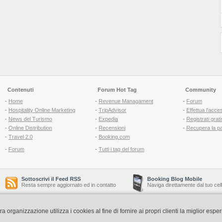
Contenuti
Forum Hot Tag
Community
-
Home
-
Revenue Managament
-
Forum
-
Hospitality Online Marketing
-
TripAdvisor
-
Effettua l'acce
-
News del Turismo
-
Expedia
-
Registrati grati
-
Online Distribution
-
Recensioni
-
Recupera la p
-
Travel 2.0
-
Booking.com
-
Forum
-
Tutti i tag del forum
Sottoscrivi il Feed RSS
Booking Blog Mobile
Resta sempre aggiornato ed in contatto
Naviga direttamente dal tuo cel
organizzazione utilizza i cookies al fine di fornire ai propri clienti la miglior espe
Copyright © 2006-2026 QNT S.r.l. Socio Unico -
www.qnt.it
P.iva: 02333620488 - 