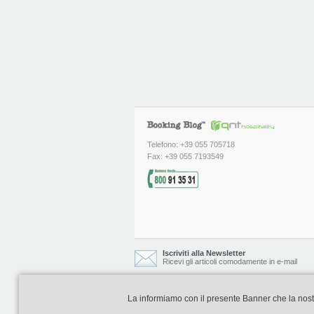
Telefono: +39 055 705718
Fax: +39 055 7193549
Iscriviti alla Newsletter
Ricevi gli articoli comodamente in e-mail
La informiamo con il presente Banner che la nostra 
Booking Blog è realizzato e curato da