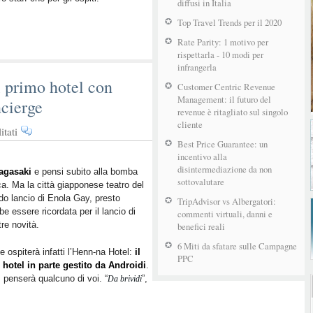
diffusi in Italia
Top Travel Trends per il 2020
Rate Parity: 1 motivo per
rispettarla - 10 modi per
infrangerla
il primo hotel con
Customer Centric Revenue
Management: il futuro del
ncierge
revenue è ritagliato sul singolo
cliente
su
tati
Il
Best Price Guarantee: un
incentivo alla
futuro
disintermediazione da non
è
agasaki
e pensi subito alla bomba
sottovalutare
a. Ma la città giapponese teatro del
già
o lancio di Enola Gay, presto
qui:
TripAdvisor vs Albergatori:
be essere ricordata per il lancio di
apre
commenti virtuali, danni e
tre novità.
benefici reali
il
primo
6 Miti da sfatare sulle Campagne
e ospiterà infatti l’Henn-na Hotel:
il
hotel
PPC
hotel in parte gestito da Androidi
.
con
, penserà qualcuno di voi. “
”,
Da brividi
Androidi
al
posto