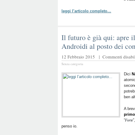
leggi l’articolo completo…
Il futuro è già qui: apre 
Androidi al posto dei co
12 Febbraio 2015 |
Commenti disabili
Senza categoria
Dici
N
atomic
second
potreb
ben al
A brev
primo 
“
”
Forte
penso io.