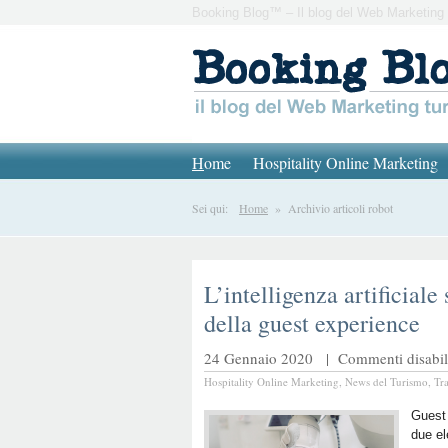
Booking Blog™ – Il blog del Web Marketing 
H
ome
Hospitality Online Marketing
Sei qui:
Home
» Archivio articoli robot
L’intelligenza artificiale
della guest experience
24 Gennaio 2020 |
Commenti disabili
Hospitality Online Marketing
,
News del Turismo
,
Tr
Guest 
due el