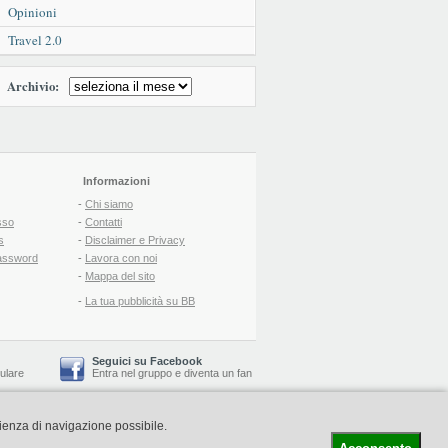
Opinioni
Travel 2.0
Archivio:
Informazioni
-
Chi siamo
sso
-
Contatti
s
-
Disclaimer e Privacy
assword
-
Lavora con noi
-
Mappa del sito
-
La tua pubblicità su BB
Seguici su Facebook
lulare
Entra nel gruppo
e
diventa un fan
rienza di navigazione possibile.
-
Booking Blog
™ -
Il blog del Web Marketing Turistico
C.S.: € 19.000 i.v. - CCIAA: Firenze - REA: FI-522110