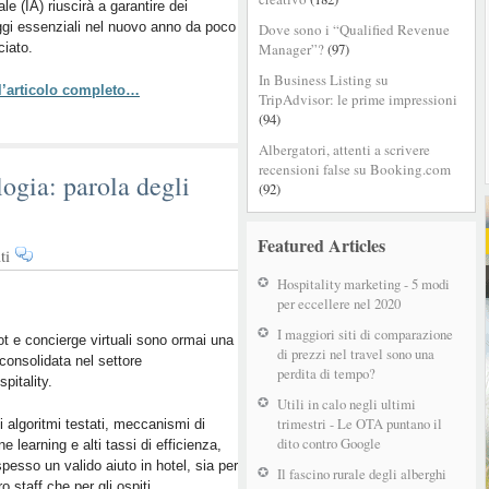
iale (IA) riuscirà a garantire dei
al
gi essenziali nel nuovo anno da poco
Dove sono i “Qualified Revenue
servizio
iato.
Manager”?
(97)
della
guest
In Business Listing su
 l’articolo completo…
experience
TripAdvisor: le prime impressioni
(94)
Albergatori, attenti a scrivere
recensioni false su Booking.com
ogia: parola degli
(92)
Featured Articles
su
ti
Più
Hospitality marketing - 5 modi
consigli,
per eccellere nel 2020
meno
I maggiori siti di comparazione
tecnologia:
t e concierge virtuali sono ormai una
di prezzi nel travel sono una
 consolidata nel settore
parola
perdita di tempo?
spitality.
degli
Utili in calo negli ultimi
ospiti
trimestri - Le OTA puntano il
di algoritmi testati, meccanismi di
dito contro Google
e learning e alti tassi di efficienza,
pesso un valido aiuto in hotel, sia per
Il fascino rurale degli alberghi
ro staff che per gli ospiti.