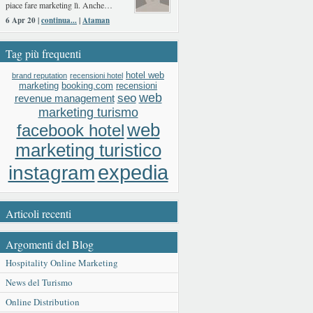
piace fare marketing lì. Anche…
6 Apr 20 |
continua...
|
Ataman
Tag più frequenti
hotel web
brand reputation
recensioni hotel
booking.com
recensioni
marketing
web
seo
revenue management
marketing turismo
web
facebook hotel
marketing turistico
expedia
instagram
Articoli recenti
Argomenti del Blog
Hospitality Online Marketing
News del Turismo
Online Distribution