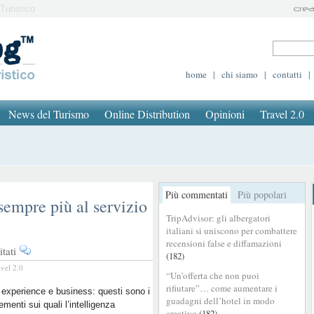
Turistico
home
|
chi siamo
|
contatti
|
News del Turismo
Online Distribution
Opinioni
Travel 2.0
Più commentati
Più popolari
 sempre più al servizio
TripAdvisor: gli albergatori
italiani si uniscono per combattere
recensioni false e diffamazioni
su
tati
(182)
L’intelligenza
avel 2.0
“Un’offerta che non puoi
artificiale
rifiutare”… come aumentare i
sempre
experience e business: questi sono i
guadagni dell’hotel in modo
ementi sui quali l’intelligenza
più
creativo
(182)