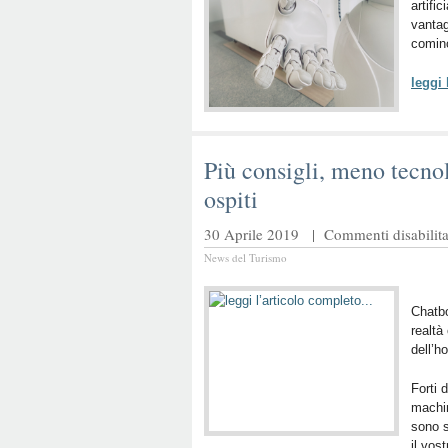
artific
vantag
cominc
leggi
Più consigli, meno tecnol
ospiti
30 Aprile 2019 |
Commenti disabilita
News del Turismo
Chatbo
realtà
dell’ho
Forti 
machin
sono s
il vost