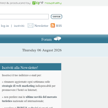
log-in
|
iscriviti:
Newsletter
RSS
Forum
Thursday 06 August 2026
Iscriviti alla Newsletter!
Inserisci il tuo indirizzo e-mail per:
» rimanere aggiornato ogni settimana sulle
strategie di web marketing
indispensabili per
promuovere l’hotel su Internet;
» non perdere mai le
ultime novità del mercato
turistico
nazionale ed internazionale
;
» accedere ai
BONUS esclusivi
riservati agli