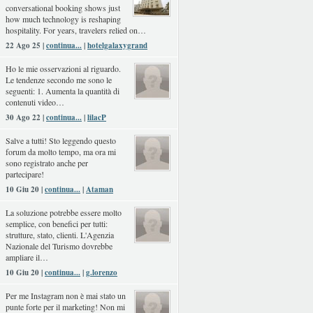
conversational booking shows just
how much technology is reshaping
hospitality. For years, travelers relied on…
22 Ago 25 |
continua...
|
hotelgalaxygrand
Ho le mie osservazioni al riguardo.
Le tendenze secondo me sono le
seguenti: 1. Aumenta la quantità di
contenuti video…
30 Ago 22 |
continua...
|
lilacP
Salve a tutti! Sto leggendo questo
forum da molto tempo, ma ora mi
sono registrato anche per
partecipare!
10 Giu 20 |
continua...
|
Ataman
La soluzione potrebbe essere molto
semplice, con benefici per tutti:
strutture, stato, clienti. L'Agenzia
Nazionale del Turismo dovrebbe
ampliare il…
10 Giu 20 |
continua...
|
g.lorenzo
Per me Instagram non è mai stato un
punte forte per il marketing! Non mi