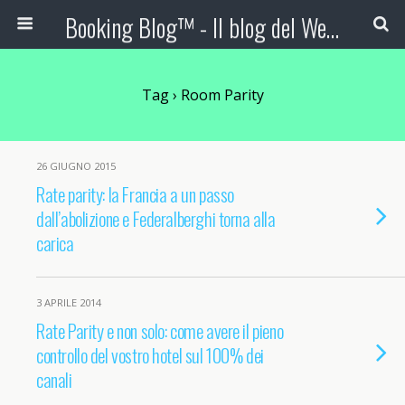
Booking Blog™ - Il blog del Web Marketing Turistico
Tag › Room Parity
26 GIUGNO 2015
Rate parity: la Francia a un passo
dall’abolizione e Federalberghi torna alla
carica
3 APRILE 2014
Rate Parity e non solo: come avere il pieno
controllo del vostro hotel sul 100% dei
canali