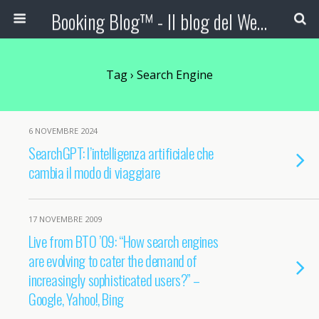
Booking Blog™ - Il blog del Web Marketing Turistico
Tag › Search Engine
6 NOVEMBRE 2024
SearchGPT: l’intelligenza artificiale che
cambia il modo di viaggiare
17 NOVEMBRE 2009
Live from BTO ’09: “How search engines
are evolving to cater the demand of
increasingly sophisticated users?” –
Google, Yahoo!, Bing