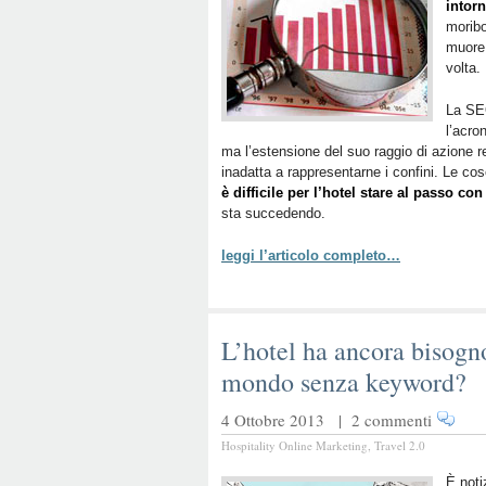
intor
moribo
muore 
volta.
La SEO
l’acro
ma l’estensione del suo raggio di azione 
inadatta a rappresentarne i confini. Le 
è difficile per l’hotel stare al passo con
sta succedendo.
leggi l’articolo completo…
L’hotel ha ancora bisogn
mondo senza keyword?
4 Ottobre 2013 |
2 commenti
Hospitality Online Marketing
,
Travel 2.0
È noti