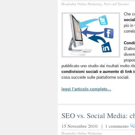
Hospitality Online Marketing
,
News del Turismo
Che co
socia
più in
correl
Condi
D’altr
divent
propos
pubblicato uno studio dai risultati molto r
condivisioni sociali e aumento di link i
cosa succede sulle piattaforme sociali.
leggi l’articolo completo…
SEO vs. Social Media: chi
15 Novembre 2010 |
1 commento
Hospitality Online Marketing