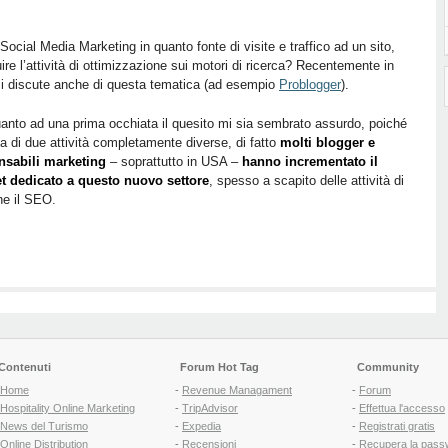
 Social Media Marketing in quanto fonte di visite e traffico ad un sito,
uire l’attività di ottimizzazione sui motori di ricerca? Recentemente in
i discute anche di questa tematica (ad esempio
Problogger
).
anto ad una prima occhiata il quesito mi sia sembrato assurdo, poiché
tta di due attività completamente diverse, di fatto
molti blogger e
nsabili marketing
– soprattutto in USA –
hanno incrementato il
t dedicato a questo nuovo settore
, spesso a scapito delle attività di
he il SEO.
Contenuti
Forum Hot Tag
Community
Home
-
Revenue Managament
-
Forum
Hospitality Online Marketing
-
TripAdvisor
-
Effettua l'accesso
News del Turismo
-
Expedia
-
Registrati gratis
Online Distribution
-
Recensioni
-
Recupera la pass