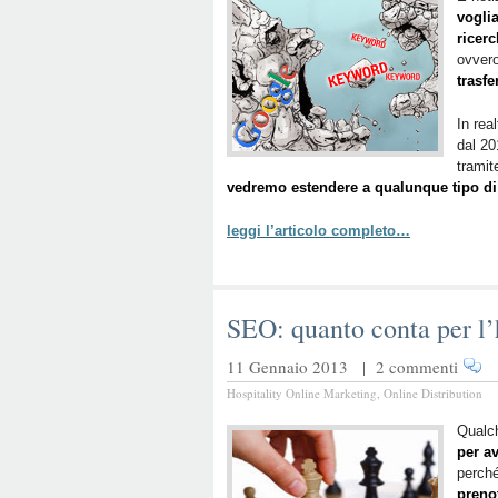
voglia
ricer
ovvero
trasfe
In rea
dal 20
tramit
vedremo estendere a qualunque tipo di
leggi l’articolo completo…
SEO: quanto conta per l’
11 Gennaio 2013 |
2 commenti
Hospitality Online Marketing
,
Online Distribution
Qualc
per a
perché
prenot