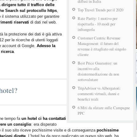
diffusi in Italia
 dirigere tutto il traffico delle
Top Travel Trends per il 2020
che Search sul protocollo https
,
 il sistema utilizzato per garantire
Rate Parity: 1 motivo per
rimenti riservati
di dati nel web.
rispettarla - 10 modi per
infrangerla
ltà la protezione dei dati è già attiva
Customer Centric Revenue
12 per le ricerche di utenti loggati
Management: il futuro del
e account di Google.
Adesso la
revenue è ritagliato sul singolo
 ricerca
.
cliente
Best Price Guarantee: un
incentivo alla
disintermediazione da non
sottovalutare
hotel?
TripAdvisor vs Albergatori:
commenti virtuali, danni e
benefici reali
6 Miti da sfatare sulle Campagne
PPC
he tempo fa
un hotel ci ha contattati
vere un consiglio
: era disperato
 il suo sito riceve pochissime visite e di conseguenza
pochissime
azioni dirette
. L’hotel ha da poco realizzato un nuovo sito web, ha