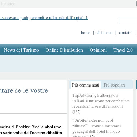
Turistico
home
|
chi siamo
|
contatti
|
News del Turismo
Online Distribution
Opinioni
Travel 2.0
Più commentati
Più popolari
tare se le vostre
TripAdvisor: gli albergatori
italiani si uniscono per combattere
recensioni false e diffamazioni
(182)
“Un’offerta che non puoi
rifiutare”… come aumentare i
pagine di Booking Blog vi
abbiamo
guadagni dell’hotel in modo
o varie volte dell’acceso dibattito
creativo
(182)