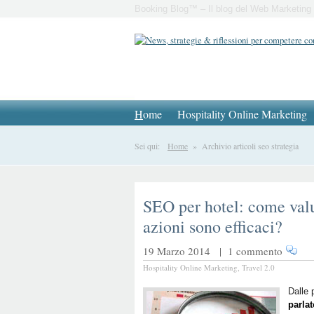
Booking Blog™ – Il blog del Web Marketing 
H
ome
Hospitality Online Marketing
Sei qui:
Home
» Archivio articoli seo strategia
SEO per hotel: come valu
azioni sono efficaci?
19 Marzo 2014 |
1 commento
Hospitality Online Marketing
,
Travel 2.0
Dalle 
parlat