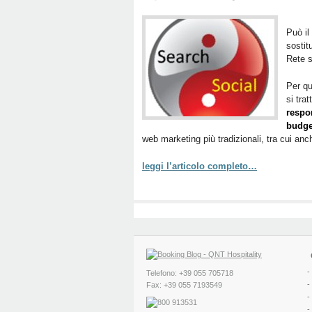
Può il
sostit
Rete s
Per qu
si tra
respo
budge
web marketing più tradizionali, tra cui anc
leggi l’articolo completo…
-
Telefono: +39 055 705718
-
Fax: +39 055 7193549
-
-