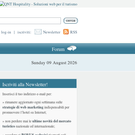
log-in
|
iscriviti:
Newsletter
RSS
Forum
Sunday 09 August 2026
Iscriviti alla Newsletter!
Inserisci il tuo indirizzo e-mail per:
» rimanere aggiornato ogni settimana sulle
strategie di web marketing
indispensabili per
promuovere l’hotel su Internet;
» non perdere mai le
ultime novità del mercato
turistico
nazionale ed internazionale
;
» accedere ai
BONUS esclusivi
riservati agli