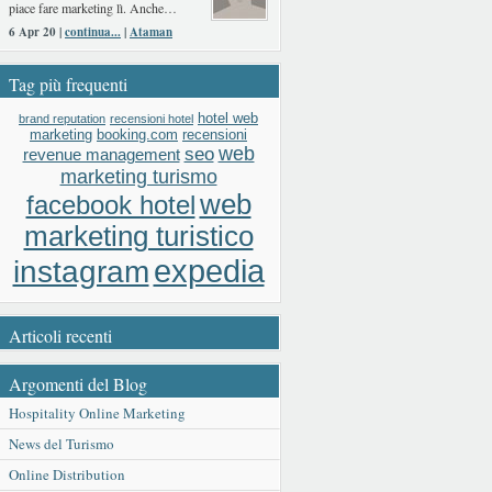
piace fare marketing lì. Anche…
6 Apr 20 |
continua...
|
Ataman
Tag più frequenti
hotel web
brand reputation
recensioni hotel
booking.com
recensioni
marketing
web
seo
revenue management
marketing turismo
web
facebook hotel
marketing turistico
expedia
instagram
Articoli recenti
Argomenti del Blog
Hospitality Online Marketing
News del Turismo
Online Distribution