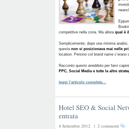
invest
neanc
Eppure
Bookin
competitive nella zona. Ma allora
qual è 
Semplicemente, dopo una minima analisi, ci
questa
non si posizionava mai nelle pr
location. Persino col brand name c’erano 
Racconto questo aneddoto per farvi capire 
PPC, Social Media e tutte la altre strat
leggi l’articolo completo…
Hotel SEO & Social Netwo
entrata
4 Settembre 2012 |
2 commenti