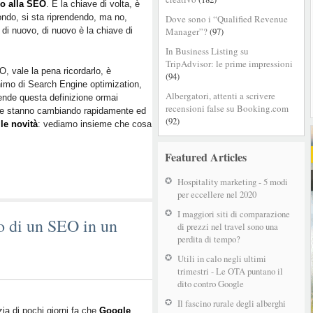
no alla SEO
. È la chiave di volta, è
ndo, si sta riprendendo, ma no,
Dove sono i “Qualified Revenue
di nuovo, di nuovo è la chiave di
Manager”?
(97)
In Business Listing su
TripAdvisor: le prime impressioni
, vale la pena ricordarlo, è
(94)
nimo di Search Engine optimization,
Albergatori, attenti a scrivere
rende questa definizione ormai
recensioni false su Booking.com
cose stanno cambiando rapidamente ed
(92)
 le novità
: vediamo insieme che cosa
Featured Articles
Hospitality marketing - 5 modi
per eccellere nel 2020
I maggiori siti di comparazione
o di un SEO in un
di prezzi nel travel sono una
perdita di tempo?
Utili in calo negli ultimi
trimestri - Le OTA puntano il
dito contro Google
Il fascino rurale degli alberghi
zia di pochi giorni fa che
Google