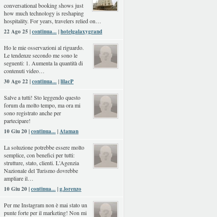
conversational booking shows just
how much technology is reshaping
hospitality. For years, travelers relied on…
22 Ago 25 |
continua...
|
hotelgalaxygrand
Ho le mie osservazioni al riguardo.
Le tendenze secondo me sono le
seguenti: 1. Aumenta la quantità di
contenuti video…
30 Ago 22 |
continua...
|
lilacP
Salve a tutti! Sto leggendo questo
forum da molto tempo, ma ora mi
sono registrato anche per
partecipare!
10 Giu 20 |
continua...
|
Ataman
La soluzione potrebbe essere molto
semplice, con benefici per tutti:
strutture, stato, clienti. L'Agenzia
Nazionale del Turismo dovrebbe
ampliare il…
10 Giu 20 |
continua...
|
g.lorenzo
Per me Instagram non è mai stato un
punte forte per il marketing! Non mi