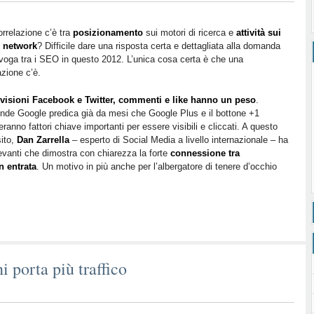
rrelazione c’è tra
posizionamento
sui motori di ricerca e
attività sui
l network
? Difficile dare una risposta certa e dettagliata alla domanda
 voga tra i SEO in questo 2012. L’unica cosa certa è che una
azione c’è.
visioni Facebook e Twitter, commenti e like hanno un peso
.
onde Google predica già da mesi che Google Plus e il bottone +1
eranno fattori chiave importanti per essere visibili e cliccati. A questo
ito,
Dan Zarrella
– esperto di Social Media a livello internazionale – ha
ilevanti che dimostra con chiarezza la forte
connessione tra
n entrata
. Un motivo in più anche per l’albergatore di tenere d’occhio
 porta più traffico