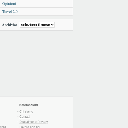
Opinioni
Travel 2.0
Archivio:
Informazioni
-
Chi siamo
-
Contatti
-
Disclaimer e Privacy
word
-
Lavora con noi