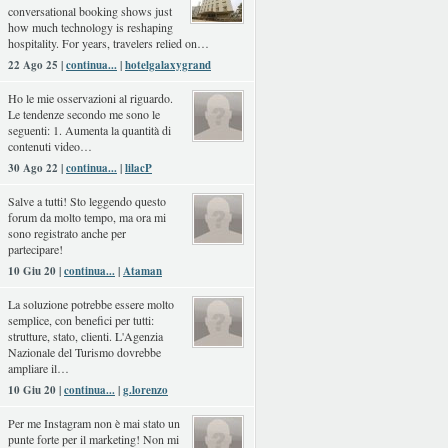
conversational booking shows just
how much technology is reshaping
hospitality. For years, travelers relied on…
22 Ago 25 |
continua...
|
hotelgalaxygrand
Ho le mie osservazioni al riguardo.
Le tendenze secondo me sono le
seguenti: 1. Aumenta la quantità di
contenuti video…
30 Ago 22 |
continua...
|
lilacP
Salve a tutti! Sto leggendo questo
forum da molto tempo, ma ora mi
sono registrato anche per
partecipare!
10 Giu 20 |
continua...
|
Ataman
La soluzione potrebbe essere molto
semplice, con benefici per tutti:
strutture, stato, clienti. L'Agenzia
Nazionale del Turismo dovrebbe
ampliare il…
10 Giu 20 |
continua...
|
g.lorenzo
Per me Instagram non è mai stato un
punte forte per il marketing! Non mi