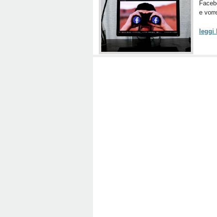
Facebo
e vorr
leggi