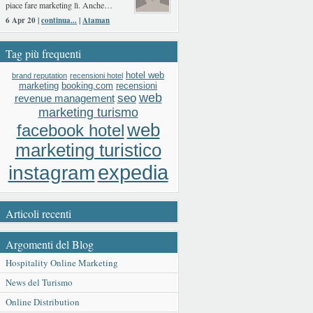
piace fare marketing lì. Anche…
6 Apr 20 |
continua...
|
Ataman
Tag più frequenti
hotel web
brand reputation
recensioni hotel
booking.com
recensioni
marketing
web
seo
revenue management
marketing turismo
web
facebook hotel
marketing turistico
expedia
instagram
Articoli recenti
Argomenti del Blog
Hospitality Online Marketing
News del Turismo
Online Distribution