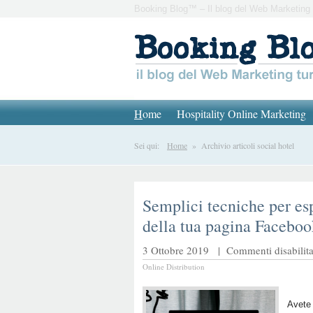
Booking Blog™ – Il blog del Web Marketing 
H
ome
Hospitality Online Marketing
Sei qui:
Home
» Archivio articoli social hotel
Semplici tecniche per esp
della tua pagina Faceboo
3 Ottobre 2019 |
Commenti disabilita
Online Distribution
Avete 