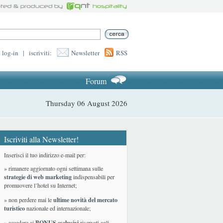
log-in
|
iscriviti:
Newsletter
RSS
Forum
Thursday 06 August 2026
Iscriviti alla Newsletter!
Inserisci il tuo indirizzo e-mail per:
» rimanere aggiornato ogni settimana sulle
strategie di web marketing
indispensabili per
promuovere l’hotel su Internet;
» non perdere mai le
ultime novità del mercato
turistico
nazionale ed internazionale
;
» accedere ai
BONUS esclusivi
riservati agli