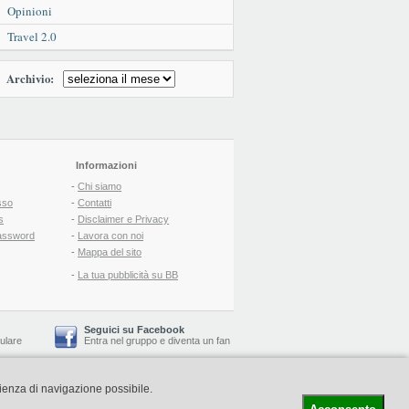
Opinioni
Travel 2.0
Archivio:
Informazioni
-
Chi siamo
sso
-
Contatti
s
-
Disclaimer e Privacy
assword
-
Lavora con noi
-
Mappa del sito
-
La tua pubblicità su BB
Seguici su Facebook
lulare
Entra nel gruppo
e
diventa un fan
rienza di navigazione possibile.
-
Booking Blog
™ -
Il blog del Web Marketing Turistico
C.S.: € 19.000 i.v. - CCIAA: Firenze - REA: FI-522110