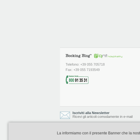
Telefono: +39 055 705718
Fax: +39 055 7193549
Iscriviti alla Newsletter
Ricevi gli articoli comodamente in e-mail
La informiamo con il presente Banner che la nostra 
Booking Blog è realizzato e curato da