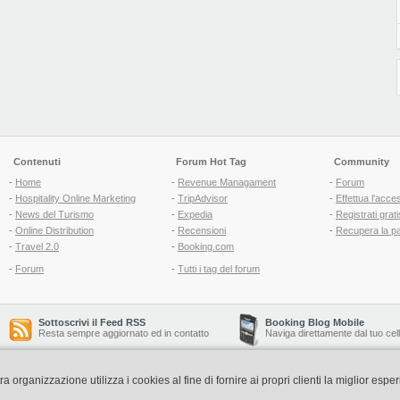
Contenuti
Forum Hot Tag
Community
-
Home
-
Revenue Managament
-
Forum
-
Hospitality Online Marketing
-
TripAdvisor
-
Effettua l'acce
-
News del Turismo
-
Expedia
-
Registrati grati
-
Online Distribution
-
Recensioni
-
Recupera la p
-
Travel 2.0
-
Booking.com
-
Forum
-
Tutti i tag del forum
Sottoscrivi il Feed RSS
Booking Blog Mobile
Resta sempre aggiornato ed in contatto
Naviga direttamente dal tuo cel
organizzazione utilizza i cookies al fine di fornire ai propri clienti la miglior espe
Copyright © 2006-2026 QNT S.r.l. Socio Unico -
www.qnt.it
P.iva: 02333620488 - 