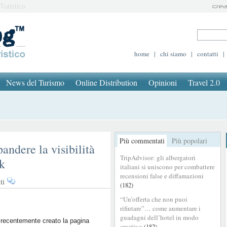
Turistico
home
|
chi siamo
|
contatti
|
News del Turismo
Online Distribution
Opinioni
Travel 2.0
Più commentati
Più popolari
andere la visibilità
TripAdvisor: gli albergatori
k
italiani si uniscono per combattere
recensioni false e diffamazioni
su
ti
(182)
Semplici
“Un’offerta che non puoi
tecniche
rifiutare”… come aumentare i
per
guadagni dell’hotel in modo
espandere
recentemente creato la pagina
creativo
(182)