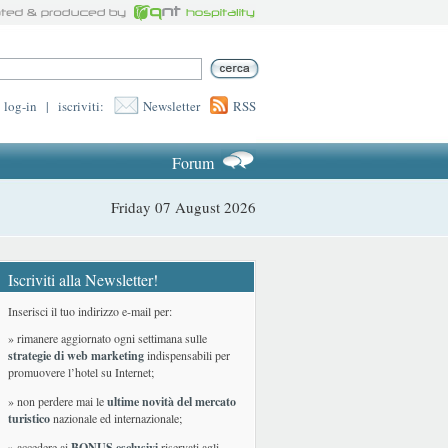
log-in
|
iscriviti:
Newsletter
RSS
Forum
Friday 07 August 2026
Iscriviti alla Newsletter!
Inserisci il tuo indirizzo e-mail per:
» rimanere aggiornato ogni settimana sulle
strategie di web marketing
indispensabili per
promuovere l’hotel su Internet;
» non perdere mai le
ultime novità del mercato
turistico
nazionale ed internazionale
;
» accedere ai
BONUS esclusivi
riservati agli