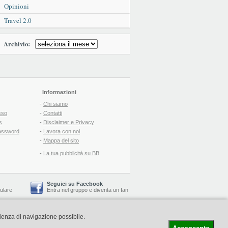
Opinioni
Travel 2.0
Archivio:
Informazioni
-
Chi siamo
sso
-
Contatti
s
-
Disclaimer e Privacy
assword
-
Lavora con noi
-
Mappa del sito
-
La tua pubblicità su BB
Seguici su Facebook
lulare
Entra nel gruppo
e
diventa un fan
rienza di navigazione possibile.
-
Booking Blog
™ -
Il blog del Web Marketing Turistico
C.S.: € 19.000 i.v. - CCIAA: Firenze - REA: FI-522110