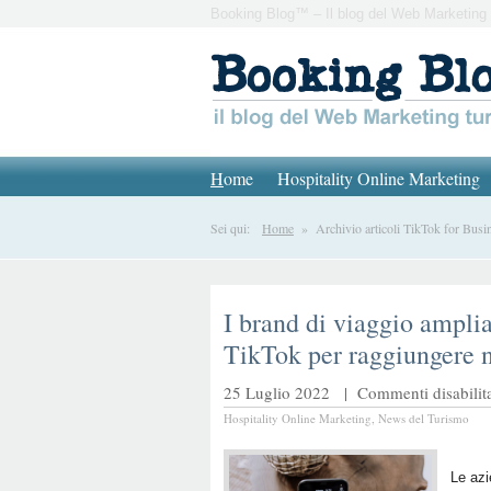
Booking Blog™ – Il blog del Web Marketing 
H
ome
Hospitality Online Marketing
Sei qui:
Home
» Archivio articoli TikTok for Busi
I brand di viaggio ampli
TikTok per raggiungere n
25 Luglio 2022 |
Commenti disabilita
Hospitality Online Marketing
,
News del Turismo
Le azi