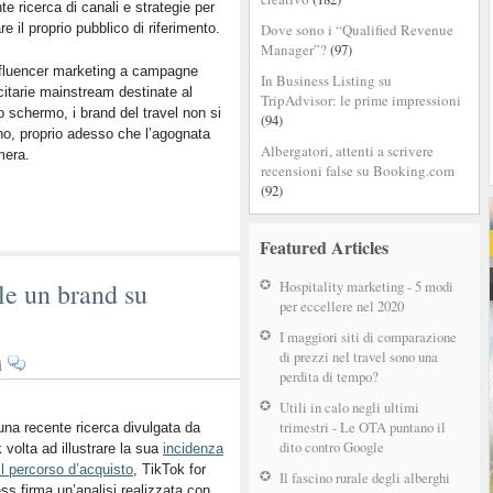
te ricerca di canali e strategie per
ampliano
re il proprio pubblico di riferimento.
Dove sono i “Qualified Revenue
la
Manager”?
(97)
presenza
nfluencer marketing a campagne
su
In Business Listing su
citarie mainstream destinate al
TikTok
TripAdvisor: le prime impressioni
o schermo, i brand del travel non si
per
(94)
o, proprio adesso che l’agognata
raggiungere
Albergatori, attenti a scrivere
mera.
nuovi
recensioni false su Booking.com
pubblici
(92)
Featured Articles
e un brand su
Hospitality marketing - 5 modi
per eccellere nel 2020
I maggiori siti di comparazione
di prezzi nel travel sono una
su
i
perdita di tempo?
Come
rendere
Utili in calo negli ultimi
trimestri - Le OTA puntano il
memorabile
na recente ricerca divulgata da
dito contro Google
 volta ad illustrare la sua
un
incidenza
il percorso d’acquisto
,
TikTok for
brand
Il fascino rurale degli alberghi
ss firma un’analisi
realizzata con