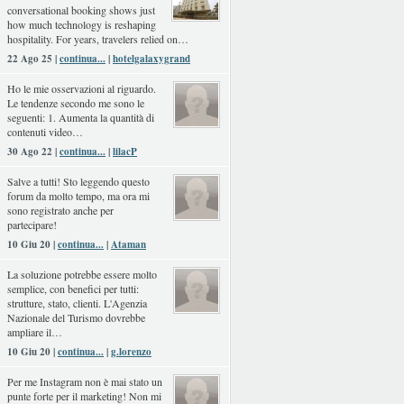
conversational booking shows just
how much technology is reshaping
hospitality. For years, travelers relied on…
22 Ago 25 |
continua...
|
hotelgalaxygrand
Ho le mie osservazioni al riguardo.
Le tendenze secondo me sono le
seguenti: 1. Aumenta la quantità di
contenuti video…
30 Ago 22 |
continua...
|
lilacP
Salve a tutti! Sto leggendo questo
forum da molto tempo, ma ora mi
sono registrato anche per
partecipare!
10 Giu 20 |
continua...
|
Ataman
La soluzione potrebbe essere molto
semplice, con benefici per tutti:
strutture, stato, clienti. L'Agenzia
Nazionale del Turismo dovrebbe
ampliare il…
10 Giu 20 |
continua...
|
g.lorenzo
Per me Instagram non è mai stato un
punte forte per il marketing! Non mi