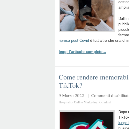
costan
amplia
Dall’i
pubbli
piccol
ferman
ripresa post Covid
è tutt’altro che una chi
leggi l’articolo completo…
Come rendere memorabil
TikTok?
9 Marzo 2022 |
Commenti disabilitat
Hospitality Online Marketing
,
Opinioni
Dopo u
TikTok
lungo 
busine