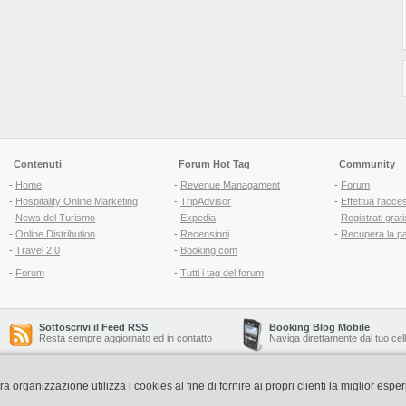
Contenuti
Forum Hot Tag
Community
-
Home
-
Revenue Managament
-
Forum
-
Hospitality Online Marketing
-
TripAdvisor
-
Effettua l'acce
-
News del Turismo
-
Expedia
-
Registrati grati
-
Online Distribution
-
Recensioni
-
Recupera la p
-
Travel 2.0
-
Booking.com
-
Forum
-
Tutti i tag del forum
Sottoscrivi il Feed RSS
Booking Blog Mobile
Resta sempre aggiornato ed in contatto
Naviga direttamente dal tuo cel
organizzazione utilizza i cookies al fine di fornire ai propri clienti la miglior espe
Copyright © 2006-2026 QNT S.r.l. Socio Unico -
www.qnt.it
P.iva: 02333620488 - 