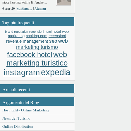
piace fare marketing lì. Anche…
6 Apr 20 |
continua...
|
Ataman
Tag più frequenti
hotel web
brand reputation
recensioni hotel
booking.com
recensioni
marketing
web
seo
revenue management
marketing turismo
web
facebook hotel
marketing turistico
expedia
instagram
Articoli recenti
Argomenti del Blog
Hospitality Online Marketing
News del Turismo
Online Distribution