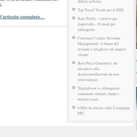
su
diffusi in Italia
S.
TikTok?
Top Travel Trends per il 2020
 l’articolo completo…
Rate Parity: 1 motivo per
rispettarla - 10 modi per
infrangerla
Customer Centric Revenue
Management: il futuro del
revenue è ritagliato sul singolo
cliente
Best Price Guarantee: un
incentivo alla
disintermediazione da non
sottovalutare
TripAdvisor vs Albergatori:
commenti virtuali, danni e
benefici reali
6 Miti da sfatare sulle Campagne
PPC