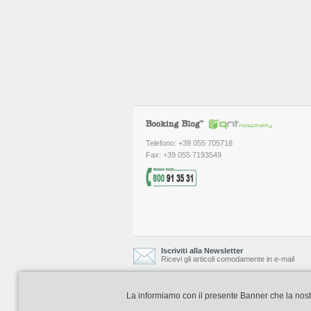
Telefono: +39 055 705718
Fax: +39 055 7193549
Iscriviti alla Newsletter
Ricevi gli articoli comodamente in e-mail
La informiamo con il presente Banner che la nostra 
Booking Blog è realizzato e curato da