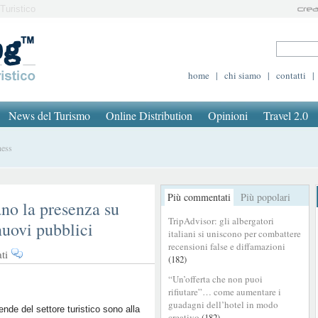
Turistico
home
|
chi siamo
|
contatti
|
News del Turismo
Online Distribution
Opinioni
Travel 2.0
ness
Più commentati
Più popolari
ano la presenza su
TripAdvisor: gli albergatori
uovi pubblici
italiani si uniscono per combattere
recensioni false e diffamazioni
su
ti
(182)
I
“Un’offerta che non puoi
brand
rifiutare”… come aumentare i
di
guadagni dell’hotel in modo
viaggio
ende del settore turistico sono alla
creativo
(182)