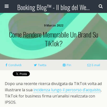
Booking Blog™ - Il blog del Web Marketing Turistico
9 Marzo 2022
Come Rendere Memorabile Un Brand Su
TikTok?
Condividi
Twitta
Pin
E-mail
Dopo una recente ricerca divulgata da TikTok volta ad
illustrare la sua
incidenza lungo il percorso d’acquisto
,
TikTok for business firma un’analisi
realizzata con
IPSOS.