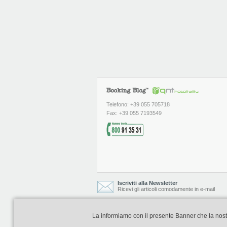
Telefono: +39 055 705718
Fax: +39 055 7193549
Iscriviti alla Newsletter
Ricevi gli articoli comodamente in e-mail
La informiamo con il presente Banner che la nostra 
Booking Blog è realizzato e curato da