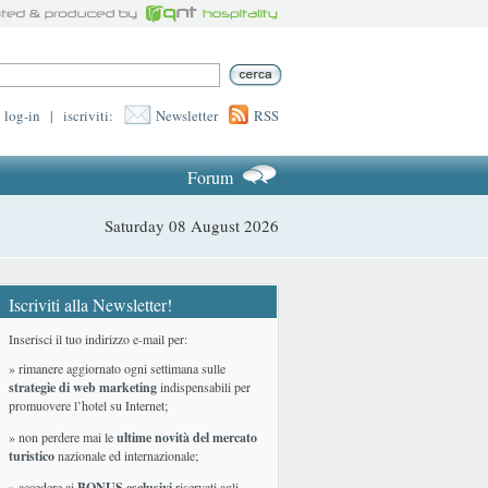
log-in
|
iscriviti:
Newsletter
RSS
Forum
Saturday 08 August 2026
Iscriviti alla Newsletter!
Inserisci il tuo indirizzo e-mail per:
» rimanere aggiornato ogni settimana sulle
strategie di web marketing
indispensabili per
promuovere l’hotel su Internet;
» non perdere mai le
ultime novità del mercato
turistico
nazionale ed internazionale
;
» accedere ai
BONUS esclusivi
riservati agli