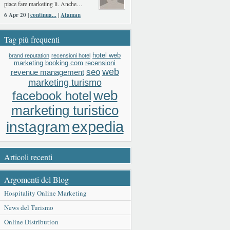
piace fare marketing lì. Anche…
6 Apr 20 |
continua...
|
Ataman
Tag più frequenti
hotel web
brand reputation
recensioni hotel
booking.com
recensioni
marketing
web
seo
revenue management
marketing turismo
web
facebook hotel
marketing turistico
expedia
instagram
Articoli recenti
Argomenti del Blog
Hospitality Online Marketing
News del Turismo
Online Distribution