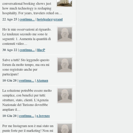
conversational booking shows just
how much technology is reshaping
hospitality. For years, travelers relied on…
22 Ago 25 |
continua...
|
hotelgalaxygrand
Ho le mie osservazioni al riguardo.
Le tendenze secondo me sono le
seguenti: 1. Aumenta la quantità di
contenuti video…
30 Ago 22 |
continua...
|
lilacP
Salve a tutti! Sto leggendo questo
forum da molto tempo, ma ora mi
sono registrato anche per
partecipare!
10 Giu 20 |
continua...
|
Ataman
La soluzione potrebbe essere molto
semplice, con benefici per tutti:
strutture, stato, clienti. L'Agenzia
Nazionale del Turismo dovrebbe
ampliare il…
10 Giu 20 |
continua...
|
g.lorenzo
Per me Instagram non è mai stato un
punte forte per il marketing! Non mi