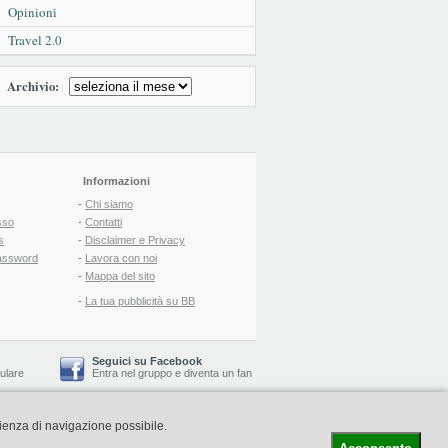
Opinioni
Travel 2.0
Archivio:
Informazioni
-
Chi siamo
sso
-
Contatti
s
-
Disclaimer e Privacy
assword
-
Lavora con noi
-
Mappa del sito
-
La tua pubblicità su BB
Seguici su Facebook
lulare
Entra nel gruppo
e
diventa un fan
rienza di navigazione possibile.
-
Booking Blog
™ -
Il blog del Web Marketing Turistico
C.S.: € 19.000 i.v. - CCIAA: Firenze - REA: FI-522110