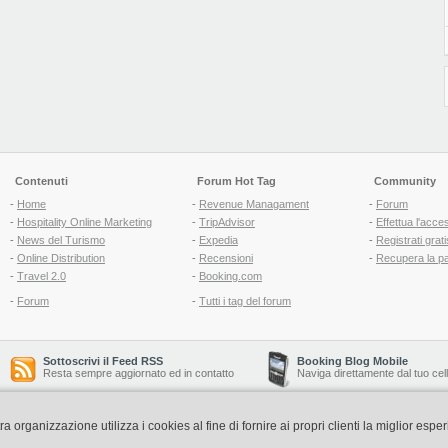
Contenuti
Forum Hot Tag
Community
-
Home
-
Revenue Managament
-
Forum
-
Hospitality Online Marketing
-
TripAdvisor
-
Effettua l'acce
-
News del Turismo
-
Expedia
-
Registrati grati
-
Online Distribution
-
Recensioni
-
Recupera la p
-
Travel 2.0
-
Booking.com
-
Forum
-
Tutti i tag del forum
Sottoscrivi il Feed RSS
Booking Blog Mobile
Resta sempre aggiornato ed in contatto
Naviga direttamente dal tuo cel
organizzazione utilizza i cookies al fine di fornire ai propri clienti la miglior espe
Copyright © 2006-2026 QNT S.r.l. Socio Unico -
www.qnt.it
P.iva: 02333620488 - 