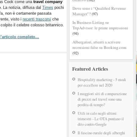
s Cook come una
travel company
del
e
. La notizia, diffusa dal
Times
pochi
Dove sono i “Qualified Revenue
marchio
 fa, non è certamente passata
Manager”?
(97)
è
rente, visto i
recenti trascorsi
che
previsto
In Business Listing su
colpito il celebre colosso britannico.
per
TripAdvisor: le prime impressioni
giugno
(94)
 l’articolo completo…
Albergatori, attenti a scrivere
recensioni false su Booking.com
(92)
Featured Articles
Hospitality marketing - 5 modi
per eccellere nel 2020
I maggiori siti di comparazione
di prezzi nel travel sono una
perdita di tempo?
Utili in calo negli ultimi
trimestri - Le OTA puntano il
dito contro Google
Il fascino rurale degli alberghi