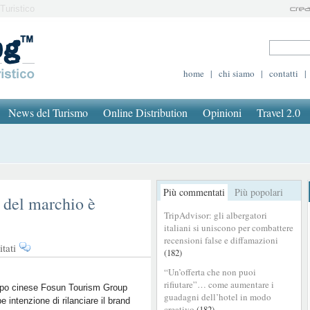
Turistico
home
|
chi siamo
|
contatti
|
News del Turismo
Online Distribution
Opinioni
Travel 2.0
Più commentati
Più popolari
 del marchio è
TripAdvisor: gli albergatori
italiani si uniscono per combattere
recensioni false e diffamazioni
su
tati
(182)
Thomas
“Un’offerta che non puoi
Cook,
rifiutare”… come aumentare i
il
ppo cinese Fosun Tourism Group
guadagni dell’hotel in modo
e intenzione di rilanciare il brand
rilancio
creativo
(182)