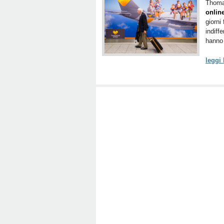
Thoma
onlin
giorni
indiffe
hanno 
leggi