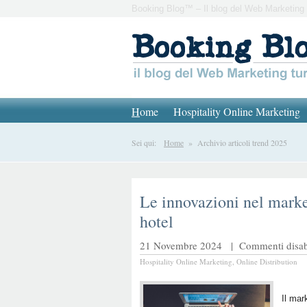
Booking Blog™ – Il blog del Web Marketing 
H
ome
Hospitality Online Marketing
Sei qui:
Home
» Archivio articoli trend 2025
Le innovazioni nel marke
hotel
21 Novembre 2024 |
Commenti disabi
Hospitality Online Marketing
,
Online Distribution
Il mar