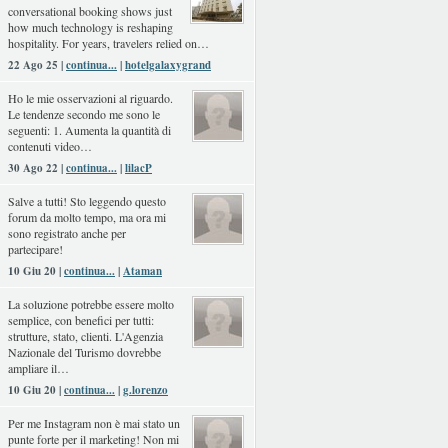
conversational booking shows just
how much technology is reshaping
hospitality. For years, travelers relied on…
22 Ago 25 |
continua...
|
hotelgalaxygrand
Ho le mie osservazioni al riguardo.
Le tendenze secondo me sono le
seguenti: 1. Aumenta la quantità di
contenuti video…
30 Ago 22 |
continua...
|
lilacP
Salve a tutti! Sto leggendo questo
forum da molto tempo, ma ora mi
sono registrato anche per
partecipare!
10 Giu 20 |
continua...
|
Ataman
La soluzione potrebbe essere molto
semplice, con benefici per tutti:
strutture, stato, clienti. L'Agenzia
Nazionale del Turismo dovrebbe
ampliare il…
10 Giu 20 |
continua...
|
g.lorenzo
Per me Instagram non è mai stato un
punte forte per il marketing! Non mi