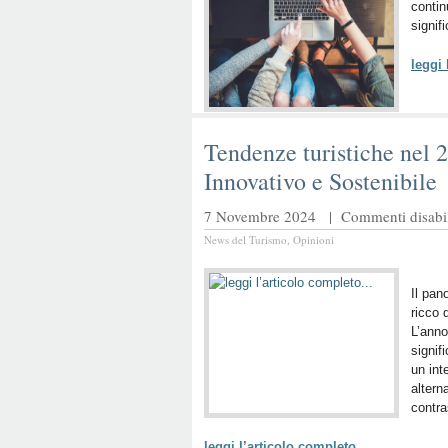
contin
signifi
leggi
Tendenze turistiche nel 
Innovativo e Sostenibile
7 Novembre 2024 |
Commenti disabil
News del Turismo
,
Opinioni
Il pan
ricco 
L’anno
signif
un int
altern
contra
leggi l’articolo completo…