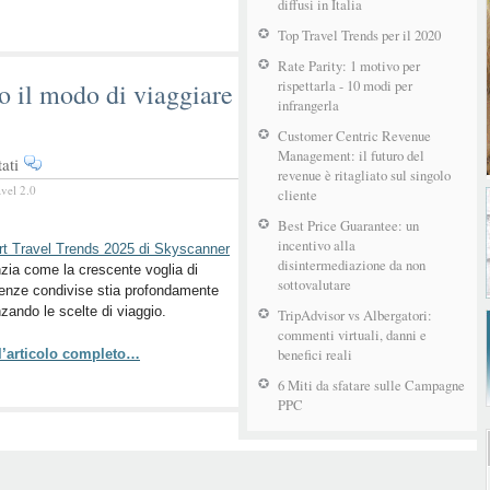
diffusi in Italia
Top Travel Trends per il 2020
Rate Parity: 1 motivo per
rispettarla - 10 modi per
o il modo di viaggiare
infrangerla
Customer Centric Revenue
Management: il futuro del
su
ati
revenue è ritagliato sul singolo
I
avel 2.0
cliente
trend
Best Price Guarantee: un
che
incentivo alla
ridisegneranno
rt Travel Trends 2025 di Skyscanner
disintermediazione da non
zia come la crescente voglia di
il
sottovalutare
enze condivise stia profondamente
modo
nzando le scelte di viaggio.
di
TripAdvisor vs Albergatori:
commenti virtuali, danni e
viaggiare
benefici reali
 l’articolo completo…
nel
2025
6 Miti da sfatare sulle Campagne
PPC