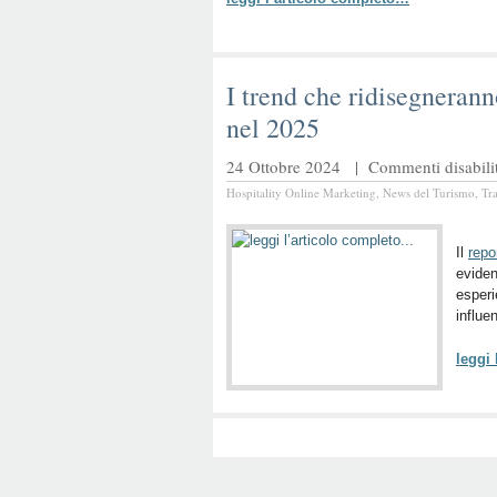
I trend che ridisegnerann
nel 2025
24 Ottobre 2024 |
Commenti disabilit
Hospitality Online Marketing
,
News del Turismo
,
Tr
Il
repo
eviden
esperi
influe
leggi