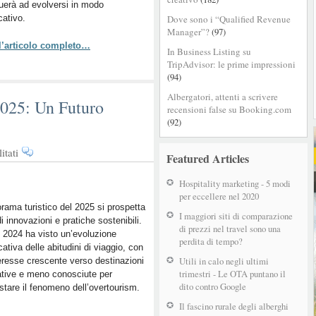
uerà ad evolversi in modo
digitale
cativo.
Dove sono i “Qualified Revenue
degli
Manager”?
(97)
hotel
 l’articolo completo…
In Business Listing su
TripAdvisor: le prime impressioni
(94)
Albergatori, attenti a scrivere
2025: Un Futuro
recensioni false su Booking.com
(92)
su
itati
Featured Articles
Tendenze
turistiche
Hospitality marketing - 5 modi
nel
per eccellere nel 2020
2025:
orama turistico del 2025 si prospetta
I maggiori siti di comparazione
di innovazioni e pratiche sostenibili.
Un
di prezzi nel travel sono una
 2024 ha visto un’evoluzione
Futuro
perdita di tempo?
icativa delle abitudini di viaggio, con
Innovativo
Utili in calo negli ultimi
eresse crescente verso destinazioni
e
trimestri - Le OTA puntano il
ative e meno conosciute per
Sostenibile
dito contro Google
stare il fenomeno dell’overtourism.
Il fascino rurale degli alberghi