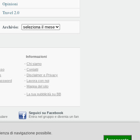
Opinioni
Travel 2.0
Archivio:
Informazioni
-
Chi siamo
sso
-
Contatti
s
-
Disclaimer e Privacy
assword
-
Lavora con noi
-
Mappa del sito
-
La tua pubblicità su BB
Seguici su Facebook
lulare
Entra nel gruppo
e
diventa un fan
rienza di navigazione possibile.
-
Booking Blog
™ -
Il blog del Web Marketing Turistico
C.S.: € 19.000 i.v. - CCIAA: Firenze - REA: FI-522110