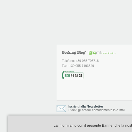
Telefono: +39 055 705718
Fax: +39 055 7193549
Iscriviti alla Newsletter
Ricevi gli articoli comodamente in e-mail
La informiamo con il presente Banner che la nostra 
Booking Blog è realizzato e curato da