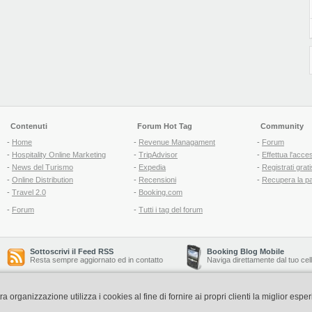
Contenuti
Forum Hot Tag
Community
-
Home
-
Revenue Managament
-
Forum
-
Hospitality Online Marketing
-
TripAdvisor
-
Effettua l'acce
-
News del Turismo
-
Expedia
-
Registrati grati
-
Online Distribution
-
Recensioni
-
Recupera la p
-
Travel 2.0
-
Booking.com
-
Forum
-
Tutti i tag del forum
Sottoscrivi il Feed RSS
Booking Blog Mobile
Resta sempre aggiornato ed in contatto
Naviga direttamente dal tuo cel
organizzazione utilizza i cookies al fine di fornire ai propri clienti la miglior espe
Copyright © 2006-2026 QNT S.r.l. Socio Unico -
www.qnt.it
P.iva: 02333620488 - 