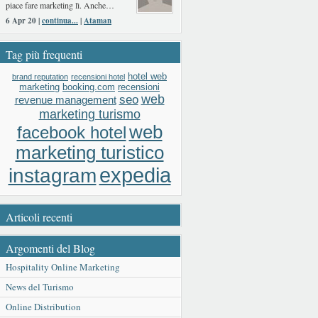
piace fare marketing lì. Anche…
6 Apr 20 |
continua...
|
Ataman
Tag più frequenti
hotel web
brand reputation
recensioni hotel
booking.com
recensioni
marketing
web
seo
revenue management
marketing turismo
web
facebook hotel
marketing turistico
expedia
instagram
Articoli recenti
Argomenti del Blog
Hospitality Online Marketing
News del Turismo
Online Distribution