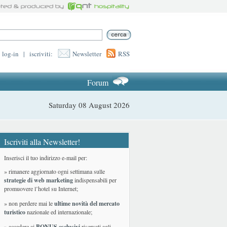
log-in
|
iscriviti:
Newsletter
RSS
Forum
Saturday 08 August 2026
Iscriviti alla Newsletter!
Inserisci il tuo indirizzo e-mail per:
» rimanere aggiornato ogni settimana sulle
strategie di web marketing
indispensabili per
promuovere l’hotel su Internet;
» non perdere mai le
ultime novità del mercato
turistico
nazionale ed internazionale
;
» accedere ai
BONUS esclusivi
riservati agli