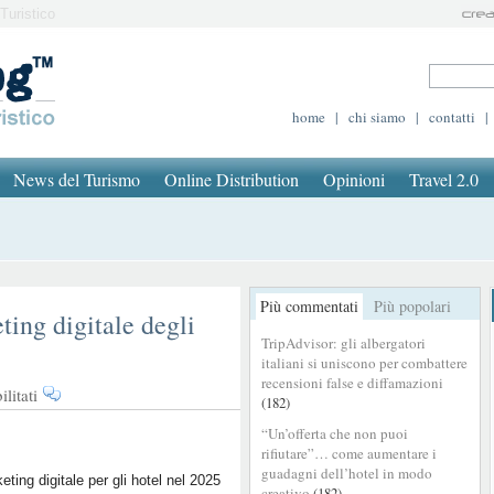
Turistico
home
|
chi siamo
|
contatti
|
News del Turismo
Online Distribution
Opinioni
Travel 2.0
Più commentati
Più popolari
ting digitale degli
TripAdvisor: gli albergatori
italiani si uniscono per combattere
recensioni false e diffamazioni
su
litati
(182)
Le
“Un’offerta che non puoi
innovazioni
rifiutare”… come aumentare i
nel
guadagni dell’hotel in modo
marketing
keting digitale per gli hotel nel 2025
creativo
(182)