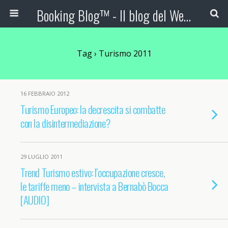
Booking Blog™ - Il blog del Web Marketing Turistico
Tag › Turismo 2011
16 FEBBRAIO 2012
Turismo Europeo: la decrescita si combatte
con la disintermediazione?
29 LUGLIO 2011
Trend Turismo estivo: l’occupazione cresce,
le tariffe meno – intervista a Bernabò Bocca
[AUDIO]