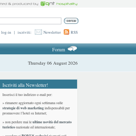
log-in
|
iscriviti:
Newsletter
RSS
Forum
Thursday 06 August 2026
Iscriviti alla Newsletter!
Inserisci il tuo indirizzo e-mail per:
» rimanere aggiornato ogni settimana sulle
strategie di web marketing
indispensabili per
promuovere l’hotel su Internet;
» non perdere mai le
ultime novità del mercato
turistico
nazionale ed internazionale
;
» accedere ai
BONUS esclusivi
riservati agli