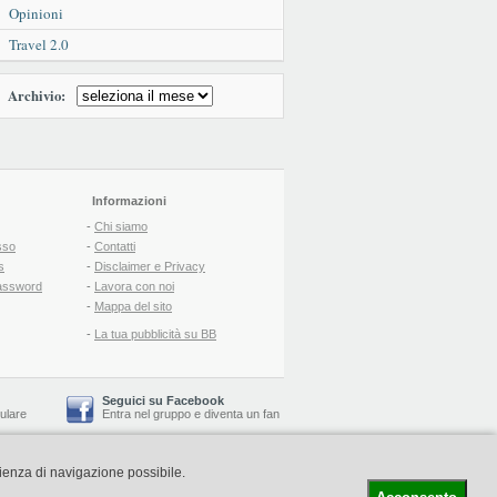
Opinioni
Travel 2.0
Archivio:
Informazioni
-
Chi siamo
sso
-
Contatti
s
-
Disclaimer e Privacy
assword
-
Lavora con noi
-
Mappa del sito
-
La tua pubblicità su BB
Seguici su Facebook
lulare
Entra nel gruppo
e
diventa un fan
rienza di navigazione possibile.
-
Booking Blog
™ -
Il blog del Web Marketing Turistico
C.S.: € 19.000 i.v. - CCIAA: Firenze - REA: FI-522110