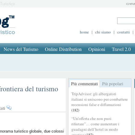
Turistico
home
|
chi siamo
|
contatti
|
News del Turismo
Online Distribution
Opinioni
Travel 2.0
Più commentati
Più popolari
frontiera del turismo
TripAdvisor: gli albergatori
italiani si uniscono per combattere
recensioni false e diffamazioni
su
ati
(182)
Asia
“Un’offerta che non puoi
in
rifiutare”… come aumentare i
ascesa:
guadagni dell’hotel in modo
la
norama turistico globale, due colossi
creativo
(182)