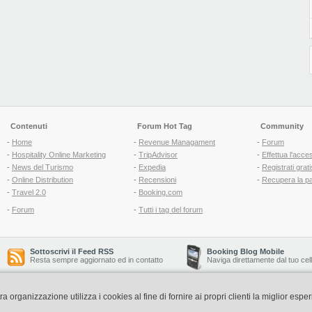
Contenuti
Forum Hot Tag
Community
-
Home
-
Revenue Managament
-
Forum
-
Hospitality Online Marketing
-
TripAdvisor
-
Effettua l'acce
-
News del Turismo
-
Expedia
-
Registrati grati
-
Online Distribution
-
Recensioni
-
Recupera la p
-
Travel 2.0
-
Booking.com
-
Forum
-
Tutti i tag del forum
Sottoscrivi il Feed RSS
Booking Blog Mobile
Resta sempre aggiornato ed in contatto
Naviga direttamente dal tuo cel
organizzazione utilizza i cookies al fine di fornire ai propri clienti la miglior espe
Copyright © 2006-2026 QNT S.r.l. Socio Unico -
www.qnt.it
P.iva: 02333620488 - 