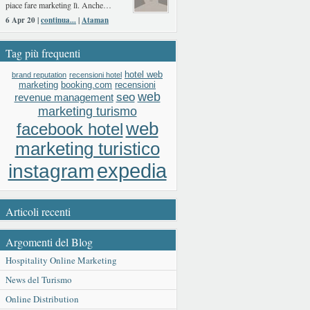
piace fare marketing lì. Anche…
6 Apr 20 |
continua...
|
Ataman
Tag più frequenti
hotel web
brand reputation
recensioni hotel
booking.com
recensioni
marketing
web
seo
revenue management
marketing turismo
web
facebook hotel
marketing turistico
expedia
instagram
Articoli recenti
Argomenti del Blog
Hospitality Online Marketing
News del Turismo
Online Distribution