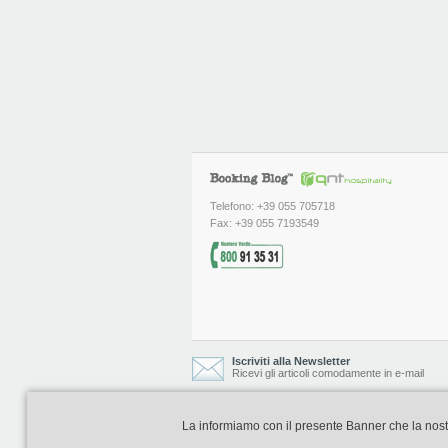
Telefono: +39 055 705718
Fax: +39 055 7193549
Iscriviti alla Newsletter
Ricevi gli articoli comodamente in e-mail
La informiamo con il presente Banner che la nostra 
Booking Blog è realizzato e curato da