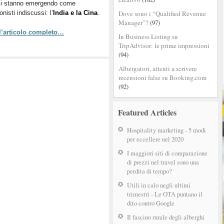
ici stanno emergendo come
nuova
onisti indiscussi: l’
India e la Cina
.
Dove sono i “Qualified Revenue
frontiera
Manager”?
(97)
del
 l’articolo completo…
turismo
In Business Listing su
internazionale
TripAdvisor: le prime impressioni
(94)
Albergatori, attenti a scrivere
recensioni false su Booking.com
(92)
Featured Articles
Hospitality marketing - 5 modi
per eccellere nel 2020
I maggiori siti di comparazione
di prezzi nel travel sono una
perdita di tempo?
Utili in calo negli ultimi
trimestri - Le OTA puntano il
dito contro Google
Il fascino rurale degli alberghi