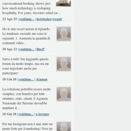
conversational booking shows just
how much technology is reshaping
hospitality. For years, travelers relied on…
22 Ago 25 |
continua...
|
hotelgalaxygrand
Ho le mie osservazioni al riguardo.
Le tendenze secondo me sono le
seguenti: 1. Aumenta la quantità di
contenuti video…
30 Ago 22 |
continua...
|
lilacP
Salve a tutti! Sto leggendo questo
forum da molto tempo, ma ora mi
sono registrato anche per
partecipare!
10 Giu 20 |
continua...
|
Ataman
La soluzione potrebbe essere molto
semplice, con benefici per tutti:
strutture, stato, clienti. L'Agenzia
Nazionale del Turismo dovrebbe
ampliare il…
10 Giu 20 |
continua...
|
g.lorenzo
Per me Instagram non è mai stato un
punte forte per il marketing! Non mi