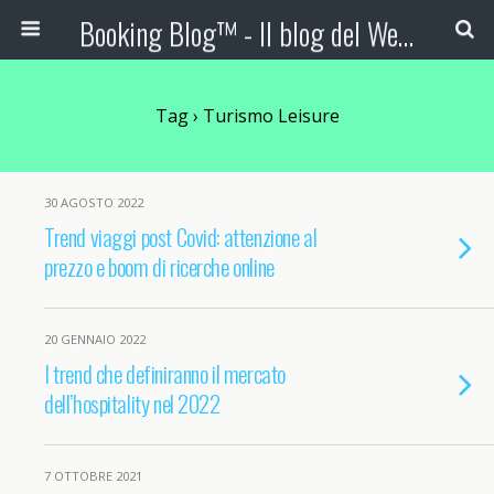
Booking Blog™ - Il blog del Web Marketing Turistico
Tag › Turismo Leisure
30 AGOSTO 2022
Trend viaggi post Covid: attenzione al
prezzo e boom di ricerche online
20 GENNAIO 2022
I trend che definiranno il mercato
dell’hospitality nel 2022
7 OTTOBRE 2021