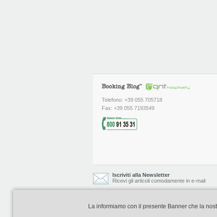
Telefono: +39 055 705718
Fax: +39 055 7193549
Iscriviti alla Newsletter
Ricevi gli articoli comodamente in e-mail
La informiamo con il presente Banner che la nostra 
Booking Blog è realizzato e curato da