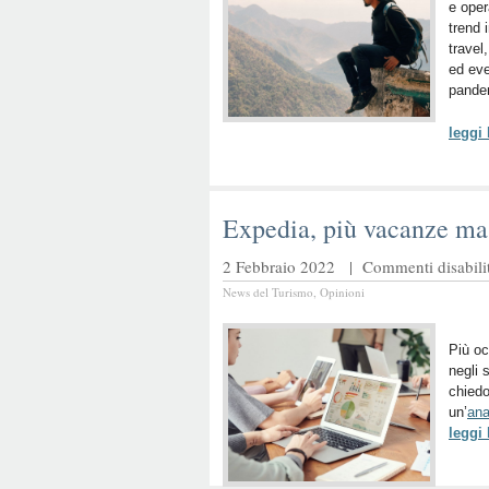
e opera
trend 
travel
ed eve
pande
leggi
Expedia, più vacanze ma 
2 Febbraio 2022 |
Commenti disabilit
News del Turismo
,
Opinioni
Più oc
negli 
chiedo
un’
ana
leggi