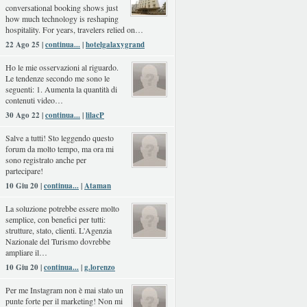
conversational booking shows just
how much technology is reshaping
hospitality. For years, travelers relied on…
22 Ago 25 |
continua...
|
hotelgalaxygrand
Ho le mie osservazioni al riguardo.
Le tendenze secondo me sono le
seguenti: 1. Aumenta la quantità di
contenuti video…
30 Ago 22 |
continua...
|
lilacP
Salve a tutti! Sto leggendo questo
forum da molto tempo, ma ora mi
sono registrato anche per
partecipare!
10 Giu 20 |
continua...
|
Ataman
La soluzione potrebbe essere molto
semplice, con benefici per tutti:
strutture, stato, clienti. L'Agenzia
Nazionale del Turismo dovrebbe
ampliare il…
10 Giu 20 |
continua...
|
g.lorenzo
Per me Instagram non è mai stato un
punte forte per il marketing! Non mi