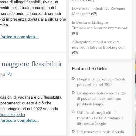
tore di alloggi flessibili, rivela un
servizi:
inedito nell’attuale paradigma del
Dove sono i “Qualified Revenue
i
Manager”?
(97)
, considerando la latenza di contatti
desideri
nti in presenza dovuta alla situazione
dei
In Business Listing su
mica.
travellers
TripAdvisor: le prime impressioni
USA
(94)
 l’articolo completo…
Albergatori, attenti a scrivere
recensioni false su Booking.com
(92)
maggiore flessibilità
Featured Articles
su
ati
Hospitality marketing - 5 modi
Expedia,
per eccellere nel 2020
più
vacanze
I maggiori siti di comparazione
casioni di vacanza e più flessibilità
ma
di prezzi nel travel sono una
spostamenti: questo è ciò che
maggiore
perdita di tempo?
no i viaggiatori nel 2022 secondo
flessibilità
Utili in calo negli ultimi
lisi di Expedia
.
trimestri - Le OTA puntano il
 l’articolo completo…
dito contro Google
Il fascino rurale degli alberghi