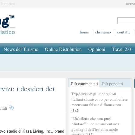
Turistico
home
|
chi siamo
|
contatti
|
News del Turismo
Online Distribution
Opinioni
Travel 2.0
Più commentati
Più popolari
rvizi: i desideri dei
TripAdvisor: gli albergatori
italiani si uniscono per combattere
recensioni false e diffamazioni
su
tati
(182)
Più
“Un’offerta che non puoi
flessibilità
rifiutare”… come aumentare i
e
guadagni dell’hotel in modo
meno
vo studio di Kasa Living, Inc., brand
creativo
(182)