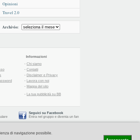
Opinioni
Travel 2.0
Archivio:
Informazioni
-
Chi siamo
sso
-
Contatti
s
-
Disclaimer e Privacy
assword
-
Lavora con noi
-
Mappa del sito
-
La tua pubblicità su BB
Seguici su Facebook
lulare
Entra nel gruppo
e
diventa un fan
rienza di navigazione possibile.
-
Booking Blog
™ -
Il blog del Web Marketing Turistico
C.S.: € 19.000 i.v. - CCIAA: Firenze - REA: FI-522110