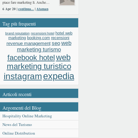
piace fare marketing lì. Anche…
6 Apr 20 |
continua...
|
Ataman
Tag più frequenti
hotel web
brand reputation
recensioni hotel
booking.com
recensioni
marketing
web
seo
revenue management
marketing turismo
web
facebook hotel
marketing turistico
expedia
instagram
Articoli recenti
Argomenti del Blog
Hospitality Online Marketing
News del Turismo
Online Distribution