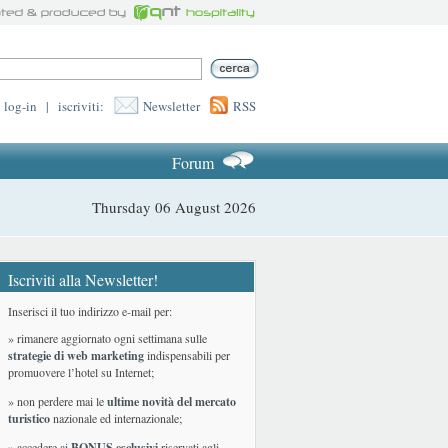
log-in
|
iscriviti:
Newsletter
RSS
Forum
Thursday 06 August 2026
Iscriviti alla Newsletter!
Inserisci il tuo indirizzo e-mail per:
» rimanere aggiornato ogni settimana sulle
strategie di web marketing
indispensabili per
promuovere l’hotel su Internet;
» non perdere mai le
ultime novità del mercato
turistico
nazionale ed internazionale
;
» accedere ai
BONUS esclusivi
riservati agli