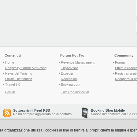
Contenuti
Forum Hot Tag
Community
-
Home
-
Revenue Managament
-
Forum
-
Hospitality Online Marketing
-
TripAdvisor
-
Effettua l'acce
-
News del Turismo
-
Expedia
-
Registrati grati
-
Online Distribution
-
Recensioni
-
Recupera la p
-
Travel 2.0
-
Booking.com
-
Forum
-
Tutti i tag del forum
Sottoscrivi il Feed RSS
Booking Blog Mobile
Resta sempre aggiornato ed in contatto
Naviga direttamente dal tuo cel
organizzazione utilizza i cookies al fine di fornire ai propri clienti la miglior espe
Copyright © 2006-2026 QNT S.r.l. Socio Unico -
www.qnt.it
P.iva: 02333620488 - 