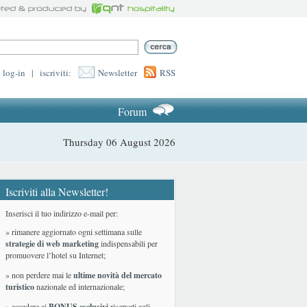
log-in
|
iscriviti:
Newsletter
RSS
Forum
Thursday 06 August 2026
Iscriviti alla Newsletter!
Inserisci il tuo indirizzo e-mail per:
» rimanere aggiornato ogni settimana sulle
strategie di web marketing
indispensabili per
promuovere l’hotel su Internet;
» non perdere mai le
ultime novità del mercato
turistico
nazionale ed internazionale
;
» accedere ai
BONUS esclusivi
riservati agli