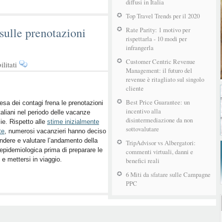
diffusi in Italia
Top Travel Trends per il 2020
sulle prenotazioni
Rate Parity: 1 motivo per
rispettarla - 10 modi per
infrangerla
Customer Centric Revenue
su
litati
Management: il futuro del
L’effetto
revenue è ritagliato sul singolo
della
cliente
pandemia
Best Price Guarantee: un
sulle
resa dei contagi frena le prenotazioni
incentivo alla
italiani nel periodo delle vacanze
prenotazioni
disintermediazione da non
zie. Rispetto alle
stime inizialmente
invernali
sottovalutare
te
, numerosi vacanzieri hanno deciso
endere e valutare l’andamento della
TripAdvisor vs Albergatori:
epidemiologica prima di preparare le
commenti virtuali, danni e
e e mettersi in viaggio.
benefici reali
6 Miti da sfatare sulle Campagne
PPC