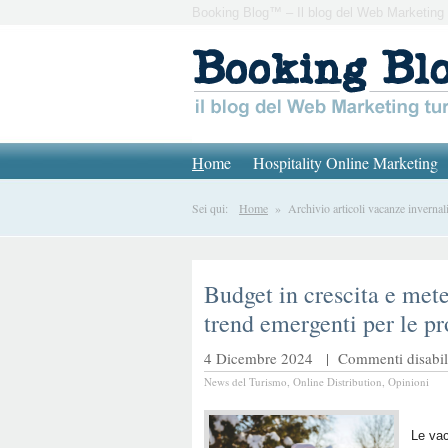
Booking Blog™ – Il blog del Web Marketing 
H
ome
Hospitality Online Marketing
Sei qui:
Home
» Archivio articoli vacanze invernal
Budget in crescita e mete
trend emergenti per le p
4 Dicembre 2024 |
Commenti disabili
News del Turismo
,
Online Distribution
,
Opinioni
Le va