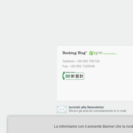
Telefono: +39 055 705718
Fax: +39 055 7193549
Iscriviti alla Newsletter
Ricevi gli articoli comodamente in e-mail
La informiamo con il presente Banner che la nostra 
Booking Blog è realizzato e curato da