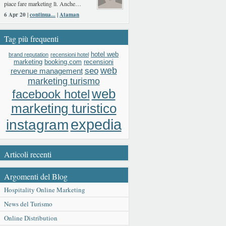
piace fare marketing lì. Anche…
6 Apr 20 |
continua...
|
Ataman
Tag più frequenti
hotel web
brand reputation
recensioni hotel
booking.com
recensioni
marketing
web
seo
revenue management
marketing turismo
web
facebook hotel
marketing turistico
expedia
instagram
Articoli recenti
Argomenti del Blog
Hospitality Online Marketing
News del Turismo
Online Distribution