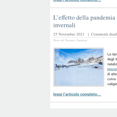
L’effetto della pandemia 
invernali
25 Novembre 2021 |
Commenti disabi
News del Turismo
,
Opinioni
La rip
degli 
natali
previs
di att
curva 
valigi
leggi l’articolo completo…