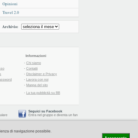
Opinioni
Travel 2.0
Archivio:
Informazioni
-
Chi siamo
sso
-
Contatti
s
-
Disclaimer e Privacy
assword
-
Lavora con noi
-
Mappa del sito
-
La tua pubblicità su BB
Seguici su Facebook
lulare
Entra nel gruppo
e
diventa un fan
rienza di navigazione possibile.
-
Booking Blog
™ -
Il blog del Web Marketing Turistico
C.S.: € 19.000 i.v. - CCIAA: Firenze - REA: FI-522110