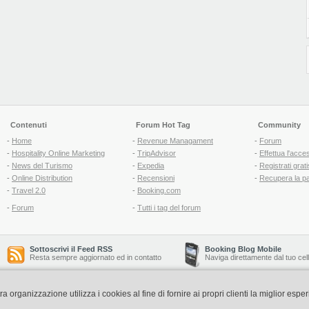
Contenuti
Forum Hot Tag
Community
-
Home
-
Revenue Managament
-
Forum
-
Hospitality Online Marketing
-
TripAdvisor
-
Effettua l'acce
-
News del Turismo
-
Expedia
-
Registrati grati
-
Online Distribution
-
Recensioni
-
Recupera la p
-
Travel 2.0
-
Booking.com
-
Forum
-
Tutti i tag del forum
Sottoscrivi il Feed RSS
Booking Blog Mobile
Resta sempre aggiornato ed in contatto
Naviga direttamente dal tuo cel
organizzazione utilizza i cookies al fine di fornire ai propri clienti la miglior espe
Copyright © 2006-2026 QNT S.r.l. Socio Unico -
www.qnt.it
P.iva: 02333620488 - 