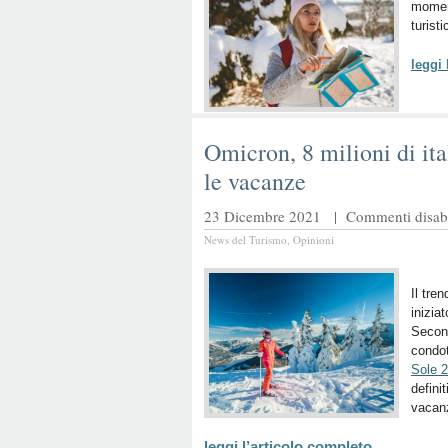
moment
turist
leggi
Omicron, 8 milioni di it
le vacanze
23 Dicembre 2021 |
Commenti disabil
News del Turismo
,
Opinioni
Il tre
inizia
Second
condo
Sole 
defini
vacanz
leggi l’articolo completo…