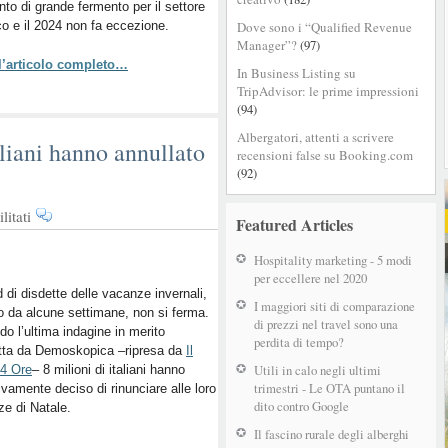
o di grande fermento per il settore
mete
ico e il 2024 non fa eccezione.
Dove sono i “Qualified Revenue
internazionali:
Manager”?
(97)
i
 l’articolo completo…
trend
In Business Listing su
emergenti
TripAdvisor: le prime impressioni
per
(94)
le
Albergatori, attenti a scrivere
aliani hanno annullato
prossime
recensioni false su Booking.com
vacanze
(92)
su
itati
Featured Articles
Omicron,
8
Hospitality marketing - 5 modi
milioni
per eccellere nel 2020
di
nd di disdette delle vacanze invernali,
I maggiori siti di comparazione
to da alcune settimane, non si ferma.
italiani
di prezzi nel travel sono una
o l’ultima indagine in merito
hanno
perdita di tempo?
tta da
Demoskopica
–ripresa da
Il
annullato
Utili in calo negli ultimi
24 Ore
– 8 milioni di italiani hanno
le
trimestri - Le OTA puntano il
tivamente deciso di rinunciare alle loro
vacanze
dito contro Google
e di Natale.
Il fascino rurale degli alberghi