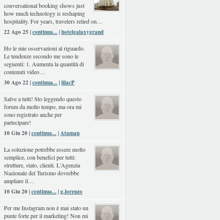
conversational booking shows just
how much technology is reshaping
hospitality. For years, travelers relied on…
22 Ago 25 |
continua...
|
hotelgalaxygrand
Ho le mie osservazioni al riguardo.
Le tendenze secondo me sono le
seguenti: 1. Aumenta la quantità di
contenuti video…
30 Ago 22 |
continua...
|
lilacP
Salve a tutti! Sto leggendo questo
forum da molto tempo, ma ora mi
sono registrato anche per
partecipare!
10 Giu 20 |
continua...
|
Ataman
La soluzione potrebbe essere molto
semplice, con benefici per tutti:
strutture, stato, clienti. L'Agenzia
Nazionale del Turismo dovrebbe
ampliare il…
10 Giu 20 |
continua...
|
g.lorenzo
Per me Instagram non è mai stato un
punte forte per il marketing! Non mi