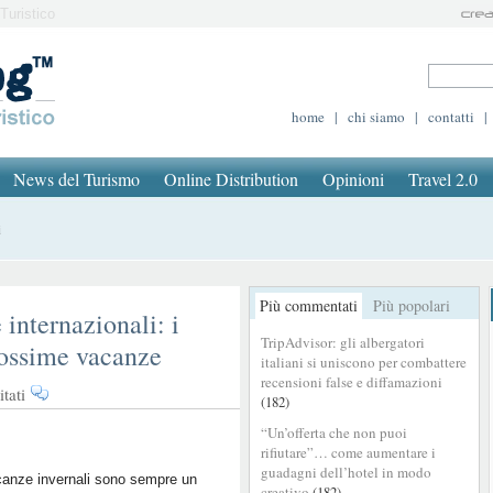
Turistico
home
|
chi siamo
|
contatti
|
News del Turismo
Online Distribution
Opinioni
Travel 2.0
i
Più commentati
Più popolari
 internazionali: i
TripAdvisor: gli albergatori
rossime vacanze
italiani si uniscono per combattere
recensioni false e diffamazioni
su
tati
(182)
Budget
“Un’offerta che non puoi
in
rifiutare”… come aumentare i
crescita
guadagni dell’hotel in modo
e
canze invernali sono sempre un
creativo
(182)