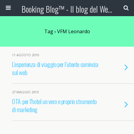
Booking Blog™ - Il blog del Web Marketing Turistico
Tag › VFM Leonardo
11 AGOSTO 2010
L’esperienza di viaggio per l’utente comincia
sul web
27 MAGGIO 2010
OTA: per l’hotel un vero e proprio strumento
di marketing