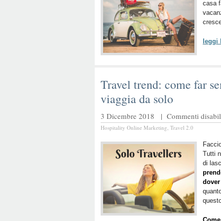
casa f
vacanz
cresce
leggi
Travel trend: come far se
viaggia da solo
3 Dicembre 2018 |
Commenti disabili
Hospitality Online Marketing
,
Travel 2.0
Faccio
Tutti 
di las
prend
dover
quanto
questo
Come 