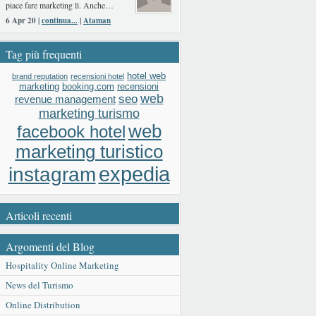
piace fare marketing lì. Anche…
6 Apr 20 |
continua...
|
Ataman
Tag più frequenti
hotel web
brand reputation
recensioni hotel
booking.com
recensioni
marketing
web
seo
revenue management
marketing turismo
web
facebook hotel
marketing turistico
expedia
instagram
Articoli recenti
Argomenti del Blog
Hospitality Online Marketing
News del Turismo
Online Distribution