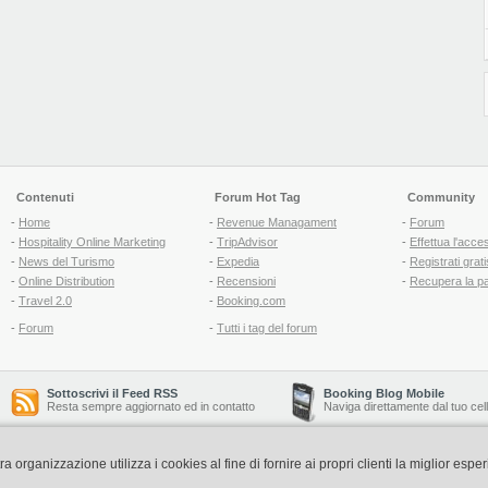
Contenuti
Forum Hot Tag
Community
-
Home
-
Revenue Managament
-
Forum
-
Hospitality Online Marketing
-
TripAdvisor
-
Effettua l'acce
-
News del Turismo
-
Expedia
-
Registrati grati
-
Online Distribution
-
Recensioni
-
Recupera la p
-
Travel 2.0
-
Booking.com
-
Forum
-
Tutti i tag del forum
Sottoscrivi il Feed RSS
Booking Blog Mobile
Resta sempre aggiornato ed in contatto
Naviga direttamente dal tuo cel
organizzazione utilizza i cookies al fine di fornire ai propri clienti la miglior espe
Copyright © 2006-2026 QNT S.r.l. Socio Unico -
www.qnt.it
P.iva: 02333620488 - 