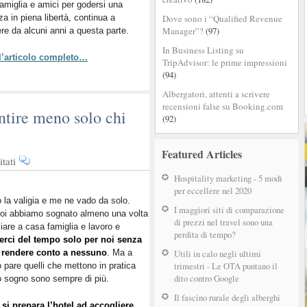
amiglia e amici per godersi una
dei
a in piena libertà, continua a
Dove sono i “Qualified Revenue
Solo
Manager”?
(97)
re da alcuni anni a questa parte.
Travelers
continua
In Business Listing su
 l’articolo completo…
TripAdvisor: le prime impressioni
(94)
Albergatori, attenti a scrivere
recensioni false su Booking.com
ntire meno solo chi
(92)
Featured Articles
su
tati
Travel
Hospitality marketing - 5 modi
trend:
per eccellere nel 2020
come
 la valigia e me ne vado da solo.
I maggiori siti di comparazione
noi abbiamo sognato almeno una volta
far
di prezzi nel travel sono una
ciare a casa famiglia e lavoro e
sentire
perdita di tempo?
erci del tempo solo per noi senza
meno
 rendere conto a nessuno
. Ma a
Utili in calo negli ultimi
solo
trimestri - Le OTA puntano il
 pare quelli che mettono in pratica
chi
dito contro Google
 sogno sono sempre di più.
viaggia
da
Il fascino rurale degli alberghi
si prepara l’hotel ad accogliere