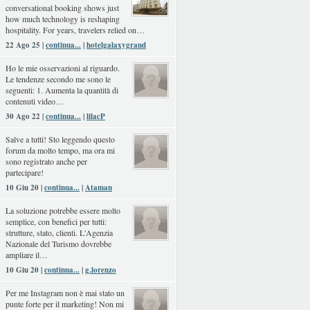
conversational booking shows just
how much technology is reshaping
hospitality. For years, travelers relied on…
22 Ago 25 |
continua...
|
hotelgalaxygrand
Ho le mie osservazioni al riguardo.
Le tendenze secondo me sono le
seguenti: 1. Aumenta la quantità di
contenuti video…
30 Ago 22 |
continua...
|
lilacP
Salve a tutti! Sto leggendo questo
forum da molto tempo, ma ora mi
sono registrato anche per
partecipare!
10 Giu 20 |
continua...
|
Ataman
La soluzione potrebbe essere molto
semplice, con benefici per tutti:
strutture, stato, clienti. L'Agenzia
Nazionale del Turismo dovrebbe
ampliare il…
10 Giu 20 |
continua...
|
g.lorenzo
Per me Instagram non è mai stato un
punte forte per il marketing! Non mi