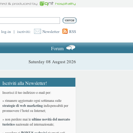
log-in
|
iscriviti:
Newsletter
RSS
Forum
Saturday 08 August 2026
Iscriviti alla Newsletter!
Inserisci il tuo indirizzo e-mail per:
» rimanere aggiornato ogni settimana sulle
strategie di web marketing
indispensabili per
promuovere l’hotel su Internet;
» non perdere mai le
ultime novità del mercato
turistico
nazionale ed internazionale
;
» accedere ai
BONUS esclusivi
riservati agli