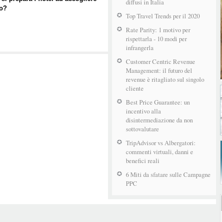
diffusi in Italia
solo
io?
Top Travel Trends per il 2020
Rate Parity: 1 motivo per
rispettarla - 10 modi per
infrangerla
Customer Centric Revenue
Management: il futuro del
revenue è ritagliato sul singolo
cliente
Best Price Guarantee: un
incentivo alla
disintermediazione da non
sottovalutare
TripAdvisor vs Albergatori:
commenti virtuali, danni e
benefici reali
6 Miti da sfatare sulle Campagne
PPC