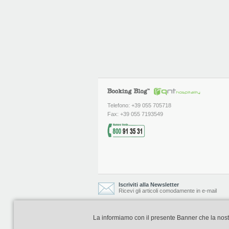
Telefono: +39 055 705718
Fax: +39 055 7193549
Iscriviti alla Newsletter
Ricevi gli articoli comodamente in e-mail
La informiamo con il presente Banner che la nostra 
Booking Blog è realizzato e curato da