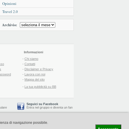
Opinioni
Travel 2.0
Archivio:
Informazioni
-
Chi siamo
sso
-
Contatti
s
-
Disclaimer e Privacy
assword
-
Lavora con noi
-
Mappa del sito
-
La tua pubblicità su BB
Seguici su Facebook
lulare
Entra nel gruppo
e
diventa un fan
rienza di navigazione possibile.
-
Booking Blog
™ -
Il blog del Web Marketing Turistico
C.S.: € 19.000 i.v. - CCIAA: Firenze - REA: FI-522110