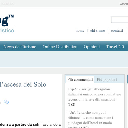
Turistico
home
|
chi siamo
|
contatti
|
News del Turismo
Online Distribution
Opinioni
Travel 2.0
Più commentati
Più popolari
l’ascesa dei Solo
TripAdvisor: gli albergatori
italiani si uniscono per combattere
recensioni false e diffamazioni
su
ti
(182)
Viaggiare
“Un’offerta che non puoi
in
rifiutare”… come aumentare i
autonomia:
guadagni dell’hotel in modo
l’ascesa
denza a partire da soli
, lasciando a
creativo
(182)