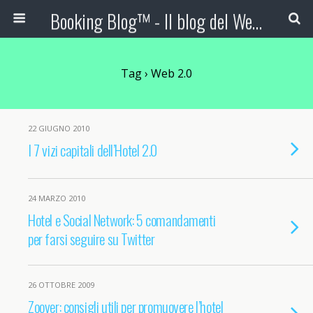
Booking Blog™ - Il blog del Web Marketing Turistico
Tag › Web 2.0
22 GIUGNO 2010
I 7 vizi capitali dell’Hotel 2.0
24 MARZO 2010
Hotel e Social Network: 5 comandamenti
per farsi seguire su Twitter
26 OTTOBRE 2009
Zoover: consigli utili per promuovere l’hotel