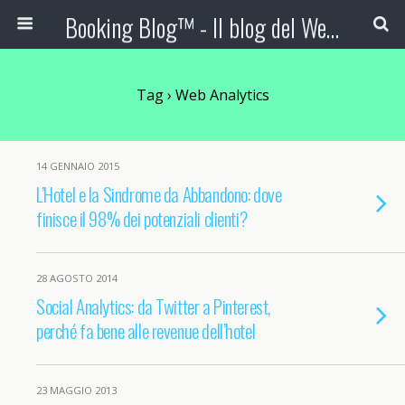
Booking Blog™ - Il blog del Web Marketing Turistico
Tag › Web Analytics
14 GENNAIO 2015
L’Hotel e la Sindrome da Abbandono: dove
finisce il 98% dei potenziali clienti?
28 AGOSTO 2014
Social Analytics: da Twitter a Pinterest,
perché fa bene alle revenue dell’hotel
23 MAGGIO 2013