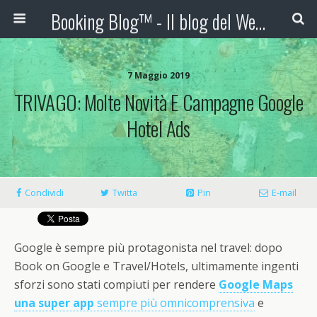
Booking Blog™ - Il blog del Web Marketing Turistico
7 Maggio 2019
TRIVAGO: Molte Novità E Campagne Google
Hotel Ads
Condividi
Twitta
Pin
E-mail
Google è sempre più protagonista nel travel: dopo
Book on Google e Travel/Hotels, ultimamente ingenti
sforzi sono stati compiuti per rendere
Google Maps
una super app
sempre più omnicomprensiva
e