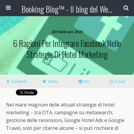
Booking Blog™ - Il blog del Web Marketing Turistico
28 Febbraio 2020
6 Ragioni Per Integrare Facebook Nelle
Strategie Di Hotel Marketing
Condividi
Twitta
Pin
E-mail
Nel mare magnum delle attuali strategie di hotel
marketing – tra OTA, campagne su metasearch,
gestione delle recensioni, Google Hotel Ads e Google
Travel, solo per citarne alcune – si può rischiare di