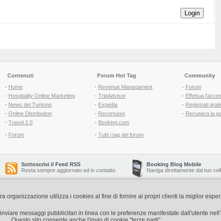
Login
Contenuti
Forum Hot Tag
Community
-
Home
-
Revenue Managament
-
Forum
-
Hospitality Online Marketing
-
TripAdvisor
-
Effettua l'acce
-
News del Turismo
-
Expedia
-
Registrati grati
-
Online Distribution
-
Recensioni
-
Recupera la p
-
Travel 2.0
-
Booking.com
-
Forum
-
Tutti i tag del forum
Sottoscrivi il Feed RSS
Booking Blog Mobile
Resta sempre aggiornato ed in contatto
Naviga direttamente dal tuo cel
organizzazione utilizza i cookies al fine di fornire ai propri clienti la miglior espe
Copyright © 2006-2026 QNT S.r.l. Socio Unico -
www.qnt.it
P.iva: 02333620488 - 
di inviare messaggi pubblicitari in linea con le preferenze manifestate dall'utente nel
Questo sito consente anche l'invio di cookie "terze parti"