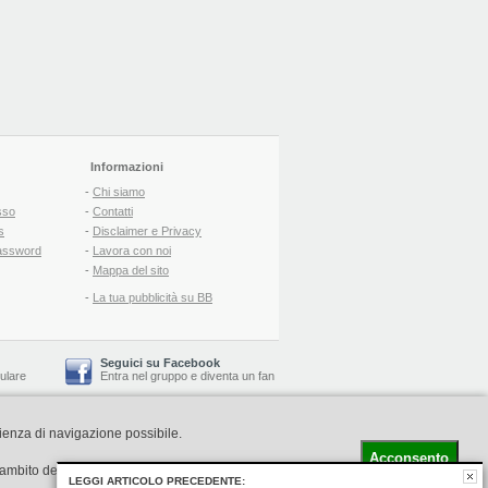
Informazioni
-
Chi siamo
sso
-
Contatti
s
-
Disclaimer e Privacy
assword
-
Lavora con noi
-
Mappa del sito
-
La tua pubblicità su BB
Seguici su Facebook
lulare
Entra nel gruppo
e
diventa un fan
rienza di navigazione possibile.
-
Booking Blog
™ -
Il blog del Web Marketing Turistico
C.S.: € 19.000 i.v. - CCIAA: Firenze - REA: FI-522110
Acconsento
l'ambito della navigazione in rete
LEGGI ARTICOLO PRECEDENTE: