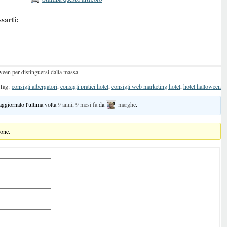
ssarti:
ween per distinguersi dalla massa
Tag:
consigli albergatori
,
consigli pratici hotel
,
consigli web marketing hotel
,
hotel halloween
 aggiornato l'ultima volta
9 anni, 9 mesi fa
da
marghe
.
ione.