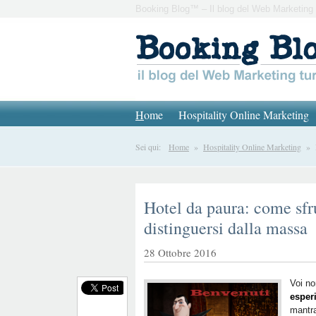
Booking Blog™ – Il blog del Web Marketing 
H
ome
Hospitality Online Marketing
Sei qui:
Home
»
Hospitality Online Marketing
» Ho
Hotel da paura: come sfr
distinguersi dalla massa
28 Ottobre 2016
Voi n
esper
mantra