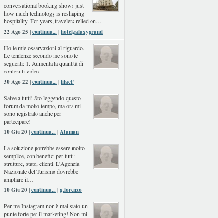
conversational booking shows just
how much technology is reshaping
hospitality. For years, travelers relied on…
22 Ago 25 |
continua...
|
hotelgalaxygrand
Ho le mie osservazioni al riguardo.
Le tendenze secondo me sono le
seguenti: 1. Aumenta la quantità di
contenuti video…
30 Ago 22 |
continua...
|
lilacP
Salve a tutti! Sto leggendo questo
forum da molto tempo, ma ora mi
sono registrato anche per
partecipare!
10 Giu 20 |
continua...
|
Ataman
La soluzione potrebbe essere molto
semplice, con benefici per tutti:
strutture, stato, clienti. L'Agenzia
Nazionale del Turismo dovrebbe
ampliare il…
10 Giu 20 |
continua...
|
g.lorenzo
Per me Instagram non è mai stato un
punte forte per il marketing! Non mi