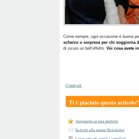
Come sempre, ogni occasione è buona per st
scherzo o sorpresa per chi soggiorna d
di sicuro un bell’effetto.
Voi cosa avete i
Condividi
Ti è piaciuto questo articolo?
Aggiungilo ai tuoi preferiti
Iscriviti alla nostra Newsletter
Leggi articoli simili / correllati