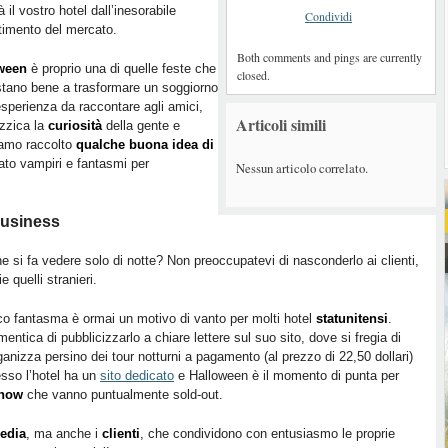
à il vostro hotel dall’inesorabile
Condividi
timento del mercato.
Both comments and pings are currently
ween
è proprio una di quelle feste che
closed.
stano bene a trasformare un soggiorno
esperienza da raccontare agli amici,
Articoli simili
uzzica la
curiosità
della gente e
biamo raccolto
qualche buona idea di
ato vampiri e fantasmi per
Nessun articolo correlato.
 business
he si fa vedere solo di notte? Non preoccupatevi di nasconderlo ai clienti,
 quelli stranieri.
co fantasma è ormai un motivo di vanto per molti hotel
statunitensi
.
entica di pubblicizzarlo a chiare lettere sul suo sito, dove si fregia di
ganizza persino dei tour notturni a pagamento (al prezzo di 22,50 dollari)
esso l’hotel ha un
sito dedicato
e Halloween è il momento di punta per
show
che vanno puntualmente sold-out.
edia
, ma anche i
clienti
, che condividono con entusiasmo le proprie