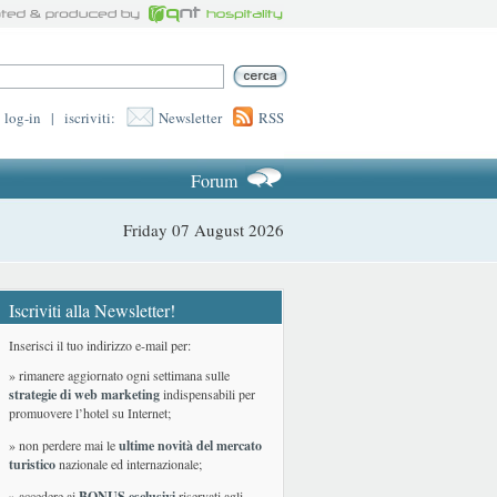
log-in
|
iscriviti:
Newsletter
RSS
Forum
Friday 07 August 2026
Iscriviti alla Newsletter!
Inserisci il tuo indirizzo e-mail per:
» rimanere aggiornato ogni settimana sulle
strategie di web marketing
indispensabili per
promuovere l’hotel su Internet;
» non perdere mai le
ultime novità del mercato
turistico
nazionale ed internazionale
;
» accedere ai
BONUS esclusivi
riservati agli