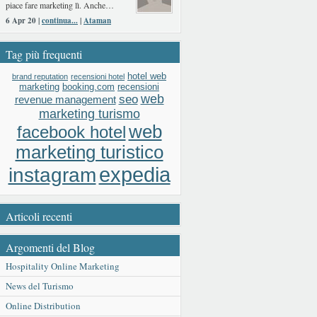
piace fare marketing lì. Anche…
6 Apr 20 |
continua...
|
Ataman
Tag più frequenti
hotel web
brand reputation
recensioni hotel
booking.com
recensioni
marketing
web
seo
revenue management
marketing turismo
web
facebook hotel
marketing turistico
expedia
instagram
Articoli recenti
Argomenti del Blog
Hospitality Online Marketing
News del Turismo
Online Distribution