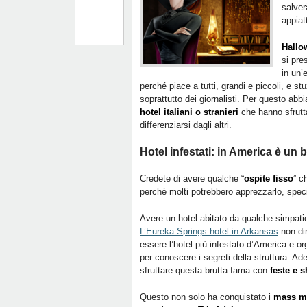
salver
appiat
Hallo
si pre
in un’
perché piace a tutti, grandi e piccoli, e st
soprattutto dei giornalisti. Per questo ab
hotel italiani o stranieri
che hanno sfrutt
differenziarsi dagli altri.
Hotel infestati: in America è un
Credete di avere qualche “
ospite fisso
” c
perché molti potrebbero apprezzarlo, specie
Avere un hotel abitato da qualche simpati
L’Eureka Springs hotel in Arkansas
non dim
essere l’hotel più infestato d’America e or
per conoscere i segreti della struttura. Ad
sfruttare questa brutta fama con
feste e 
Questo non solo ha conquistato i
mass m