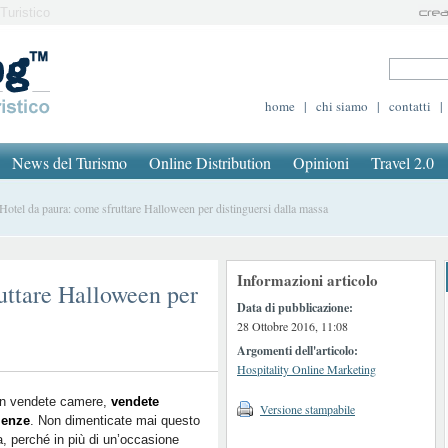
Turistico
home
|
chi siamo
|
contatti
|
News del Turismo
Online Distribution
Opinioni
Travel 2.0
tel da paura: come sfruttare Halloween per distinguersi dalla massa
Informazioni articolo
uttare Halloween per
Data di pubblicazione:
28 Ottobre 2016, 11:08
Argomenti dell'articolo:
Hospitality Online Marketing
on vendete camere,
vendete
Versione stampabile
ienze
. Non dimenticate mai questo
, perché in più di un’occasione