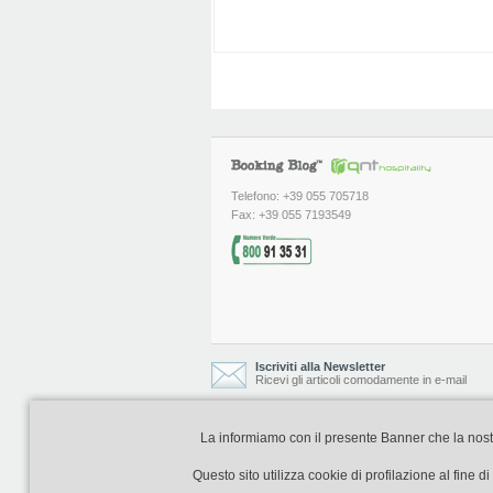
Telefono: +39 055 705718
Fax: +39 055 7193549
Iscriviti alla Newsletter
Ricevi gli articoli comodamente in e-mail
La informiamo con il presente Banner che la nostra 
Booking Blog è realizzato e curato da
Questo sito utilizza cookie di profilazione al fine 