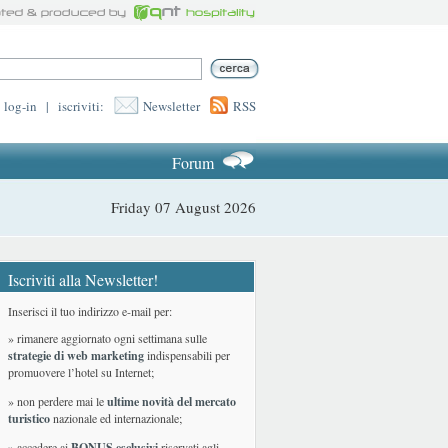
log-in
|
iscriviti:
Newsletter
RSS
Forum
Friday 07 August 2026
Iscriviti alla Newsletter!
Inserisci il tuo indirizzo e-mail per:
» rimanere aggiornato ogni settimana sulle
strategie di web marketing
indispensabili per
promuovere l’hotel su Internet;
» non perdere mai le
ultime novità del mercato
turistico
nazionale ed internazionale
;
» accedere ai
BONUS esclusivi
riservati agli