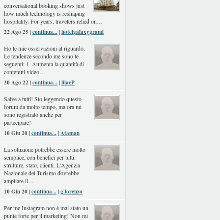
conversational booking shows just
how much technology is reshaping
hospitality. For years, travelers relied on…
22 Ago 25 |
continua...
|
hotelgalaxygrand
Ho le mie osservazioni al riguardo.
Le tendenze secondo me sono le
seguenti: 1. Aumenta la quantità di
contenuti video…
30 Ago 22 |
continua...
|
lilacP
Salve a tutti! Sto leggendo questo
forum da molto tempo, ma ora mi
sono registrato anche per
partecipare!
10 Giu 20 |
continua...
|
Ataman
La soluzione potrebbe essere molto
semplice, con benefici per tutti:
strutture, stato, clienti. L'Agenzia
Nazionale del Turismo dovrebbe
ampliare il…
10 Giu 20 |
continua...
|
g.lorenzo
Per me Instagram non è mai stato un
punte forte per il marketing! Non mi