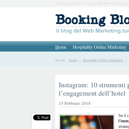
Booking Blog™ – Il blog del Web Marketing 
H
ome
Hospitality Online Marketing
Sei qui:
Home
»
Hospitality Online Marketing
» In
Instagram: 10 strumenti p
l’engagement dell’hotel
15 Febbraio 2018
Se il 
l’imm
strate