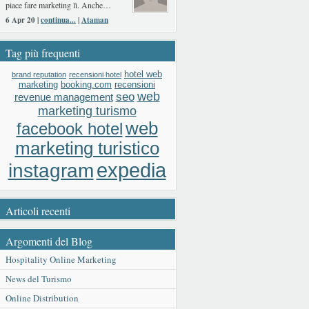
piace fare marketing lì. Anche…
6 Apr 20 |
continua...
|
Ataman
Tag più frequenti
hotel web
brand reputation
recensioni hotel
booking.com
recensioni
marketing
web
seo
revenue management
marketing turismo
web
facebook hotel
marketing turistico
expedia
instagram
Articoli recenti
Argomenti del Blog
Hospitality Online Marketing
News del Turismo
Online Distribution