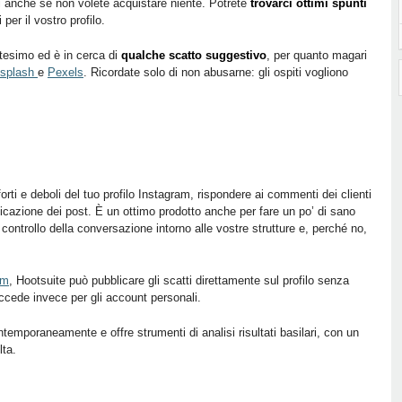
ti anche se non volete acquistare niente. Potrete
trovarci ottimi spunti
per il vostro profilo.
tesimo ed è in cerca di
qualche scatto suggestivo
, per quanto magari
splash
e
Pexels
. Ricordate solo di non abusarne: gli ospiti vogliono
 forti e deboli del tuo profilo Instagram, rispondere ai commenti dei clienti
icazione dei post. È un ottimo prodotto anche per fare un po’ di sano
controllo della conversazione intorno alle vostre strutture e, perché no,
am
, Hootsuite può pubblicare gli scatti direttamente sul profilo senza
ede invece per gli account personali.
ntemporaneamente e offre strumenti di analisi risultati basilari, con un
lta.