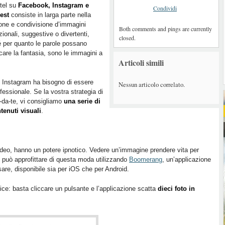
otel su
Facebook, Instagram e
Condividi
est
consiste in larga parte nella
one e condivisione d’immagini
Both comments and pings are currently
ionali, suggestive o divertenti,
closed.
 per quanto le parole possano
care la fantasia, sono le immagini a
Articoli simili
he Instagram ha bisogno di essere
Nessun articolo correlato.
fessionale. Se la vostra strategia di
-da-te, vi consigliamo
una serie di
tenuti visuali
.
video, hanno un potere ipnotico. Vedere un’immagine prendere vita per
el può approfittare di questa moda utilizzando
Boomerang
, un’applicazione
are, disponibile sia per iOS che per Android.
e: basta cliccare un pulsante e l’applicazione scatta
dieci foto in