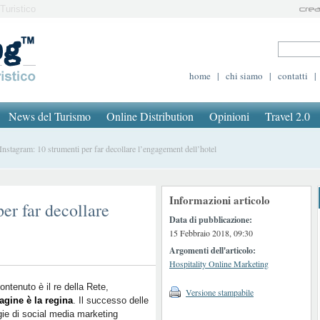
Turistico
home
|
chi siamo
|
contatti
|
News del Turismo
Online Distribution
Opinioni
Travel 2.0
stagram: 10 strumenti per far decollare l’engagement dell’hotel
Informazioni articolo
er far decollare
Data di pubblicazione:
15 Febbraio 2018, 09:30
Argomenti dell'articolo:
Hospitality Online Marketing
contenuto è il re della Rete,
Versione stampabile
agine è la regina
. Il successo delle
gie di social media marketing