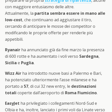
preparare la propria
strategia di ripartenza
, alcune
con maggiore entusiasmo delle altre.
Attualmente, la
partita sembra essere in mano alle
low-cost
, che continuano ad aggiustare il tiro,
cercando di anticipare le mosse dei competitor o
modificando le proprie offerte per renderle più
appetibili.
Ryanair
ha annunciato già da fine marzo la presenza
di 600 rotte e ha aumentato i voli verso
Sardegna
,
Sicilia
e
Puglia
.
Wizz Air
ha introdotto nuove basi a Palermo e Bari,
ha potenziato ulteriormente l’asse milanese e ha
portato a
57
, di cui 32 new entry, le
destinazioni
totali
coperte dall’aeroporto di
Roma Fiumicino
.
EasyJet
ha privilegiato i collegamenti Nord-Sud e
Olbia e ha, inoltre, lanciato i primi voli da Linate verso