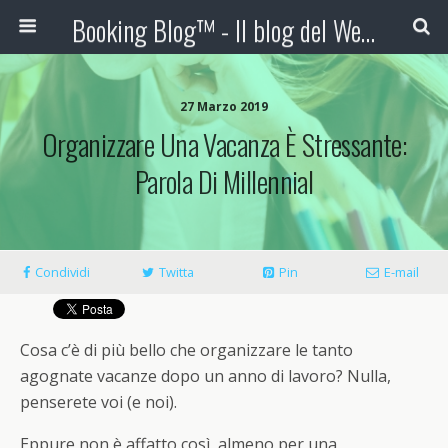
Booking Blog™ - Il blog del Web Marketing Turistico
27 Marzo 2019
Organizzare Una Vacanza È Stressante:
Parola Di Millennial
Condividi
Twitta
Pin
E-mail
Cosa c’è di più bello che organizzare le tanto
agognate vacanze dopo un anno di lavoro? Nulla,
penserete voi (e noi).
Eppure non è affatto così, almeno per una