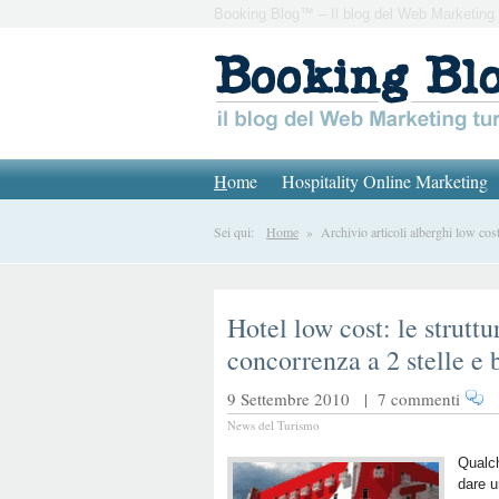
Booking Blog™ – Il blog del Web Marketing 
H
ome
Hospitality Online Marketing
Sei qui:
Home
» Archivio articoli alberghi low cos
Hotel low cost: le strutt
concorrenza a 2 stelle e
9 Settembre 2010 |
7 commenti
News del Turismo
Qualch
dare u