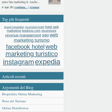
piace fare marketing lì. Anche…
6 Apr 20 |
continua...
|
Ataman
Tag più frequenti
hotel web
brand reputation
recensioni hotel
booking.com
recensioni
marketing
web
seo
revenue management
marketing turismo
web
facebook hotel
marketing turistico
expedia
instagram
Articoli recenti
Argomenti del Blog
Hospitality Online Marketing
News del Turismo
Online Distribution