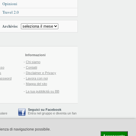
Opinioni
Travel 2.0
Archivio:
Informazioni
-
Chi siamo
sso
-
Contatti
s
-
Disclaimer e Privacy
assword
-
Lavora con noi
-
Mappa del sito
-
La tua pubblicità su BB
Seguici su Facebook
lulare
Entra nel gruppo
e
diventa un fan
rienza di navigazione possibile.
-
Booking Blog
™ -
Il blog del Web Marketing Turistico
C.S.: € 19.000 i.v. - CCIAA: Firenze - REA: FI-522110