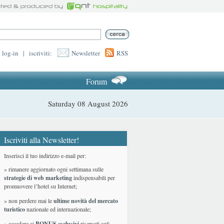
log-in
|
iscriviti:
Newsletter
RSS
Forum
Saturday 08 August 2026
Iscriviti alla Newsletter!
Inserisci il tuo indirizzo e-mail per:
» rimanere aggiornato ogni settimana sulle
strategie di web marketing
indispensabili per
promuovere l’hotel su Internet;
» non perdere mai le
ultime novità del mercato
turistico
nazionale ed internazionale
;
» accedere ai
BONUS esclusivi
riservati agli