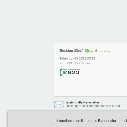
Telefono: +39 055 705718
Fax: +39 055 7193549
Iscriviti alla Newsletter
Ricevi gli articoli comodamente in e-mail
La informiamo con il presente Banner che la nostra 
Booking Blog è realizzato e curato da