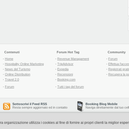
Contenuti
Forum Hot Tag
Community
-
Home
-
Revenue Managament
-
Forum
-
Hospitality Online Marketing
-
TripAdvisor
-
Effettua l'acce
-
News del Turismo
-
Expedia
-
Registrati grati
-
Online Distribution
-
Recensioni
-
Recupera la p
-
Travel 2.0
-
Booking.com
-
Forum
-
Tutti i tag del forum
Sottoscrivi il Feed RSS
Booking Blog Mobile
Resta sempre aggiornato ed in contatto
Naviga direttamente dal tuo cel
organizzazione utilizza i cookies al fine di fornire ai propri clienti la miglior espe
Copyright © 2006-2026 QNT S.r.l. Socio Unico -
www.qnt.it
P.iva: 02333620488 - 