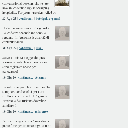
conversational booking shows just
how much technology is reshaping
hospitality. For years, travelers relied on…
22 Ago 25 |
continua...
|
hotelgalaxygrand
Ho le mie osservazioni al riguardo.
Le tendenze secondo me sono le
seguenti: 1. Aumenta la quantità di
contenuti video…
30 Ago 22 |
continua...
|
lilacP
Salve a tutti! Sto leggendo questo
forum da molto tempo, ma ora mi
sono registrato anche per
partecipare!
10 Giu 20 |
continua...
|
Ataman
La soluzione potrebbe essere molto
semplice, con benefici per tutti:
strutture, stato, clienti. L'Agenzia
Nazionale del Turismo dovrebbe
ampliare il…
10 Giu 20 |
continua...
|
g.lorenzo
Per me Instagram non è mai stato un
punte forte per il marketing! Non mi