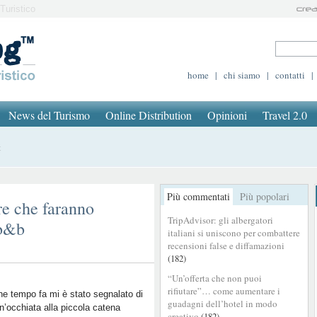
Turistico
home
|
chi siamo
|
contatti
|
News del Turismo
Online Distribution
Opinioni
Travel 2.0
t
Più commentati
Più popolari
ure che faranno
TripAdvisor: gli albergatori
 b&b
italiani si uniscono per combattere
recensioni false e diffamazioni
(182)
“Un’offerta che non puoi
rifiutare”… come aumentare i
e tempo fa mi è stato segnalato di
guadagni dell’hotel in modo
n’occhiata alla piccola catena
creativo
(182)