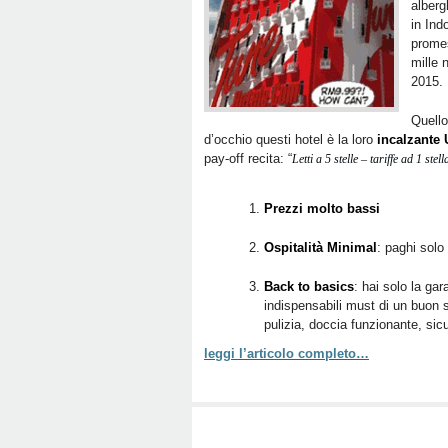
alber
in Ind
promes
mille 
2015.
Quello
d’occhio questi hotel è la loro
incalzante 
pay-off recita: “
Letti a 5 stelle – tariffe ad 1 stell
Prezzi molto bassi
Ospitalità Minimal
: paghi solo
Back to basics
: hai solo la ga
indispensabili must di un buon
pulizia, doccia funzionante, sic
leggi l’articolo completo…