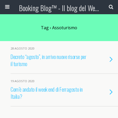
Booking Blog™ - Il blog del Web Marketing Turistico
Tag › Assoturismo
28 AGOSTO 2020
Decreto “agosto”, in arrivo nuove risorse per
il turismo
19 AGOSTO 2020
Com’è andato il week end di Ferragosto in
Italia?