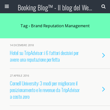
Booking Blog™ - Il blog del Web Marketing Turistico
Tag › Brand Reputation Management
14 DICEMBRE 2018
Hotel su TripAdvisor: i 6 fattori decisivi per
avere una reputazione perfetta
27 APRILE 2016
Cornell University: 3 modi per migliorare il
posizionamento e le revenue da TripAdvisor
a costo zero