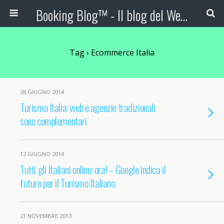
Booking Blog™ - Il blog del Web Marketing Turistico
Tag › Ecommerce Italia
26 GIUGNO 2014
Turismo Italia: web e agenzie tradizionali
sono complementari
12 GIUGNO 2014
Tutti gli Italiani online: ora! – Google indica il
futuro per il Turismo Italiano
21 NOVEMBRE 2013