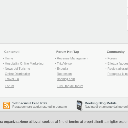
Contenuti
Forum Hot Tag
Community
-
Home
-
Revenue Managament
-
Forum
-
Hospitality Online Marketing
-
TripAdvisor
-
Effettua l'acce
-
News del Turismo
-
Expedia
-
Registrati grati
-
Online Distribution
-
Recensioni
-
Recupera la p
-
Travel 2.0
-
Booking.com
-
Forum
-
Tutti i tag del forum
Sottoscrivi il Feed RSS
Booking Blog Mobile
Resta sempre aggiornato ed in contatto
Naviga direttamente dal tuo cel
organizzazione utilizza i cookies al fine di fornire ai propri clienti la miglior espe
Copyright © 2006-2026 QNT S.r.l. Socio Unico -
www.qnt.it
P.iva: 02333620488 - 