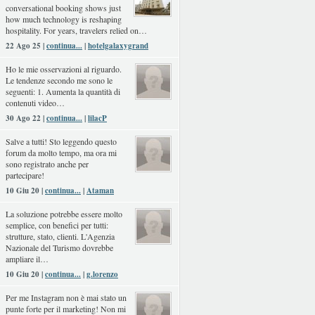
conversational booking shows just
how much technology is reshaping
hospitality. For years, travelers relied on…
22 Ago 25 |
continua...
|
hotelgalaxygrand
Ho le mie osservazioni al riguardo.
Le tendenze secondo me sono le
seguenti: 1. Aumenta la quantità di
contenuti video…
30 Ago 22 |
continua...
|
lilacP
Salve a tutti! Sto leggendo questo
forum da molto tempo, ma ora mi
sono registrato anche per
partecipare!
10 Giu 20 |
continua...
|
Ataman
La soluzione potrebbe essere molto
semplice, con benefici per tutti:
strutture, stato, clienti. L'Agenzia
Nazionale del Turismo dovrebbe
ampliare il…
10 Giu 20 |
continua...
|
g.lorenzo
Per me Instagram non è mai stato un
punte forte per il marketing! Non mi