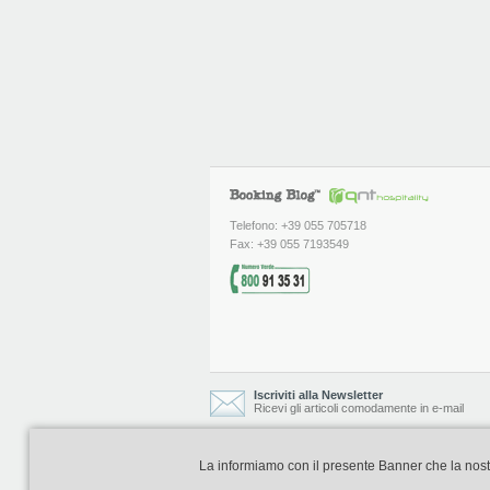
Telefono: +39 055 705718
Fax: +39 055 7193549
Iscriviti alla Newsletter
Ricevi gli articoli comodamente in e-mail
La informiamo con il presente Banner che la nostra 
Booking Blog è realizzato e curato da