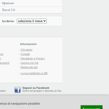
Opinioni
Travel 2.0
Archivio:
Informazioni
-
Chi siamo
sso
-
Contatti
s
-
Disclaimer e Privacy
assword
-
Lavora con noi
-
Mappa del sito
-
La tua pubblicità su BB
Seguici su Facebook
lulare
Entra nel gruppo
e
diventa un fan
rienza di navigazione possibile.
-
Booking Blog
™ -
Il blog del Web Marketing Turistico
C.S.: € 19.000 i.v. - CCIAA: Firenze - REA: FI-522110