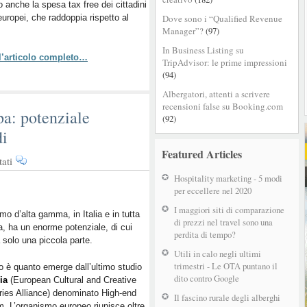
no anche la
spesa
spesa tax free dei cittadini
europei
, che raddoppia rispetto al
Dove sono i “Qualified Revenue
raddoppiata
Manager”?
(97)
rispetto
al
In Business Listing su
 l’articolo completo…
2021
TripAdvisor: le prime impressioni
(94)
Albergatori, attenti a scrivere
recensioni false su Booking.com
pa: potenziale
(92)
di
Featured Articles
su
ati
Turismo
Hospitality marketing - 5 modi
di
per eccellere nel 2020
lusso
I maggiori siti di comparazione
in
ismo d’alta gamma, in Italia e in tutta
di prezzi nel travel sono una
, ha un enorme potenziale, di cui
Europa:
perdita di tempo?
a solo una piccola parte.
potenziale
Utili in calo negli ultimi
inespresso
trimestri - Le OTA puntano il
 è quanto emerge dall’ultimo studio
da
dito contro Google
ia
(European Cultural and Creative
520
ries Alliance) denominato High-end
miliardi
Il fascino rurale degli alberghi
m. L’organismo europeo riunisce oltre