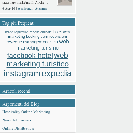
piace fare marketing lì. Anche…
6 Apr 20 |
continua...
|
Ataman
Tag più frequenti
hotel web
brand reputation
recensioni hotel
booking.com
recensioni
marketing
web
seo
revenue management
marketing turismo
web
facebook hotel
marketing turistico
expedia
instagram
Articoli recenti
Argomenti del Blog
Hospitality Online Marketing
News del Turismo
Online Distribution