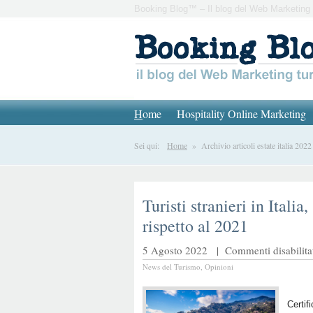
Booking Blog™ – Il blog del Web Marketing 
H
ome
Hospitality Online Marketing
Sei qui:
Home
» Archivio articoli estate italia 2022
Turisti stranieri in Itali
rispetto al 2021
5 Agosto 2022 |
Commenti disabilita
News del Turismo
,
Opinioni
Certif