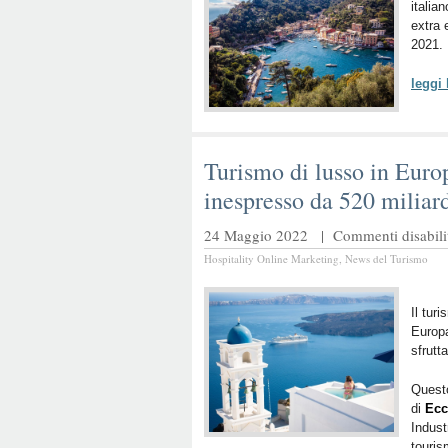
italia
extra 
2021.
leggi
Turismo di lusso in Euro
inespresso da 520 miliar
24 Maggio 2022 |
Commenti disabilit
Hospitality Online Marketing
,
News del Turismo
Il tur
Europa
sfrutt
Questo
di
Ecc
Indust
touris