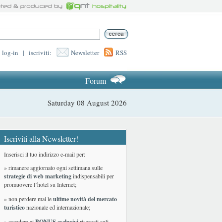
log-in
|
iscriviti:
Newsletter
RSS
Forum
Saturday 08 August 2026
Iscriviti alla Newsletter!
Inserisci il tuo indirizzo e-mail per:
» rimanere aggiornato ogni settimana sulle
strategie di web marketing
indispensabili per
promuovere l’hotel su Internet;
» non perdere mai le
ultime novità del mercato
turistico
nazionale ed internazionale
;
» accedere ai
BONUS esclusivi
riservati agli