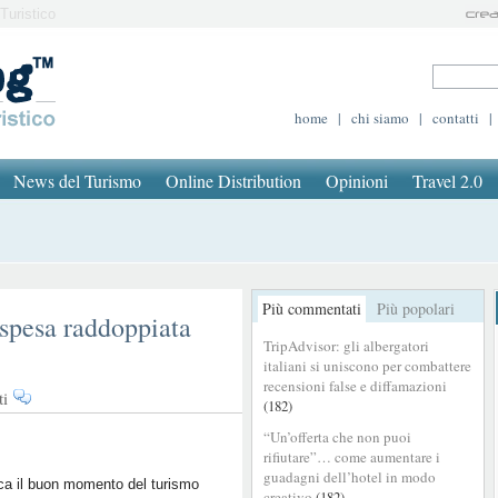
Turistico
home
|
chi siamo
|
contatti
|
News del Turismo
Online Distribution
Opinioni
Travel 2.0
Più commentati
Più popolari
a, spesa raddoppiata
TripAdvisor: gli albergatori
italiani si uniscono per combattere
recensioni false e diffamazioni
su
ti
(182)
Turisti
“Un’offerta che non puoi
stranieri
rifiutare”… come aumentare i
in
guadagni dell’hotel in modo
Italia,
ica il buon momento del turismo
creativo
(182)