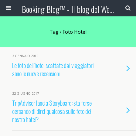
Booking Blog™ - Il blog del Web Marketing Turistico
Tag › Foto Hotel
3 GENNAIO 2019
Le foto dell’hotel scattate dai viaggiatori
sono le nuove recensioni
22 GIUGNO 2017
TripAdvisor lancia Storyboard: sta forse
cercando di dirci qualcosa sulle foto del
nostro hotel?