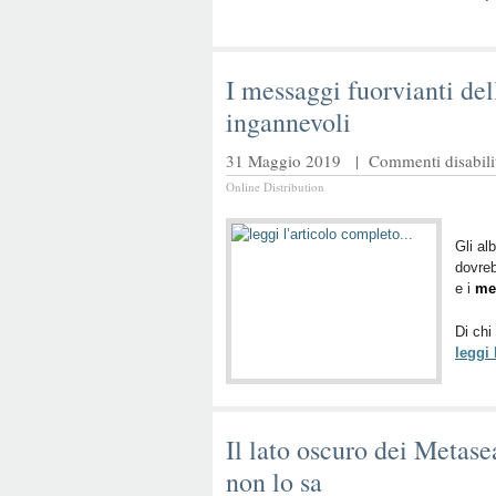
I messaggi fuorvianti del
ingannevoli
31 Maggio 2019 |
Commenti disabilit
Online Distribution
Gli al
dovreb
e i
me
Di chi
leggi
Il lato oscuro dei Metase
non lo sa