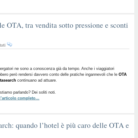
il
dito
contro
Google
le OTA, tra vendita sotto pressione e sconti
su
ati
I
messaggi
fuorvianti
delle
bergatori ne sono a conoscenza già da tempo. Anche i viaggiatori
bero però rendersi davvero conto delle pratiche ingannevoli che le
OTA,
OTA
tasearch
continuano ad attuare.
tra
vendita
 stiamo parlando? Dei soliti noti.
sotto
 l’articolo completo…
pressione
e
sconti
ingannevoli
arch: quando l’hotel è più caro delle OTA e