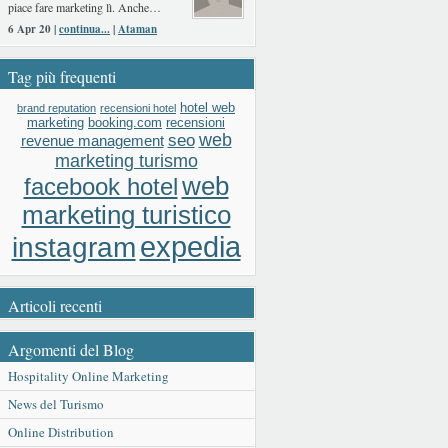
piace fare marketing lì. Anche…
6 Apr 20 |
continua...
|
Ataman
Tag più frequenti
hotel web
brand reputation
recensioni hotel
booking.com
recensioni
marketing
web
seo
revenue management
marketing turismo
web
facebook hotel
marketing turistico
expedia
instagram
Articoli recenti
Argomenti del Blog
Hospitality Online Marketing
News del Turismo
Online Distribution