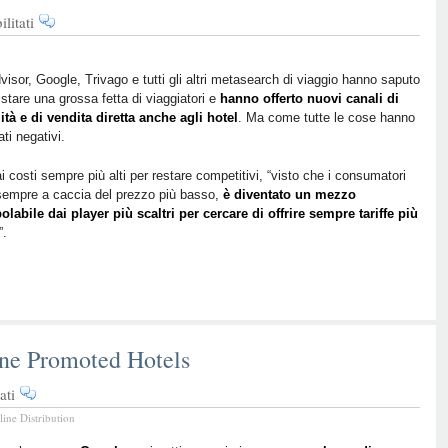
su
litati
Il
lato
oscuro
visor, Google, Trivago e tutti gli altri metasearch di viaggio hanno saputo
stare una grossa fetta di viaggiatori e
dei
hanno offerto nuovi canali di
lità e di vendita diretta anche agli hotel
. Ma come tutte le cose hanno
Metasearch:
lati negativi.
quando
l’hotel
ai costi sempre più alti per restare competitivi, “visto che i consumatori
è
sempre a caccia del prezzo più basso,
è diventato un mezzo
più
labile dai player più scaltri per cercare di offrire sempre tariffe più
caro
”.
delle
OTA
e
non
lo
sa
ne Promoted Hotels
su
ati
Google
line Distribution
lancia