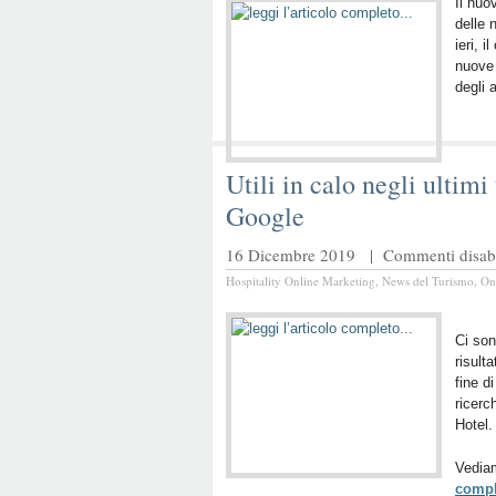
Il nuo
delle 
ieri, 
nuove 
degli 
Utili in calo negli ultim
Google
16 Dicembre 2019 |
Commenti disabil
Hospitality Online Marketing
,
News del Turismo
,
On
Ci son
risulta
fine d
ricerc
Hotel.
Vediam
comp