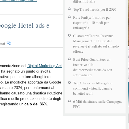
ricerca
diffusi in Italia
degli
Top Travel Trends per il 2020
Hotel
Rate Parity: 1 motivo per
rispettarla - 10 modi per
oogle Hotel ads e
infrangerla
Customer Centric Revenue
Management: il futuro del
su
ati
revenue è ritagliato sul singolo
L’impatto
cliente
del
Best Price Guarantee: un
DMA
incentivo alla
tra
lementazione del
Digital Marketing Act
disintermediazione da non
ha segnato un punto di svolta
Google
sottovalutare
icativo per il settore alberghiero
Hotel
o. Le modifiche apportate da Google
TripAdvisor vs Albergatori:
ads
a marzo 2024, per conformarsi al
commenti virtuali, danni e
e
benefici reali
hanno causato una drastica riduzione
Booking.com
ffico e delle prenotazioni dirette degli
6 Miti da sfatare sulle Campagne
 registrando un
calo del 36%.
PPC