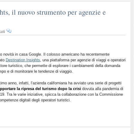
hts, il nuovo strumento per agenzie e
su
ati
Google
Destination
Insights,
il
o novità in casa Google. Il colosso americano ha recentemente
iato
nuovo
Destination Insights
, una piattaforma per agenzie di viaggi e operatori
ttore turistico, che permette di esplorare i cambiamenti della domanda
strumento
mpo e di monitorare le tendenze di viaggio.
per
agenzie
ltimo anno, infatti, l’azienda californiana ha avviato una serie di progetti
e
pportare la ripresa del turismo dopo la crisi
dovuta alla pandemia di
operatori
19. Tra le varie iniziative, spicca la collaborazione con la Commissione
turistici
petenze digitali degli operatori turistici.