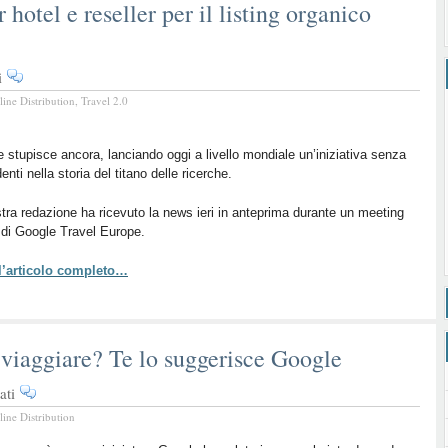
 hotel e reseller per il listing organico
su
i
Google
line Distribution
,
Travel 2.0
abbatte
i
costi
 stupisce ancora, lanciando oggi a livello mondiale un’iniziativa senza
enti nella storia del titano delle ricerche.
per
hotel
tra redazione ha ricevuto la news ieri in anteprima durante un meeting
e
 di Google Travel Europe.
reseller
per
 l’articolo completo…
il
listing
organico
delle
viaggiare? Te lo suggerisce Google
tariffe
su
ati
Il
line Distribution
momento