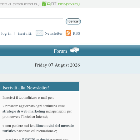
log-in
|
iscriviti:
Newsletter
RSS
Forum
Friday 07 August 2026
Iscriviti alla Newsletter!
Inserisci il tuo indirizzo e-mail per:
» rimanere aggiornato ogni settimana sulle
strategie di web marketing
indispensabili per
promuovere l’hotel su Internet;
» non perdere mai le
ultime novità del mercato
turistico
nazionale ed internazionale
;
» accedere ai
BONUS esclusivi
riservati agli