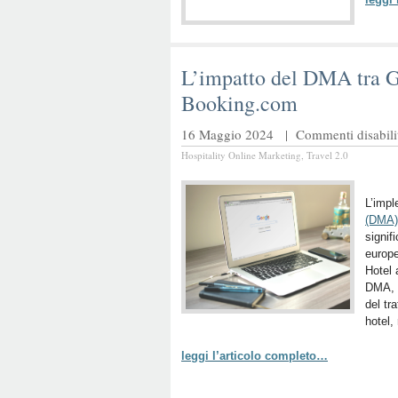
L’impatto del DMA tra G
Booking.com
16 Maggio 2024 |
Commenti disabilit
Hospitality Online Marketing
,
Travel 2.0
L’imp
(DMA)
signif
europe
Hotel 
DMA, 
del tra
hotel,
leggi l’articolo completo…