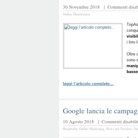
30 Novembre 2018 |
Commenti disabi
Online Distribution
TripAd
conqui
visibi
i loro 
Oltre 
sono 
manipo
basse
leggi l’articolo completo…
Google lancia le campag
10 Agosto 2018 |
Commenti disabilit
Hospitality Online Marketing
,
News del Turismo
,
On