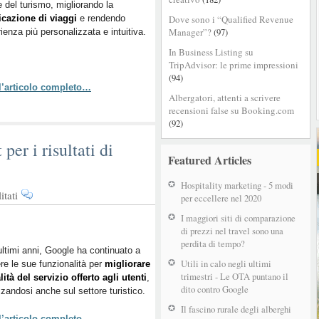
e del turismo, migliorando la
Google
icazione di viaggi
e rendendo
Dove sono i “Qualified Revenue
per
Manager”?
(97)
rienza più personalizzata e intuitiva.
la
pianificazione
In Business Listing su
dei
TripAdvisor: le prime impressioni
viaggi
(94)
 l’articolo completo…
Albergatori, attenti a scrivere
recensioni false su Booking.com
(92)
per i risultati di
Featured Articles
Hospitality marketing - 5 modi
su
tati
per eccellere nel 2020
Google
I maggiori siti di comparazione
testa
di prezzi nel travel sono una
nuovi
perdita di tempo?
layout
ultimi anni, Google ha continuato a
Utili in calo negli ultimi
re le sue funzionalità per
per
migliorare
trimestri - Le OTA puntano il
lità del servizio offerto agli utenti
,
i
dito contro Google
zzandosi anche sul settore turistico.
risultati
di
Il fascino rurale degli alberghi
 l’articolo completo…