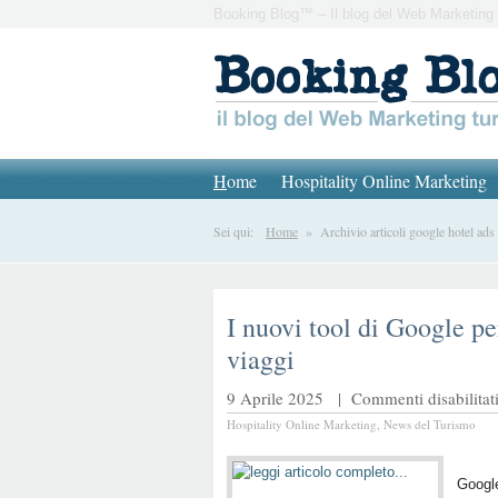
Booking Blog™ – Il blog del Web Marketing 
H
ome
Hospitality Online Marketing
Sei qui:
Home
» Archivio articoli google hotel ads
I nuovi tool di Google pe
viaggi
9 Aprile 2025 |
Commenti disabilitat
Hospitality Online Marketing
,
News del Turismo
Google