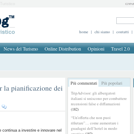
Turistico
home
|
chi siamo
|
contatti
|
News del Turismo
Online Distribution
Opinioni
Travel 2.0
Più commentati
Più popolari
r la pianificazione dei
TripAdvisor: gli albergatori
italiani si uniscono per combattere
recensioni false e diffamazioni
su
i
(182)
I
“Un’offerta che non puoi
nuovi
rifiutare”… come aumentare i
tool
guadagni dell’hotel in modo
di
 continua a investire e innovare nel
creativo
(182)