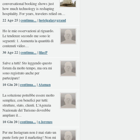
conversational booking shows just
how much technology is reshaping
hospitality. For years, travelers relied on…
22 Ago 25 |
continua...
|
hotelgalaxygrand
Ho le mie osservazioni al riguardo.
Le tendenze secondo me sono le
seguenti: 1. Aumenta la quantità di
contenuti video…
30 Ago 22 |
continua...
|
lilacP
Salve a tutti! Sto leggendo questo
forum da molto tempo, ma ora mi
sono registrato anche per
partecipare!
10 Giu 20 |
continua...
|
Ataman
La soluzione potrebbe essere molto
semplice, con benefici per tutti:
strutture, stato, clienti. L'Agenzia
Nazionale del Turismo dovrebbe
ampliare il…
10 Giu 20 |
continua...
|
g.lorenzo
Per me Instagram non è mai stato un
punte forte per il marketing! Non mi