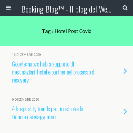
Booking Blog™ - Il blog del Web Marketing Turistico
Tag › Hotel Post Covid
16 DICEMBRE 2020
Google: nuovo hub a supporto di
destinazioni, hotel e partner nel processo di
recovery
9 DICEMBRE 2020
4 hospitality trends per ricostruire la
fiducia dei viaggiatori