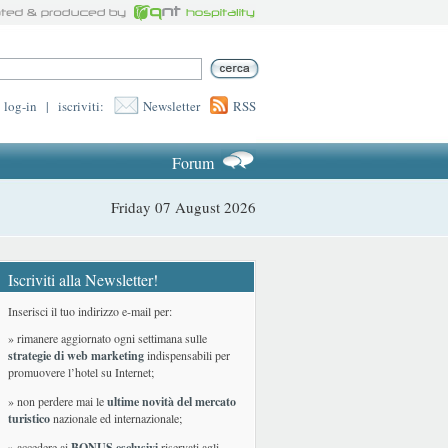
log-in
|
iscriviti:
Newsletter
RSS
Forum
Friday 07 August 2026
Iscriviti alla Newsletter!
Inserisci il tuo indirizzo e-mail per:
» rimanere aggiornato ogni settimana sulle
strategie di web marketing
indispensabili per
promuovere l’hotel su Internet;
» non perdere mai le
ultime novità del mercato
turistico
nazionale ed internazionale
;
» accedere ai
BONUS esclusivi
riservati agli