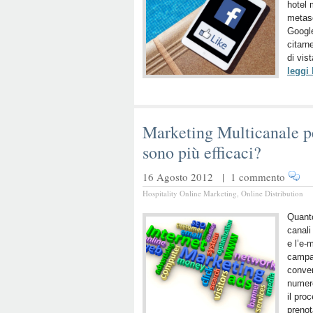
hotel
metase
Google
citarn
di vis
leggi
Marketing Multicanale per
sono più efficaci?
16 Agosto 2012 |
1 commento
Hospitality Online Marketing
,
Online Distribution
Quanto
canali
e l’e-
campa
conver
numero
il pro
prenot