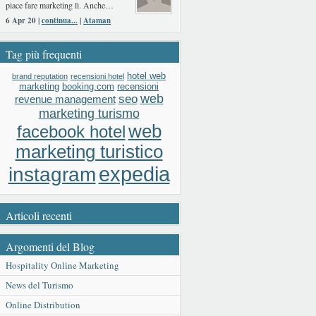
piace fare marketing lì. Anche…
6 Apr 20 |
continua...
|
Ataman
Tag più frequenti
hotel web
brand reputation
recensioni hotel
booking.com
recensioni
marketing
web
seo
revenue management
marketing turismo
web
facebook hotel
marketing turistico
expedia
instagram
Articoli recenti
Argomenti del Blog
Hospitality Online Marketing
News del Turismo
Online Distribution