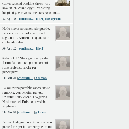
conversational booking shows just
how much technology is reshaping
hospitality. For years, travelers relied on…
22 Ago 25 |
continua...
|
hotelgalaxygrand
Ho le mie osservazioni al riguardo.
Le tendenze secondo me sono le
seguenti: 1. Aumenta la quantità di
contenuti video…
30 Ago 22 |
continua...
|
lilacP
Salve a tutti! Sto leggendo questo
forum da molto tempo, ma ora mi
sono registrato anche per
partecipare!
10 Giu 20 |
continua...
|
Ataman
La soluzione potrebbe essere molto
semplice, con benefici per tutti:
strutture, stato, clienti. L'Agenzia
Nazionale del Turismo dovrebbe
ampliare il…
10 Giu 20 |
continua...
|
g.lorenzo
Per me Instagram non è mai stato un
punte forte per il marketing! Non mi