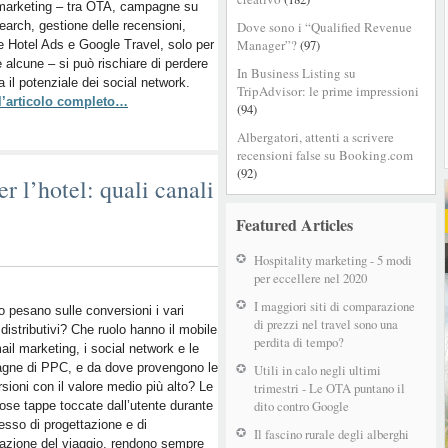
 marketing – tra OTA, campagne su
Facebook
arch, gestione delle recensioni,
Dove sono i “Qualified Revenue
nelle
Manager”?
(97)
 Hotel Ads e Google Travel, solo per
strategie
e alcune – si può rischiare di perdere
di
In Business Listing su
ta il potenziale dei social network.
hotel
TripAdvisor: le prime impressioni
 l’articolo completo…
marketing
(94)
Albergatori, attenti a scrivere
recensioni false su Booking.com
(92)
 l’hotel: quali canali
Featured Articles
Hospitality marketing - 5 modi
per eccellere nel 2020
I maggiori siti di comparazione
 pesano sulle conversioni i vari
di prezzi nel travel sono una
 distributivi? Che ruolo hanno il mobile
perdita di tempo?
mail marketing, i social network e le
gne di PPC, e da dove provengono le
Utili in calo negli ultimi
sioni con il valore medio più alto? Le
trimestri - Le OTA puntano il
dito contro Google
se tappe toccate dall’utente durante
cesso di progettazione e di
Il fascino rurale degli alberghi
azione del viaggio, rendono sempre