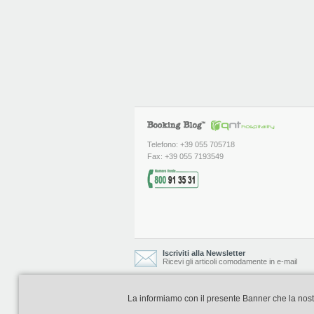
Telefono: +39 055 705718
Fax: +39 055 7193549
Iscriviti alla Newsletter
Ricevi gli articoli comodamente in e-mail
La informiamo con il presente Banner che la nostra 
Booking Blog è realizzato e curato da