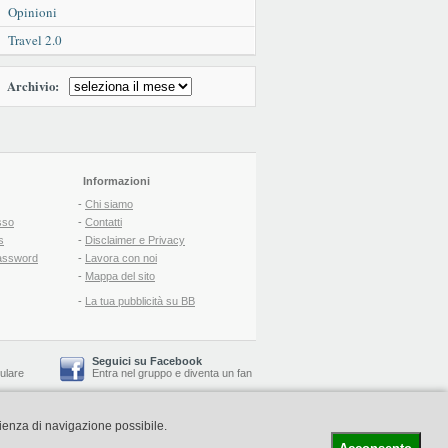
Opinioni
Travel 2.0
Archivio:
Informazioni
-
Chi siamo
sso
-
Contatti
s
-
Disclaimer e Privacy
assword
-
Lavora con noi
-
Mappa del sito
-
La tua pubblicità su BB
Seguici su Facebook
lulare
Entra nel gruppo
e
diventa un fan
rienza di navigazione possibile.
-
Booking Blog
™ -
Il blog del Web Marketing Turistico
C.S.: € 19.000 i.v. - CCIAA: Firenze - REA: FI-522110