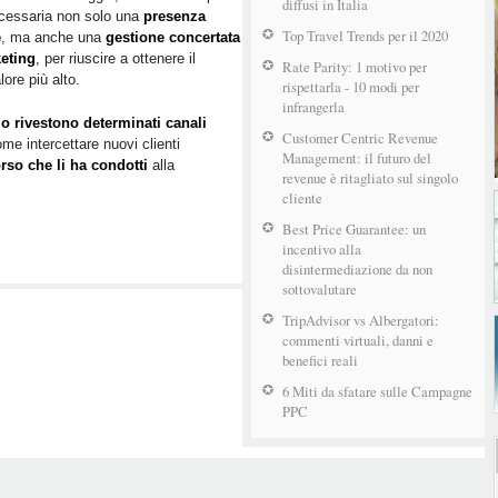
diffusi in Italia
cessaria non solo una
presenza
Top Travel Trends per il 2020
e
, ma anche una
gestione concertata
keting
, per riuscire a ottenere il
Rate Parity: 1 motivo per
ore più alto.
rispettarla - 10 modi per
infrangerla
o rivestono determinati canali
Customer Centric Revenue
me intercettare nuovi clienti
Management: il futuro del
rso che li ha condotti
alla
revenue è ritagliato sul singolo
cliente
Best Price Guarantee: un
incentivo alla
disintermediazione da non
sottovalutare
TripAdvisor vs Albergatori:
commenti virtuali, danni e
benefici reali
6 Miti da sfatare sulle Campagne
PPC