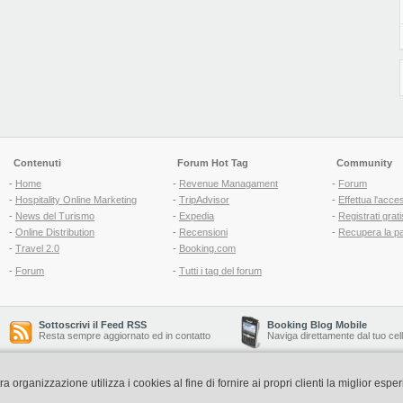
Contenuti
Forum Hot Tag
Community
-
Home
-
Revenue Managament
-
Forum
-
Hospitality Online Marketing
-
TripAdvisor
-
Effettua l'acce
-
News del Turismo
-
Expedia
-
Registrati grati
-
Online Distribution
-
Recensioni
-
Recupera la p
-
Travel 2.0
-
Booking.com
-
Forum
-
Tutti i tag del forum
Sottoscrivi il Feed RSS
Booking Blog Mobile
Resta sempre aggiornato ed in contatto
Naviga direttamente dal tuo cel
organizzazione utilizza i cookies al fine di fornire ai propri clienti la miglior espe
Copyright © 2006-2026 QNT S.r.l. Socio Unico -
www.qnt.it
P.iva: 02333620488 - 