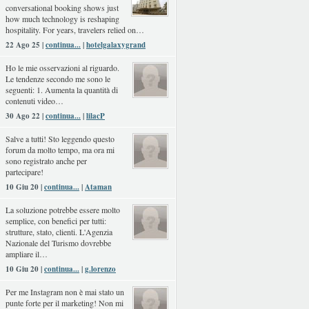
conversational booking shows just
how much technology is reshaping
hospitality. For years, travelers relied on…
22 Ago 25 |
continua...
|
hotelgalaxygrand
Ho le mie osservazioni al riguardo.
Le tendenze secondo me sono le
seguenti: 1. Aumenta la quantità di
contenuti video…
30 Ago 22 |
continua...
|
lilacP
Salve a tutti! Sto leggendo questo
forum da molto tempo, ma ora mi
sono registrato anche per
partecipare!
10 Giu 20 |
continua...
|
Ataman
La soluzione potrebbe essere molto
semplice, con benefici per tutti:
strutture, stato, clienti. L'Agenzia
Nazionale del Turismo dovrebbe
ampliare il…
10 Giu 20 |
continua...
|
g.lorenzo
Per me Instagram non è mai stato un
punte forte per il marketing! Non mi