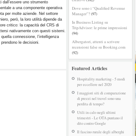
i dall’essere uno strumento
mentale a una componente operativa
Dove sono i “Qualified Revenue
Manager”?
(97)
ta per molte aziende. Nel settore
hiero, però, la loro utilità dipende da
In Business Listing su
tore critico: la capacità del CRS di
TripAdvisor: le prime impressioni
tersi nativamente con questi sistemi.
(94)
quella connessione, l’intelligenza
Albergatori, attenti a scrivere
i prendono le decisioni.
recensioni false su Booking.com
(92)
Featured Articles
Hospitality marketing - 5 modi
per eccellere nel 2020
I maggiori siti di comparazione
di prezzi nel travel sono una
perdita di tempo?
Utili in calo negli ultimi
trimestri - Le OTA puntano il
dito contro Google
Il fascino rurale degli alberghi