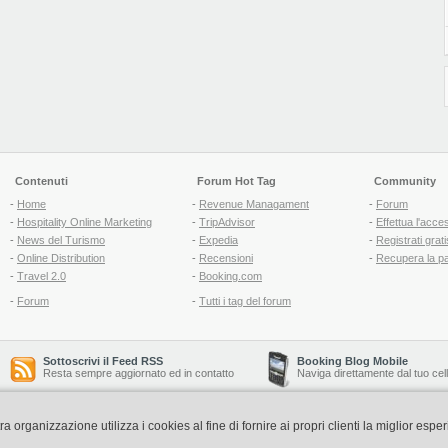
Contenuti
Forum Hot Tag
Community
-
Home
-
Revenue Managament
-
Forum
-
Hospitality Online Marketing
-
TripAdvisor
-
Effettua l'acce
-
News del Turismo
-
Expedia
-
Registrati grati
-
Online Distribution
-
Recensioni
-
Recupera la p
-
Travel 2.0
-
Booking.com
-
Forum
-
Tutti i tag del forum
Sottoscrivi il Feed RSS
Booking Blog Mobile
Resta sempre aggiornato ed in contatto
Naviga direttamente dal tuo cel
organizzazione utilizza i cookies al fine di fornire ai propri clienti la miglior espe
Copyright © 2006-2026 QNT S.r.l. Socio Unico -
www.qnt.it
P.iva: 02333620488 - 