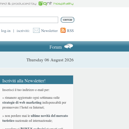
log-in
|
iscriviti:
Newsletter
RSS
Forum
Thursday 06 August 2026
Iscriviti alla Newsletter!
Inserisci il tuo indirizzo e-mail per:
» rimanere aggiornato ogni settimana sulle
strategie di web marketing
indispensabili per
promuovere l’hotel su Internet;
» non perdere mai le
ultime novità del mercato
turistico
nazionale ed internazionale
;
» accedere ai
BONUS esclusivi
riservati agli