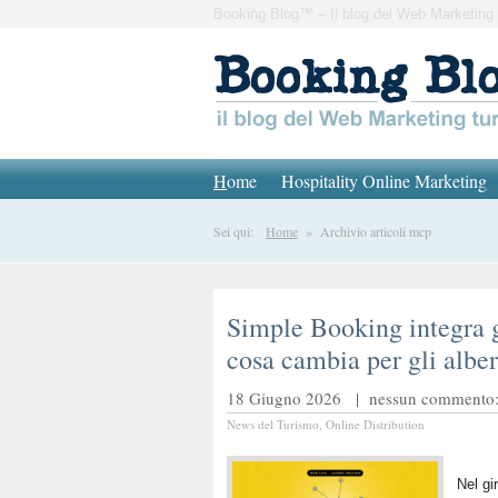
Booking Blog™ – Il blog del Web Marketing 
H
ome
Hospitality Online Marketing
Sei qui:
Home
» Archivio articoli mcp
Simple Booking integra g
cosa cambia per gli alber
18 Giugno 2026 |
nessun commento: 
News del Turismo
,
Online Distribution
Nel gi