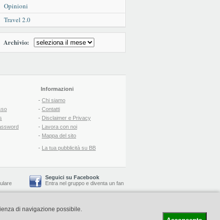
Opinioni
Travel 2.0
Archivio:
Informazioni
-
Chi siamo
sso
-
Contatti
s
-
Disclaimer e Privacy
assword
-
Lavora con noi
-
Mappa del sito
-
La tua pubblicità su BB
Seguici su Facebook
lulare
Entra nel gruppo
e
diventa un fan
rienza di navigazione possibile.
-
Booking Blog
™ -
Il blog del Web Marketing Turistico
C.S.: € 19.000 i.v. - CCIAA: Firenze - REA: FI-522110