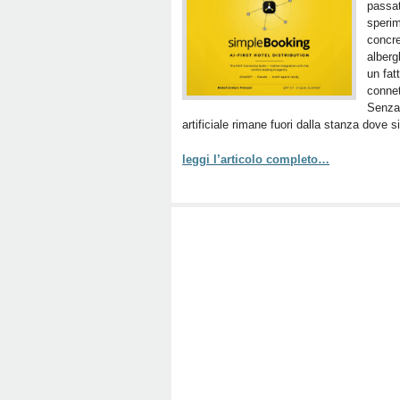
passat
speri
concre
alberg
un fat
connet
Senza 
artificiale rimane fuori dalla stanza dove s
leggi l’articolo completo…