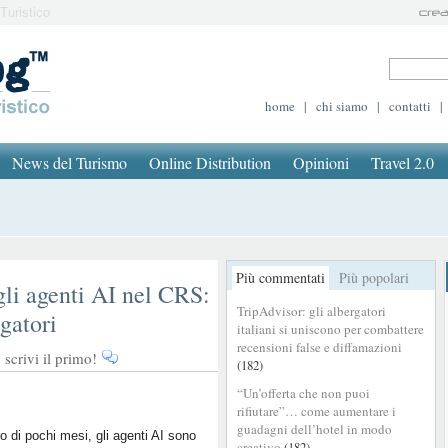
Turistico
home
|
chi siamo
|
contatti
|
News del Turismo
Online Distribution
Opinioni
Travel 2.0
Più commentati
Più popolari
li agenti AI nel CRS:
TripAdvisor: gli albergatori
gatori
italiani si uniscono per combattere
recensioni false e diffamazioni
scrivi il primo!
(182)
“Un’offerta che non puoi
rifiutare”… come aumentare i
guadagni dell’hotel in modo
ro di pochi mesi, gli agenti AI sono
creativo
(182)