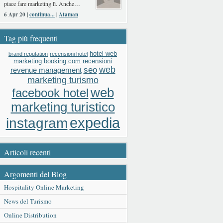
piace fare marketing lì. Anche…
6 Apr 20 |
continua...
|
Ataman
Tag più frequenti
hotel web
brand reputation
recensioni hotel
booking.com
recensioni
marketing
web
seo
revenue management
marketing turismo
web
facebook hotel
marketing turistico
expedia
instagram
Articoli recenti
Argomenti del Blog
Hospitality Online Marketing
News del Turismo
Online Distribution