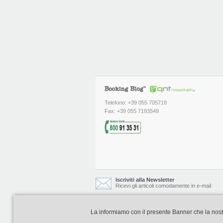
Telefono: +39 055 705718
Fax: +39 055 7193549
Iscriviti alla Newsletter
Ricevi gli articoli comodamente in e-mail
La informiamo con il presente Banner che la nostra 
Booking Blog è realizzato e curato da