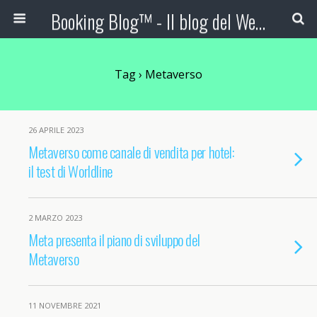
Booking Blog™ - Il blog del Web Marketing Turistico
Tag › Metaverso
26 APRILE 2023
Metaverso come canale di vendita per hotel:
il test di Worldline
2 MARZO 2023
Meta presenta il piano di sviluppo del
Metaverso
11 NOVEMBRE 2021