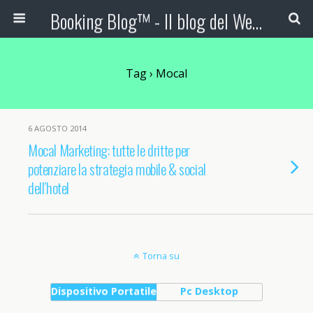
Booking Blog™ - Il blog del Web Marketing Turistico
Tag › Mocal
6 AGOSTO 2014
Mocal Marketing: tutte le dritte per
potenziare la strategia mobile & social
dell’hotel
Torna su
Dispositivo Portatile
Pc Desktop