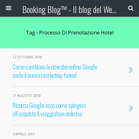
Booking Blog™ - Il blog del Web Marketing Turistico
Tag › Processo Di Prenotazione Hotel
12 OTTOBRE 2018
Come cambiano le ricerche online: Google
svela il nuovo marketing funnel
17 AGOSTO 2018
Ricerca Google: ecco come spingere
all’acquisto il viaggiatore indeciso
3 APRILE 2017