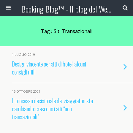
Booking Blog™ - Il blog del Web Marketing Turistico
Tag › Siti Transazionali
1 LUGLIO 2019
Design vincente per siti di hotel: alcuni
consigli utili
15 OTTOBRE 2009
Il processo decisionale dei viaggiatori sta
cambiando: crescono i siti “non
transazionali”