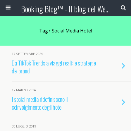
Booking Blog™ - Il blog del Web Marketing Turistico
Tag › Social Media Hotel
17 SETTEMBRE 2024
Da TikTok Trends a viaggi reali: le strategie
dei brand
12 MARZO 2024
I social media ridefiniscono il
coinvolgimento degli hotel
30 LUGLIO 2019