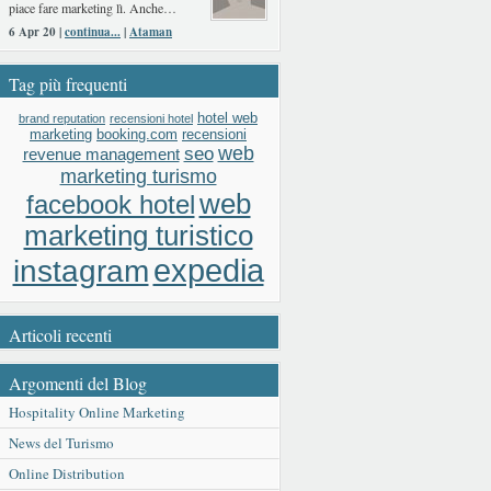
piace fare marketing lì. Anche…
6 Apr 20 |
continua...
|
Ataman
Tag più frequenti
hotel web
brand reputation
recensioni hotel
booking.com
recensioni
marketing
web
seo
revenue management
marketing turismo
web
facebook hotel
marketing turistico
expedia
instagram
Articoli recenti
Argomenti del Blog
Hospitality Online Marketing
News del Turismo
Online Distribution