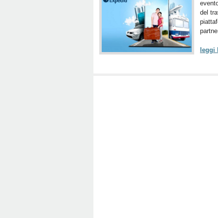
evento
del tr
piatta
partne
leggi