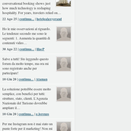
conversational booking shows just
how much technology is reshaping
hospitality. For years, travelers relied on…
22 Ago 25 |
continua...
|
hotelgalaxygrand
Ho le mie osservazioni al riguardo.
Le tendenze secondo me sono le
seguenti: 1. Aumenta la quantità di
contenuti video…
30 Ago 22 |
continua...
|
lilacP
Salve a tutti! Sto leggendo questo
forum da molto tempo, ma ora mi
sono registrato anche per
partecipare!
10 Giu 20 |
continua...
|
Ataman
La soluzione potrebbe essere molto
semplice, con benefici per tutti:
strutture, stato, clienti. L'Agenzia
Nazionale del Turismo dovrebbe
ampliare il…
10 Giu 20 |
continua...
|
g.lorenzo
Per me Instagram non è mai stato un
punte forte per il marketing! Non mi