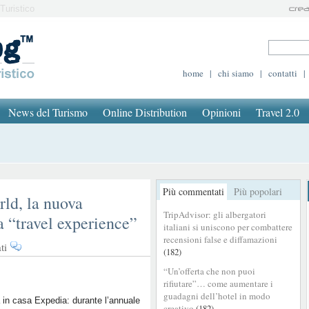
Turistico
home
|
chi siamo
|
contatti
|
News del Turismo
Online Distribution
Opinioni
Travel 2.0
Più commentati
Più popolari
ld, la nuova
TripAdvisor: gli albergatori
a “travel experience”
italiani si uniscono per combattere
recensioni false e diffamazioni
su
ti
(182)
Expedia
“Un’offerta che non puoi
Group
rifiutare”… come aumentare i
Open
guadagni dell’hotel in modo
World,
 in casa Expedia: durante l’annuale
creativo
(182)