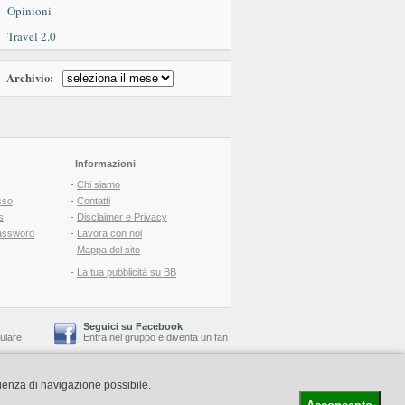
Opinioni
Travel 2.0
Archivio:
Informazioni
-
Chi siamo
sso
-
Contatti
s
-
Disclaimer e Privacy
assword
-
Lavora con noi
-
Mappa del sito
-
La tua pubblicità su BB
Seguici su Facebook
lulare
Entra nel gruppo
e
diventa un fan
rienza di navigazione possibile.
-
Booking Blog
™ -
Il blog del Web Marketing Turistico
C.S.: € 19.000 i.v. - CCIAA: Firenze - REA: FI-522110