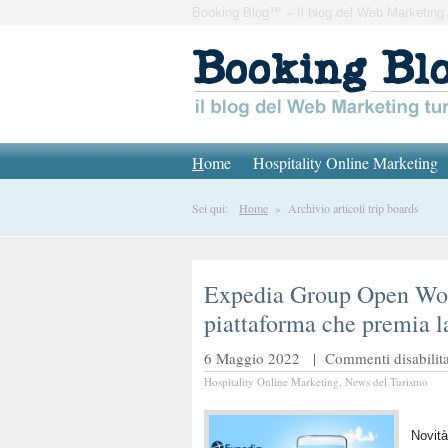
Booking Blog™ – Il blog del Web Marketing 
H
ome
Hospitality Online Marketing
Sei qui:
Home
» Archivio articoli trip boards
Expedia Group Open Wor
piattaforma che premia l
6 Maggio 2022 |
Commenti disabilita
Hospitality Online Marketing
,
News del Turismo
Novità