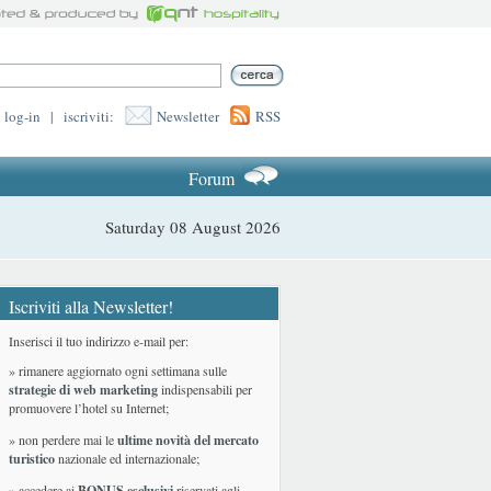
log-in
|
iscriviti:
Newsletter
RSS
Forum
Saturday 08 August 2026
Iscriviti alla Newsletter!
Inserisci il tuo indirizzo e-mail per:
» rimanere aggiornato ogni settimana sulle
strategie di web marketing
indispensabili per
promuovere l’hotel su Internet;
» non perdere mai le
ultime novità del mercato
turistico
nazionale ed internazionale
;
» accedere ai
BONUS esclusivi
riservati agli