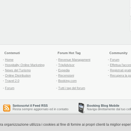
Contenuti
Forum Hot Tag
Community
-
Home
-
Revenue Managament
-
Forum
-
Hospitality Online Marketing
-
TripAdvisor
-
Effettua l'acce
-
News del Turismo
-
Expedia
-
Registrati grati
-
Online Distribution
-
Recensioni
-
Recupera la p
-
Travel 2.0
-
Booking.com
-
Forum
-
Tutti i tag del forum
Sottoscrivi il Feed RSS
Booking Blog Mobile
Resta sempre aggiornato ed in contatto
Naviga direttamente dal tuo cel
organizzazione utilizza i cookies al fine di fornire ai propri clienti la miglior espe
Copyright © 2006-2026 QNT S.r.l. Socio Unico -
www.qnt.it
P.iva: 02333620488 - 