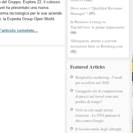
 del Gruppo, Explore 22, il colosso
la
avel ha presentato una nuova
Dove sono i “Qualified Revenue
nuova
Manager”?
(97)
forma tecnologica per le sue aziende
piattaforma
r, la Expedia Group Open World.
che
In Business Listing su
premia
TripAdvisor: le prime impressioni
 l’articolo completo…
la
(94)
“travel
Albergatori, attenti a scrivere
experience”
recensioni false su Booking.com
(92)
Featured Articles
Hospitality marketing - 5 modi
per eccellere nel 2020
I maggiori siti di comparazione
di prezzi nel travel sono una
perdita di tempo?
Utili in calo negli ultimi
trimestri - Le OTA puntano il
dito contro Google
Il fascino rurale degli alberghi