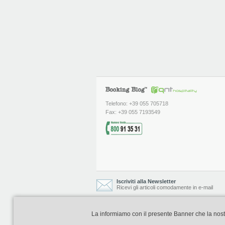
Telefono: +39 055 705718
Fax: +39 055 7193549
Iscriviti alla Newsletter
Ricevi gli articoli comodamente in e-mail
La informiamo con il presente Banner che la nostra 
Booking Blog è realizzato e curato da