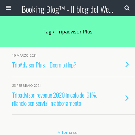
Booking Blog™ - Il blog del Web Marketing Turistico
Tag › Tripadvisor Plus
10 MARZO 2021
TripAdvisor Plus – Boom o flop?
23 FEBBRAIO 2021
Tripadvisor: revenue 2020 in calo del 61%,
rilancio con servizi in abbonamento
Torna su