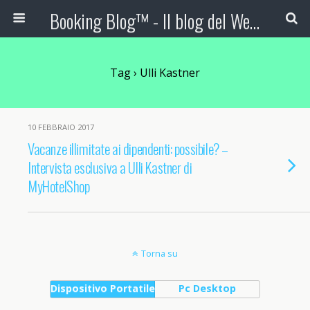
Booking Blog™ - Il blog del Web Marketing Turistico
Tag › Ulli Kastner
10 FEBBRAIO 2017
Vacanze illimitate ai dipendenti: possibile? –
Intervista esclusiva a Ulli Kastner di
MyHotelShop
Torna su
Dispositivo Portatile
Pc Desktop