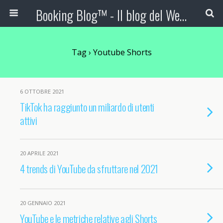
Booking Blog™ - Il blog del Web Marketing Turistico
Tag › Youtube Shorts
6 OTTOBRE 2021
TikTok ha raggiunto un miliardo di utenti
attivi
20 APRILE 2021
4 trends di YouTube da sfruttare nel 2021
20 GENNAIO 2021
YouTube e le metriche relative agli Shorts