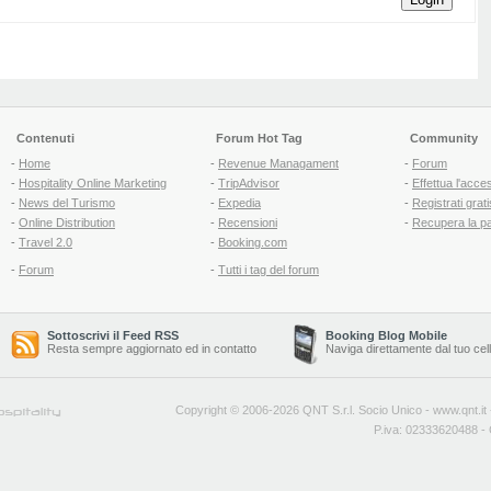
Contenuti
Forum Hot Tag
Community
-
Home
-
Revenue Managament
-
Forum
-
Hospitality Online Marketing
-
TripAdvisor
-
Effettua l'acce
-
News del Turismo
-
Expedia
-
Registrati grati
-
Online Distribution
-
Recensioni
-
Recupera la p
-
Travel 2.0
-
Booking.com
-
Forum
-
Tutti i tag del forum
Sottoscrivi il Feed RSS
Booking Blog Mobile
Resta sempre aggiornato ed in contatto
Naviga direttamente dal tuo cel
Copyright © 2006-2026 QNT S.r.l. Socio Unico -
www.qnt.it
P.iva: 02333620488 - 