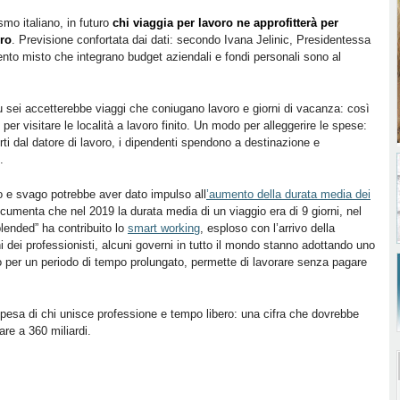
smo italiano, in futuro
chi viaggia per lavoro ne approfitterà per
ero
. Previsione confortata dai dati: secondo Ivana Jelinic, Presidentessa
nto misto che integrano budget aziendali e fondi personali sono al
u sei accetterebbe viaggi che coniugano lavoro e giorni di vacanza: così
 per visitare le località a lavoro finito. Un modo per alleggerire le spese:
rti dal datore di lavoro, i dipendenti spendono a destinazione e
e.
o e svago potrebbe aver dato impulso all
’aumento della durata media dei
cumenta che nel 2019 la durata media di un viaggio era di 9 giorni, nel
blended” ha contribuito lo
smart working
, esploso con l’arrivo della
i dei professionisti, alcuni governi in tutto il mondo stanno adottando uno
ido per un periodo di tempo prolungato, permette di lavorare senza pagare
spesa di chi unisce professione e tempo libero: una cifra che dovrebbe
vare a 360 miliardi.