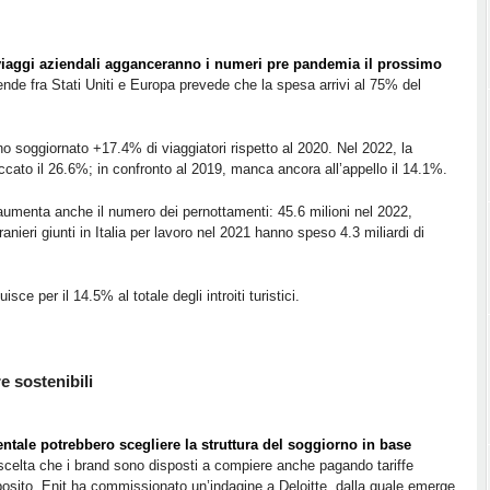
viaggi aziendali agganceranno i numeri pre pandemia il prossimo
ende fra Stati Uniti e Europa prevede che la spesa arrivi al 75% del
nno soggiornato +17.4% di viaggiatori rispetto al 2020. Nel 2022, la
occato il 26.6%; in confronto al 2019, manca ancora all’appello il 14.1%.
aumenta anche il numero dei pernottamenti: 45.6 milioni nel 2022,
ieri giunti in Italia per lavoro nel 2021 hanno speso 4.3 miliardi di
uisce per il 14.5% al totale degli introiti turistici.
e sostenibili
tale potrebbero scegliere la struttura del soggiorno in base
scelta che i brand sono disposti a compiere anche pagando tariffe
oposito, Enit ha commissionato un’indagine a Deloitte, dalla quale emerge