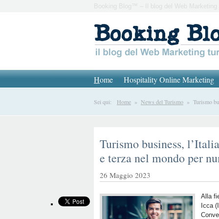
Booking Blog™ – Il blog del Web Marketing 
H
ome
Hospitality Online Marketing
Sei qui:
Home
»
News del Turismo
» Turismo busi
Turismo business, l’Itali
e terza nel mondo per n
26 Maggio 2023
Alla f
Icca
(
Conven