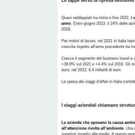
Le tappe verso la ripresa definitiva
Quasi raddoppiati tra inizio e fine 2022,
i 
anno
. Entro giugno 2023, il 24% delle azi
2019.
Per motivi di lavoro, nel 2021 in Italia ha
crescita rispetto all’anno precedente ha t
Cresce il segmento del business travel e 
+38.8% sul 2021 e +4.4% sul 2019. Gli stran
euro; nel 2022, 6.4 miliardi di euro.
La spesa dei viaggi d’affari in Italia contrib
I viaggi aziendali chiamano struttur
Le aziende che sposano la causa ambien
all’attenzione rivolta all’ambiente
. Una 
superiori rispetto alla media. A questo pr