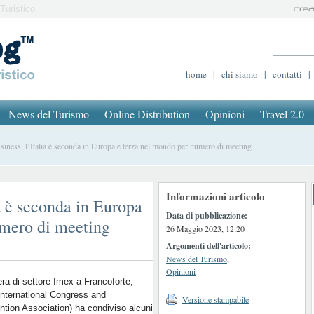
Turistico
home
|
chi siamo
|
contatti
|
News del Turismo
Online Distribution
Opinioni
Travel 2.0
ness, l’Italia è seconda in Europa e terza nel mondo per numero di meeting
Informazioni articolo
a è seconda in Europa
Data di pubblicazione:
umero di meeting
26 Maggio 2023, 12:20
Argomenti dell'articolo:
News del Turismo
,
Opinioni
iera di settore
Imex
a Francoforte,
International Congress and
Versione stampabile
tion Association) ha condiviso alcuni