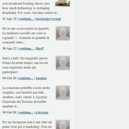
conversational booking shows just
how much technology is reshaping
hospitality. For years, travelers relied on…
22 Ago 25 |
continua...
|
hotelgalaxygrand
Ho le mie osservazioni al riguardo.
Le tendenze secondo me sono le
seguenti: 1. Aumenta la quantità di
contenuti video…
30 Ago 22 |
continua...
|
lilacP
Salve a tutti! Sto leggendo questo
forum da molto tempo, ma ora mi
sono registrato anche per
partecipare!
10 Giu 20 |
continua...
|
Ataman
La soluzione potrebbe essere molto
semplice, con benefici per tutti:
strutture, stato, clienti. L'Agenzia
Nazionale del Turismo dovrebbe
ampliare il…
10 Giu 20 |
continua...
|
g.lorenzo
Per me Instagram non è mai stato un
punte forte per il marketing! Non mi