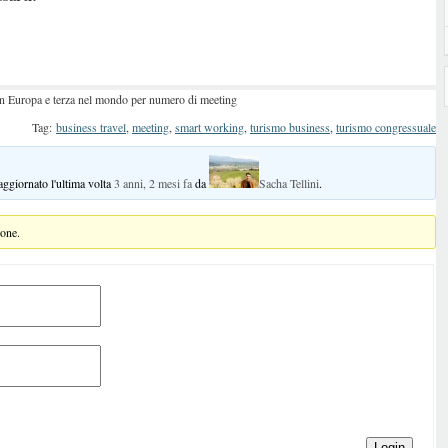
 in Europa e terza nel mondo per numero di meeting
Tag:
business travel
,
meeting
,
smart working
,
turismo business
,
turismo congressuale
 aggiornato l'ultima volta
3 anni, 2 mesi fa
da
Sacha Tellini
.
ione.
Login