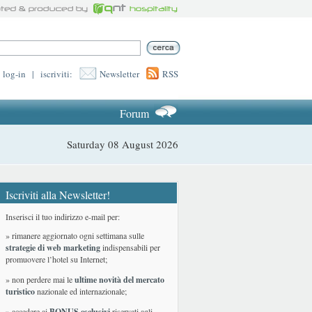
log-in
|
iscriviti:
Newsletter
RSS
Forum
Saturday 08 August 2026
Iscriviti alla Newsletter!
Inserisci il tuo indirizzo e-mail per:
» rimanere aggiornato ogni settimana sulle
strategie di web marketing
indispensabili per
promuovere l’hotel su Internet;
» non perdere mai le
ultime novità del mercato
turistico
nazionale ed internazionale
;
» accedere ai
BONUS esclusivi
riservati agli