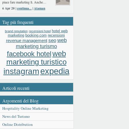
piace fare marketing lì. Anche…
6 Apr 20 |
continua...
|
Ataman
Tag più frequenti
hotel web
brand reputation
recensioni hotel
booking.com
recensioni
marketing
web
seo
revenue management
marketing turismo
web
facebook hotel
marketing turistico
expedia
instagram
Articoli recenti
Argomenti del Blog
Hospitality Online Marketing
News del Turismo
Online Distribution