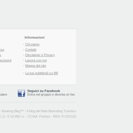
Informazioni
-
Chi siamo
sso
-
Contatti
s
-
Disclaimer e Privacy
assword
-
Lavora con noi
-
Mappa del sito
-
La tua pubblicità su BB
Seguici su Facebook
lulare
Entra nel gruppo
e
diventa un fan
-
Booking Blog
™ -
Il blog del Web Marketing Turistico
C.S.: € 19.000 i.v. - CCIAA: Firenze - REA: FI-522110