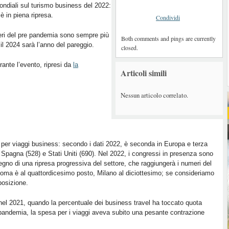
ondiali sul turismo business del 2022:
a è in piena ripresa.
Condividi
ri del pre pandemia sono sempre più
Both comments and pings are currently
: il 2024 sarà l’anno del pareggio.
closed.
rante l’evento, ripresi da
la
Articoli simili
Nessun articolo correlato.
a per viaggi business: secondo i dati 2022, è seconda in Europa e terza
Spagna (528) e Stati Uniti (690). Nel 2022, i congressi in presenza sono
segno di una ripresa progressiva del settore, che raggiungerà i numeri del
Roma è al quattordicesimo posto, Milano al diciottesimo; se consideriamo
posizione.
o nel 2021, quando la percentuale dei business travel ha toccato quota
pandemia, la spesa per i viaggi aveva subito una pesante contrazione