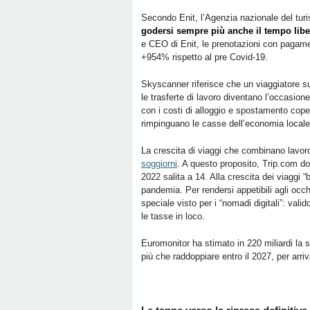
Secondo Enit, l’Agenzia nazionale del turi
godersi sempre più anche il tempo lib
e CEO di Enit, le prenotazioni con pagame
+954% rispetto al pre Covid-19.
Skyscanner riferisce che un viaggiatore s
le trasferte di lavoro diventano l’occasione
con i costi di alloggio e spostamento cope
rimpinguano le casse dell’economia local
La crescita di viaggi che combinano lavor
soggiorni
. A questo proposito, Trip.com do
2022 salita a 14. Alla crescita dei viaggi “
pandemia. Per rendersi appetibili agli occh
speciale visto per i “nomadi digitali”: val
le tasse in loco.
Euromonitor ha stimato in 220 miliardi la 
più che raddoppiare entro il 2027, per arri