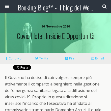
Booking Blog™ - Il blog del Web Marketing Turistico
16 Novembre 2020
Covid Hotel, Insidie E Opportunità
Condividi
Twitta
Pin
E-mail
Il Governo ha deciso di coinvolgere sempre più
attivamente il comparto alberghiero nella gestione
dell’emergenza sanitaria legata alla diffusione del
virus covid-19. Proprio in questa direzione si
inserisce
l’incarico che l’esecutivo ha affidato al
commissario straordinario Domenico Arcuri
, il quale