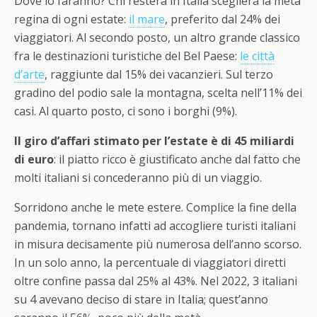
Dove lo faranno? Chi resterà in Italia sceglierà la meta
regina di ogni estate:
il mare
, preferito dal 24% dei
viaggiatori. Al secondo posto, un altro grande classico
fra le destinazioni turistiche del Bel Paese:
le città
d’arte
, raggiunte dal 15% dei vacanzieri. Sul terzo
gradino del podio sale la montagna, scelta nell’11% dei
casi. Al quarto posto, ci sono i borghi (9%).
Il giro d’affari stimato per l’estate è di 45 miliardi
di euro
: il piatto ricco è giustificato anche dal fatto che
molti italiani si concederanno più di un viaggio.
Sorridono anche le mete estere. Complice la fine della
pandemia, tornano infatti ad accogliere turisti italiani
in misura decisamente più numerosa dell’anno scorso.
In un solo anno, la percentuale di viaggiatori diretti
oltre confine passa dal 25% al 43%. Nel 2022, 3 italiani
su 4 avevano deciso di stare in Italia; quest’anno